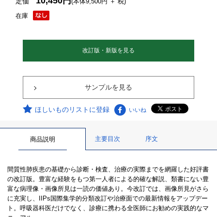
10,450円
定価
(本体9,500円 ＋ 税)
在庫
改訂版・新版を見る
サンプルを見る
ほしいものリストに登録
いいね
主要目次
序文
商品説明
間質性肺疾患の基礎から診断・検査、治療の実際までを網羅した好評書
の改訂版。豊富な経験をもつ第一人者による的確な解説、類書にない豊
富な病理像・画像所見は一読の価値あり。今改訂では、画像所見がさら
に充実し、IIPs国際集学的分類改訂や治療面での最新情報をアップデー
ト。呼吸器科医だけでなく、診療に携わる全医師にお勧めの実践的なマ