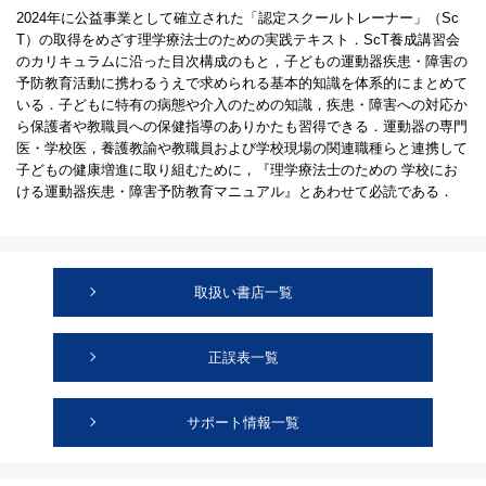
2024年に公益事業として確立された「認定スクールトレーナー」（Sc
T）の取得をめざす理学療法士のための実践テキスト．ScT養成講習会
のカリキュラムに沿った目次構成のもと，子どもの運動器疾患・障害の
予防教育活動に携わるうえで求められる基本的知識を体系的にまとめて
いる．子どもに特有の病態や介入のための知識，疾患・障害への対応か
ら保護者や教職員への保健指導のありかたも習得できる．運動器の専門
医・学校医，養護教諭や教職員および学校現場の関連職種らと連携して
子どもの健康増進に取り組むために，『理学療法士のための 学校にお
ける運動器疾患・障害予防教育マニュアル』とあわせて必読である．
取扱い書店一覧
正誤表一覧
サポート情報一覧