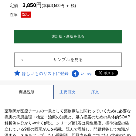
3,850円
定価
(本体3,500円 ＋ 税)
在庫
改訂版・新版を見る
サンプルを見る
ほしいものリストに登録
いいね
主要目次
序文
商品説明
薬剤師が医療チームの一員として薬物療法に関わっていくために必要な
疾患の病態生理・検査・治療の知識と、処方提案のための具体的SOAP
解析例を分かりやすく解説。シリーズ第1巻は悪性腫瘍。標準治療の確
立している9種の固形がんを掲載。読んで理解し、問題解答して知識が
深まる。スキルアップしたい薬剤師、即戦力を身につけたい学生のため