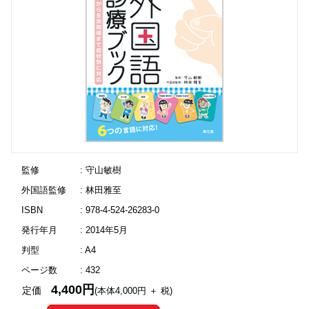
監修
: 守山敏樹
外国語監修
: 林田雅至
ISBN
: 978-4-524-26283-0
発行年月
: 2014年5月
判型
: A4
ページ数
: 432
4,400円
定価
(本体4,000円 ＋ 税)