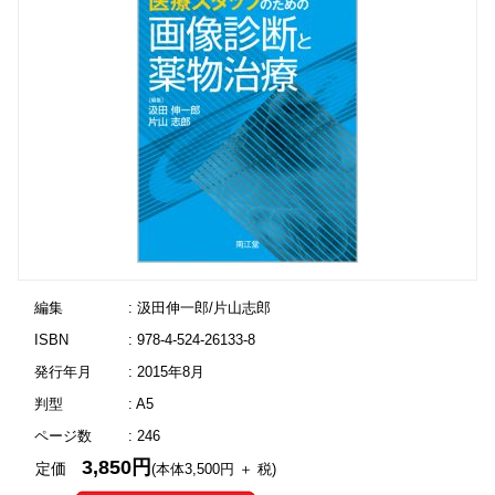
編集
: 汲田伸一郎/片山志郎
ISBN
: 978-4-524-26133-8
発行年月
: 2015年8月
判型
: A5
ページ数
: 246
3,850円
定価
(本体3,500円 ＋ 税)