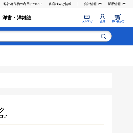
弊社著作物の利用について
書店様向け情報
会社情報
採用情報
洋書・洋雑誌
メルマガ
会員
買い物かご
ク
コツ