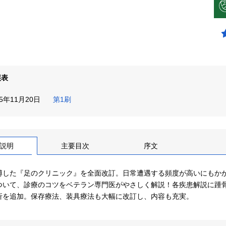
誤表
15年11月20日
第1刷
説明
主要目次
序文
博した『足のクリニック』を全面改訂。日常遭遇する頻度が高いにもか
ついて、診療のコツをベテラン専門医がやさしく解説！各疾患解説に踵
折を追加。保存療法、装具療法も大幅に改訂し、内容も充実。