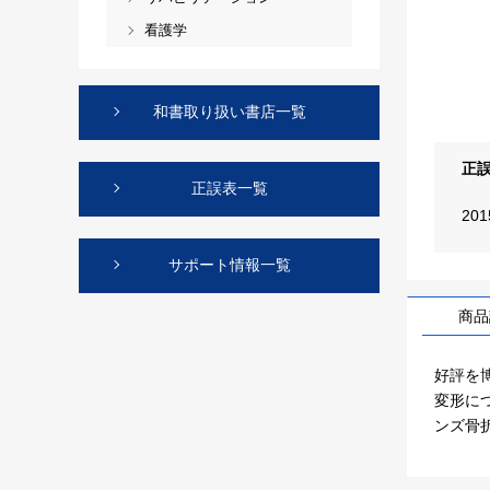
看護学
和書取り扱い書店一覧
正
正誤表一覧
20
サポート情報一覧
商品
好評を
変形に
ンズ骨