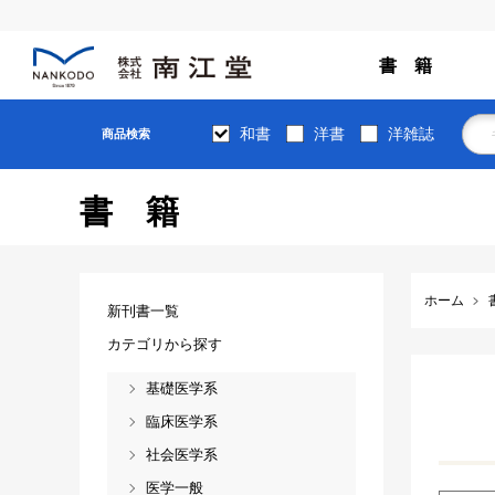
書 籍
和書
洋書
洋雑誌
商品検索
書籍
ホーム
新刊書一覧
カテゴリから探す
基礎医学系
臨床医学系
社会医学系
医学一般