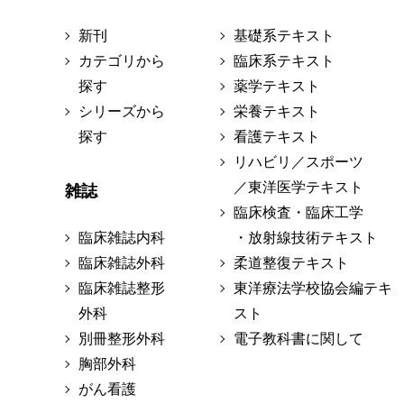
新刊
基礎系テキスト
カテゴリから
臨床系テキスト
探す
薬学テキスト
シリーズから
栄養テキスト
探す
看護テキスト
リハビリ／スポーツ
／東洋医学テキスト
雑誌
臨床検査・臨床工学
臨床雑誌内科
・放射線技術テキスト
臨床雑誌外科
柔道整復テキスト
臨床雑誌整形
東洋療法学校協会編テキ
外科
スト
別冊整形外科
電子教科書に関して
胸部外科
がん看護