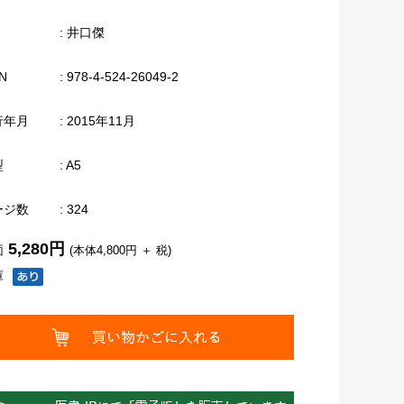
: 井口傑
N
: 978-4-524-26049-2
行年月
: 2015年11月
型
: A5
ージ数
: 324
5,280円
価
(本体4,800円 ＋ 税)
庫