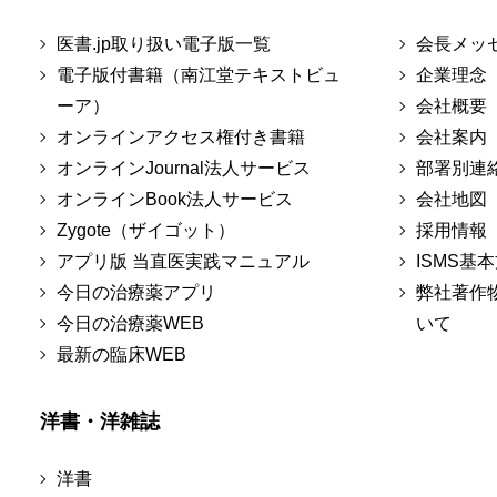
医書.jp取り扱い電子版一覧
会長メッ
電子版付書籍（南江堂テキストビュ
企業理念
ーア）
会社概要
オンラインアクセス権付き書籍
会社案内
オンラインJournal法人サービス
部署別連
オンラインBook法人サービス
会社地図
Zygote（ザイゴット）
採用情報
アプリ版 当直医実践マニュアル
ISMS基
今日の治療薬アプリ
弊社著作
今日の治療薬WEB
いて
最新の臨床WEB
洋書・洋雑誌
洋書