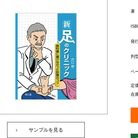
著
ISB
発
判
ペ
定
在
サンプルを見る