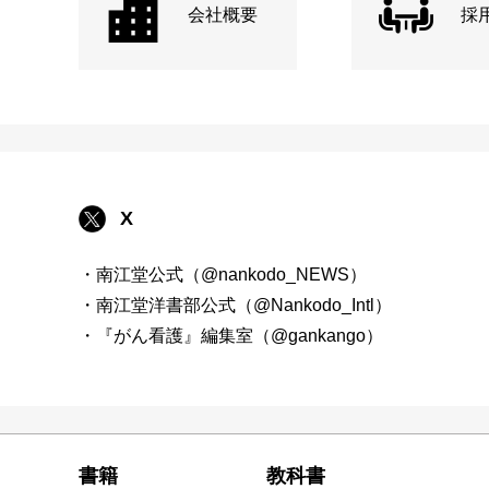
会社概要
採
X
・南江堂公式（@nankodo_NEWS）
・南江堂洋書部公式（@Nankodo_Intl）
・『がん看護』編集室（@gankango）
書籍
教科書