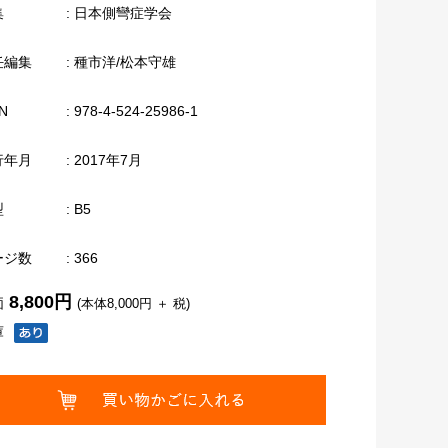
集
: 日本側彎症学会
任編集
: 種市洋/松本守雄
N
: 978-4-524-25986-1
行年月
: 2017年7月
型
: B5
ージ数
: 366
8,800円
価
(本体8,000円 ＋ 税)
庫