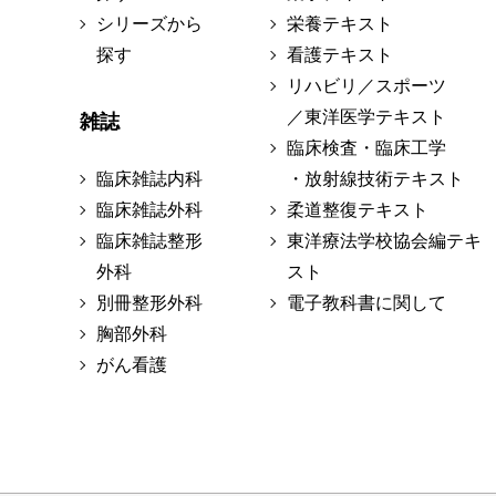
シリーズから
栄養テキスト
探す
看護テキスト
リハビリ／スポーツ
／東洋医学テキスト
雑誌
臨床検査・臨床工学
臨床雑誌内科
・放射線技術テキスト
臨床雑誌外科
柔道整復テキスト
臨床雑誌整形
東洋療法学校協会編テキ
外科
スト
別冊整形外科
電子教科書に関して
胸部外科
がん看護