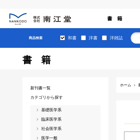
書 籍
和書
洋書
洋雑誌
商品検索
書籍
ホーム
新刊書一覧
カテゴリから探す
基礎医学系
臨床医学系
社会医学系
医学一般