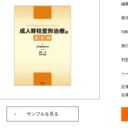
編
責
ISB
発
判
ペ
定
在
サンプルを見る