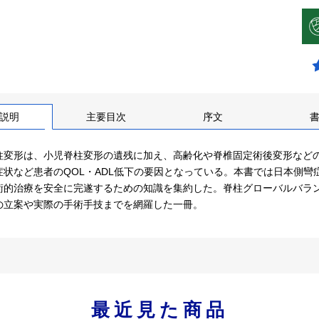
説明
主要目次
序文
柱変形は、小児脊柱変形の遺残に加え、高齢化や脊椎固定術後変形など
症状など患者のQOL・ADL低下の要因となっている。本書では日本側
術的治療を安全に完遂するための知識を集約した。脊柱グローバルバラ
の立案や実際の手術手技までを網羅した一冊。
最近見た商品