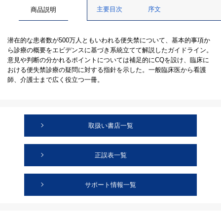
主要目次
序文
商品説明
潜在的な患者数が500万人ともいわれる便失禁について、基本的事項か
ら診療の概要をエビデンスに基づき系統立てて解説したガイドライン。
意見や判断の分かれるポイントについては補足的にCQを設け、臨床に
おける便失禁診療の疑問に対する指針を示した。一般臨床医から看護
師、介護士まで広く役立つ一冊。
取扱い書店一覧
正誤表一覧
サポート情報一覧