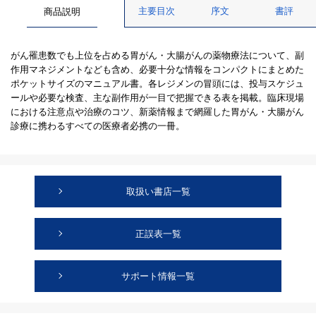
主要目次
序文
書評
商品説明
がん罹患数でも上位を占める胃がん・大腸がんの薬物療法について、副
作用マネジメントなども含め、必要十分な情報をコンパクトにまとめた
ポケットサイズのマニュアル書。各レジメンの冒頭には、投与スケジュ
ールや必要な検査、主な副作用が一目で把握できる表を掲載。臨床現場
における注意点や治療のコツ、新薬情報まで網羅した胃がん・大腸がん
診療に携わるすべての医療者必携の一冊。
取扱い書店一覧
正誤表一覧
サポート情報一覧