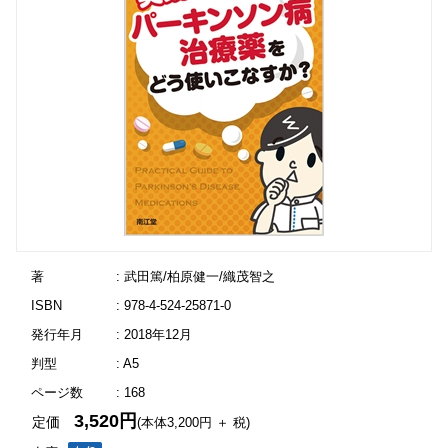
著
: 武田篤/柏原健一/織茂智之
ISBN
: 978-4-524-25871-0
発行年月
: 2018年12月
判型
: A5
ページ数
: 168
3,520円
定価
(本体3,200円 ＋ 税)