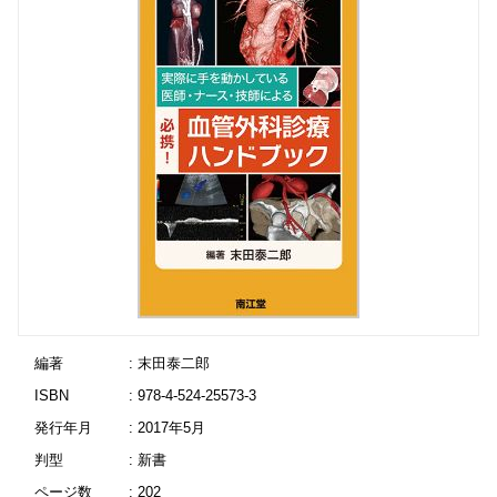
編著
: 末田泰二郎
ISBN
: 978-4-524-25573-3
発行年月
: 2017年5月
判型
: 新書
ページ数
: 202