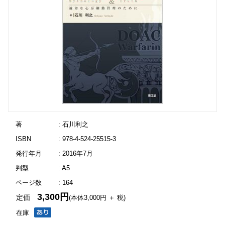
著
: 石川利之
ISBN
: 978-4-524-25515-3
発行年月
: 2016年7月
判型
: A5
ページ数
: 164
3,300円
定価
(本体3,000円 ＋ 税)
在庫