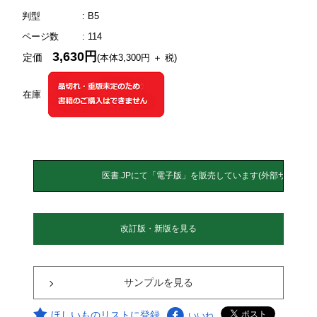
判型
: B5
ページ数
: 114
3,630円
定価
(本体3,300円 ＋ 税)
在庫
改訂版・新版を見る
サンプルを見る
ほしいものリストに登録
いいね