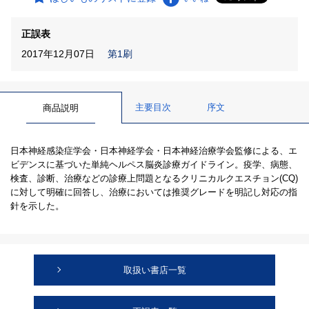
正誤表
2017年12月07日
第1刷
主要目次
序文
商品説明
日本神経感染症学会・日本神経学会・日本神経治療学会監修による、エ
ビデンスに基づいた単純ヘルペス脳炎診療ガイドライン。疫学、病態、
検査、診断、治療などの診療上問題となるクリニカルクエスチョン(CQ)
に対して明確に回答し、治療においては推奨グレードを明記し対応の指
針を示した。
取扱い書店一覧