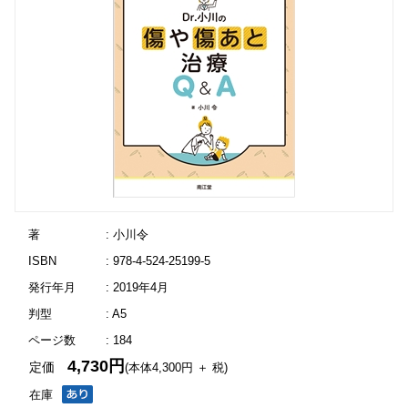
著
: 小川令
ISBN
: 978-4-524-25199-5
発行年月
: 2019年4月
判型
: A5
ページ数
: 184
4,730円
定価
(本体4,300円 ＋ 税)
在庫