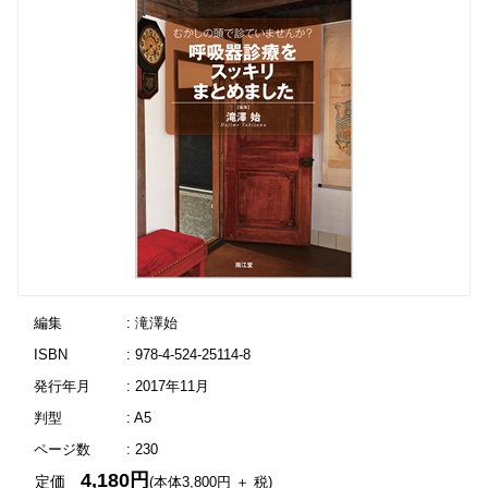
編集
: 滝澤始
ISBN
: 978-4-524-25114-8
発行年月
: 2017年11月
判型
: A5
ページ数
: 230
4,180円
定価
(本体3,800円 ＋ 税)