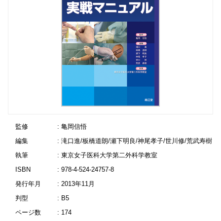
監修
: 亀岡信悟
編集
: 滝口進/板橋道朗/瀬下明良/神尾孝子/世川修/荒武寿樹
執筆
: 東京女子医科大学第二外科学教室
ISBN
: 978-4-524-24757-8
発行年月
: 2013年11月
判型
: B5
ページ数
: 174