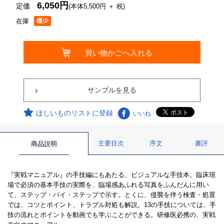
6,050円
定価
(本体5,500円 ＋ 税)
在庫
サンプルを見る
ほしいものリストに登録
いいね
主要目次
序文
書評
商品説明
『実戦マニュアル』の手技編にもあたる、ビジュアルな手技本。臨床現
場で必須の基本手技の実際を、臨場感あふれる写真をふんだんに用い
て、ステップ・バイ・ステップで示す。とくに、侵襲を伴う検査・処置
では、コツとポイント、トラブル対処も解説。13の手技については、手
技の流れとポイントを動画でも学ぶことができる。研修医必携の、実戦