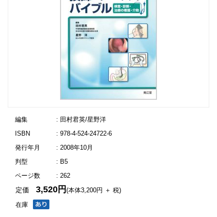
編集
: 田村君英/星野洋
ISBN
: 978-4-524-24722-6
発行年月
: 2008年10月
判型
: B5
ページ数
: 262
3,520円
定価
(本体3,200円 ＋ 税)
在庫