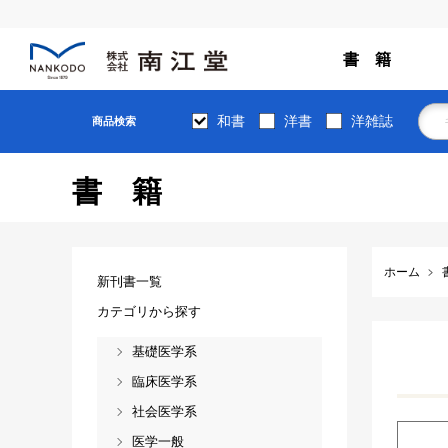
書 籍
和書
洋書
洋雑誌
商品検索
書籍
ホーム
新刊書一覧
カテゴリから探す
基礎医学系
臨床医学系
社会医学系
医学一般