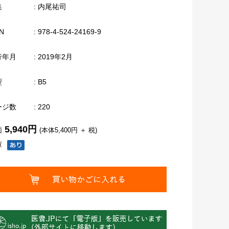
集
: 内尾祐司
N
: 978-4-524-24169-9
行年月
: 2019年2月
型
: B5
ージ数
: 220
5,940円
価
(本体5,400円 ＋ 税)
庫