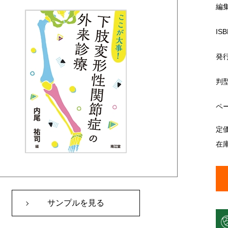
編
ISB
発
判
ペ
定
在
サンプルを見る