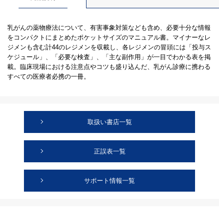
乳がんの薬物療法について、有害事象対策なども含め、必要十分な情報
をコンパクトにまとめたポケットサイズのマニュアル書。マイナーなレ
ジメンも含む計44のレジメンを収載し、各レジメンの冒頭には「投与ス
ケジュール」、「必要な検査」、「主な副作用」が一目でわかる表を掲
載。臨床現場における注意点やコツも盛り込んだ、乳がん診療に携わる
すべての医療者必携の一冊。
取扱い書店一覧
正誤表一覧
サポート情報一覧