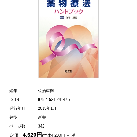
編集
: 佐治重衡
ISBN
: 978-4-524-24147-7
発行年月
: 2019年1月
判型
: 新書
ページ数
: 342
4,620円
定価
(本体4,200円 ＋ 税)