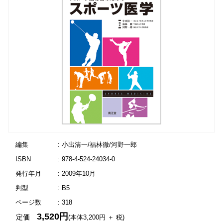
編集
: 小出清一/福林徹/河野一郎
ISBN
: 978-4-524-24034-0
発行年月
: 2009年10月
判型
: B5
ページ数
: 318
3,520円
定価
(本体3,200円 ＋ 税)