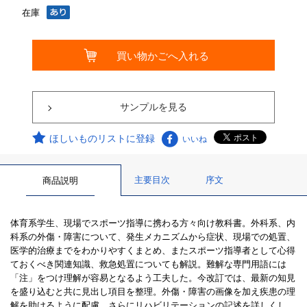
在庫
サンプルを見る
ほしいものリストに登録
いいね
主要目次
序文
商品説明
体育系学生、現場でスポーツ指導に携わる方々向け教科書。外科系、内
科系の外傷・障害について、発生メカニズムから症状、現場での処置、
医学的治療までをわかりやすくまとめ、またスポーツ指導者として心得
ておくべき関連知識、救急処置についても解説。難解な専門用語には
「注」をつけ理解が容易となるよう工夫した。今改訂では、最新の知見
を盛り込むと共に見出し項目を整理。外傷・障害の画像を加え疾患の理
解を助けるように配慮、さらにリハビリテーションの記述を詳しくし、