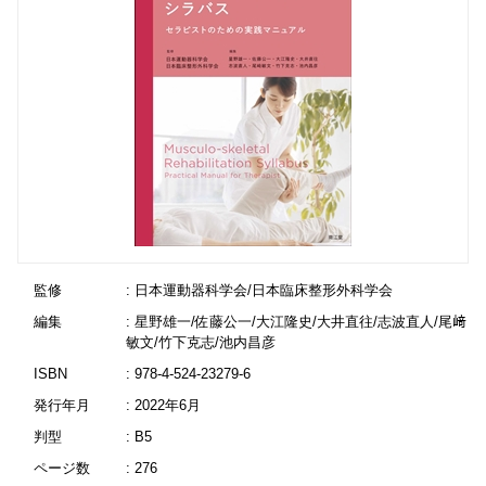
監修
: 日本運動器科学会/日本臨床整形外科学会
編集
: 星野雄一/佐藤公一/大江隆史/大井直往/志波直人/尾﨑
敏文/竹下克志/池内昌彦
ISBN
: 978-4-524-23279-6
発行年月
: 2022年6月
判型
: B5
ページ数
: 276