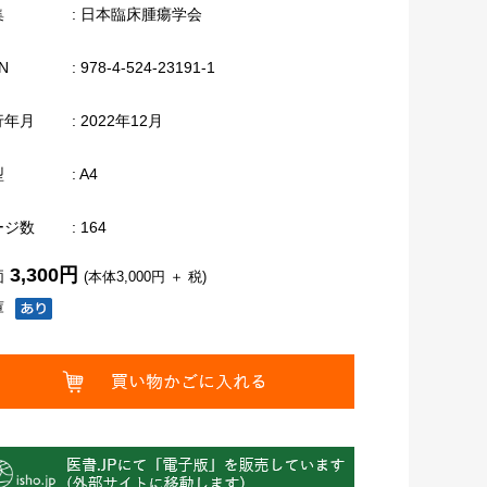
集
: 日本臨床腫瘍学会
N
: 978-4-524-23191-1
行年月
: 2022年12月
型
: A4
ージ数
: 164
3,300円
価
(本体3,000円 ＋ 税)
庫