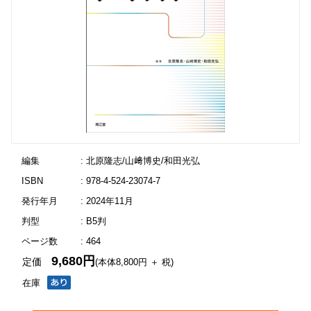
編集
: 北原隆志/山﨑博史/和田光弘
ISBN
: 978-4-524-23074-7
発行年月
: 2024年11月
判型
: B5判
ページ数
: 464
9,680円
定価
(本体8,800円 ＋ 税)
在庫