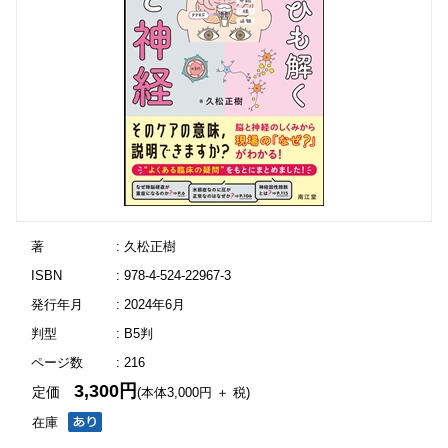
著
: 久松正樹
ISBN
: 978-4-524-22967-3
発行年月
: 2024年6月
判型
: B5判
ページ数
: 216
3,300円
定価
(本体3,000円 ＋ 税)
在庫