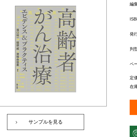
編
ISB
発
判
ペ
定
在
サンプルを見る