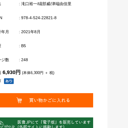
集
: 滝口裕一/礒部威/津端由佳里
N
: 978-4-524-22821-8
行年月
: 2021年8月
型
: B5
ージ数
: 248
6,930円
価
(本体6,300円 ＋ 税)
庫