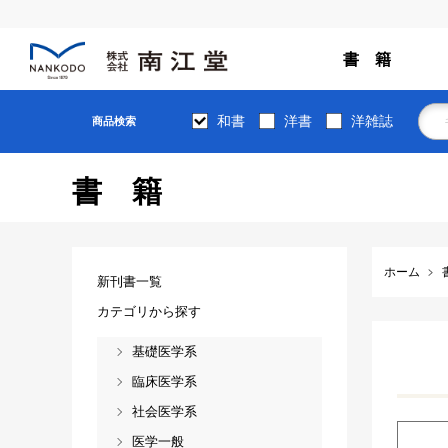
書 籍
和書
洋書
洋雑誌
商品検索
書籍
ホーム
新刊書一覧
カテゴリから探す
基礎医学系
臨床医学系
社会医学系
医学一般