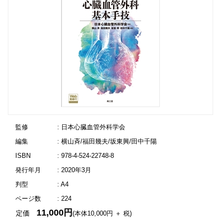
監修
: 日本心臓血管外科学会
編集
: 横山斉/福田幾夫/坂東興/田中千陽
ISBN
: 978-4-524-22748-8
発行年月
: 2020年3月
判型
: A4
ページ数
: 224
11,000円
定価
(本体10,000円 ＋ 税)