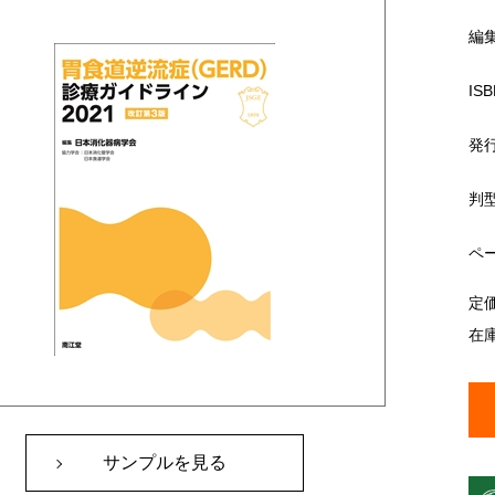
編
ISB
発
判
ペ
定
在
サンプルを見る