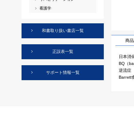
看護学
和書取り扱い書店一覧
商品
正誤表一覧
日本消化
BQ（ba
逆流症
サポート情報一覧
Barr