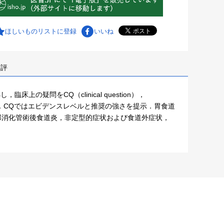
ほしいものリストに登録
いいね
書評
の疑問をCQ（clinical question），
ion）に分けて記載．CQではエビデンスレベルと推奨の強さを提示．胃食道
部消化管術後食道炎，非定型的症状および食道外症状，