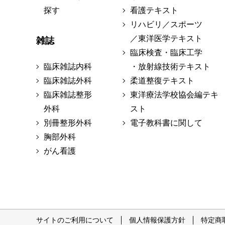
探す
看護テキスト
リハビリ／スポーツ
／東洋医学テキスト
雑誌
臨床検査・臨床工学
臨床雑誌内科
・放射線技術テキスト
臨床雑誌外科
柔道整復テキスト
臨床雑誌整形
東洋療法学校協会編テキ
外科
スト
別冊整形外科
電子教科書に関して
胸部外科
がん看護
サイトのご利用について
個人情報保護方針
特定商