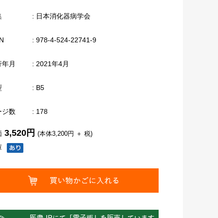
集
: 日本消化器病学会
N
: 978-4-524-22741-9
行年月
: 2021年4月
型
: B5
ージ数
: 178
3,520円
価
(本体3,200円 ＋ 税)
庫