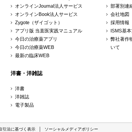
オンラインJournal法人サービス
部署別連
オンラインBook法人サービス
会社地図
Zygote（ザイゴット）
採用情報
アプリ版 当直医実践マニュアル
ISMS基
今日の治療薬アプリ
弊社著作
今日の治療薬WEB
いて
最新の臨床WEB
洋書・洋雑誌
洋書
洋雑誌
電子製品
取引法に基づく表示
ソーシャルメディアポリシー