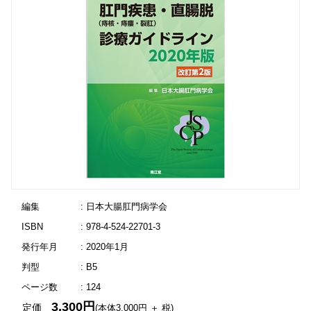
編集
: 日本大腸肛門病学会
ISBN
: 978-4-524-22701-3
発行年月
: 2020年1月
判型
: B5
ページ数
: 124
3,300円
定価
(本体3,000円 ＋ 税)