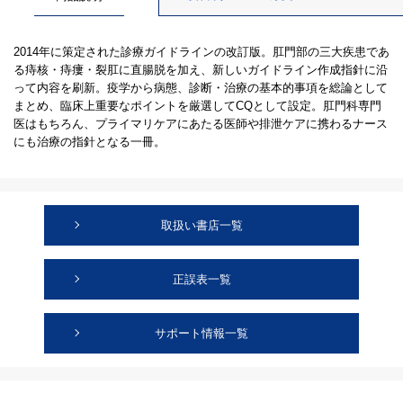
2014年に策定された診療ガイドラインの改訂版。肛門部の三大疾患であ
る痔核・痔瘻・裂肛に直腸脱を加え、新しいガイドライン作成指針に沿
って内容を刷新。疫学から病態、診断・治療の基本的事項を総論として
まとめ、臨床上重要なポイントを厳選してCQとして設定。肛門科専門
医はもちろん、プライマリケアにあたる医師や排泄ケアに携わるナース
にも治療の指針となる一冊。
取扱い書店一覧
正誤表一覧
サポート情報一覧