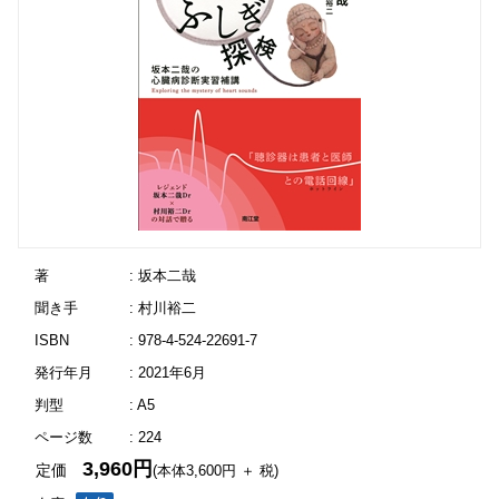
著
: 坂本二哉
聞き手
: 村川裕二
ISBN
: 978-4-524-22691-7
発行年月
: 2021年6月
判型
: A5
ページ数
: 224
3,960円
定価
(本体3,600円 ＋ 税)