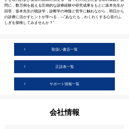
問に，数万例を超える圧倒的な診療経験や研究成果をもとに坂本先生が
回答．坂本先生の聴診学，診断学の神髄と哲学に触れながら，明日から
の診療に活かすヒントが学べる．―‟あなたも，わくわくする心音のふ
しぎを探検してみませんか？”
取扱い書店一覧
正誤表一覧
サポート情報一覧
会社情報