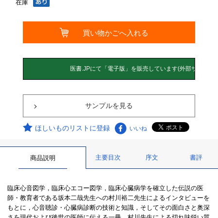
在庫
サンプルを見る
ほしいものリストに登録
いいね
主要目次
序文
書評
商品説明
臨床心音図学，臨床心エコー図学，臨床心臓病学を確立した伝説の医
師・教育者である坂本二哉先生への村川裕二先生によるインタビューを
もとに，心音聴診・心臓病診断の技術と知識，そしてその面白さと奥深
さを現代および後世の医師に伝える一冊．村川先生による切れ味鋭い質