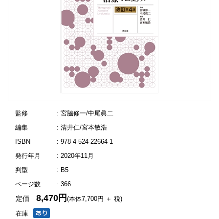
監修
: 宮脇修一/中尾眞二
編集
: 清井仁/宮本敏浩
ISBN
: 978-4-524-22664-1
発行年月
: 2020年11月
判型
: B5
ページ数
: 366
8,470円
定価
(本体7,700円 ＋ 税)
在庫