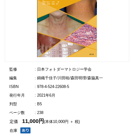
監修
: 日本フォトダーマトロジー学会
編集
: 錦織千佳子/川田暁/森田明理/森脇真一
ISBN
: 978-4-524-22608-5
発行年月
: 2021年6月
判型
: B5
ページ数
: 238
11,000円
定価
(本体10,000円 ＋ 税)
在庫