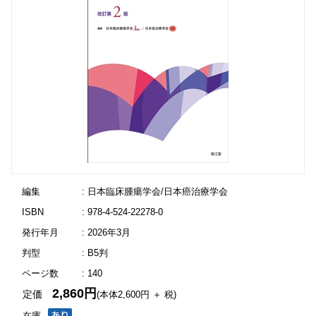
編集
: 日本臨床腫瘍学会/日本癌治療学会
ISBN
: 978-4-524-22278-0
発行年月
: 2026年3月
判型
: B5判
ページ数
: 140
2,860円
定価
(本体2,600円 ＋ 税)
在庫