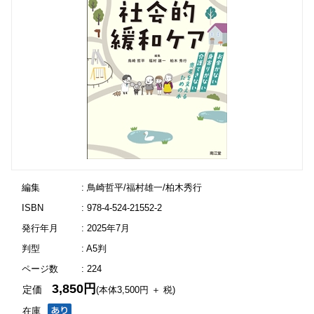
編集
: 鳥崎哲平/福村雄一/柏木秀行
ISBN
: 978-4-524-21552-2
発行年月
: 2025年7月
判型
: A5判
ページ数
: 224
3,850円
定価
(本体3,500円 ＋ 税)
在庫