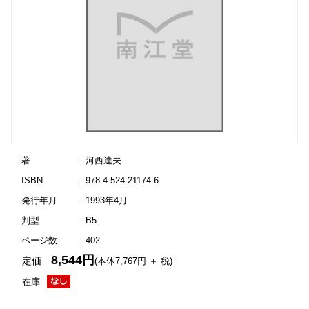
著
: 河西達夫
ISBN
: 978-4-524-21174-6
発行年月
: 1993年4月
判型
: B5
ページ数
: 402
8,544円
定価
(本体7,767円 ＋ 税)
在庫