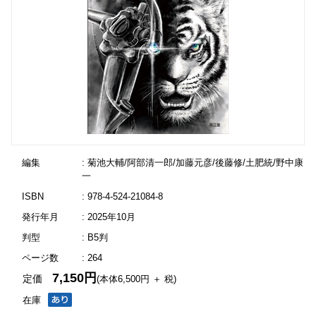
編集
: 菊池大輔/阿部清一郎/加藤元彦/後藤修/土肥統/野中康
一
ISBN
: 978-4-524-21084-8
発行年月
: 2025年10月
判型
: B5判
ページ数
: 264
7,150円
定価
(本体6,500円 ＋ 税)
在庫