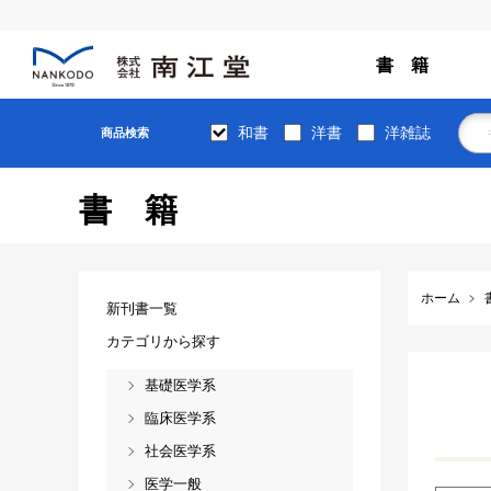
書 籍
和書
洋書
洋雑誌
商品検索
書籍
ホーム
新刊書一覧
カテゴリから探す
基礎医学系
臨床医学系
社会医学系
医学一般