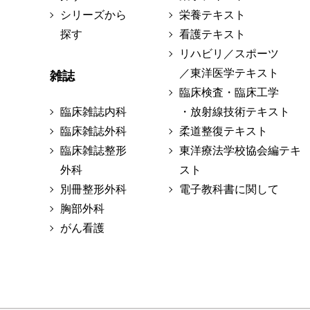
シリーズから
栄養テキスト
探す
看護テキスト
リハビリ／スポーツ
／東洋医学テキスト
雑誌
臨床検査・臨床工学
臨床雑誌内科
・放射線技術テキスト
臨床雑誌外科
柔道整復テキスト
臨床雑誌整形
東洋療法学校協会編テキ
外科
スト
別冊整形外科
電子教科書に関して
胸部外科
がん看護