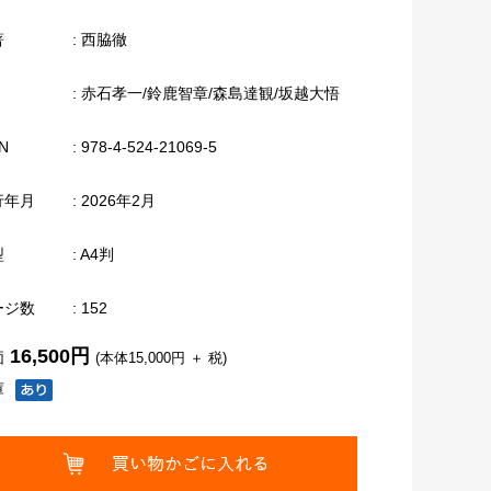
著
: 西脇徹
: 赤石孝一/鈴鹿智章/森島達観/坂越大悟
N
: 978-4-524-21069-5
行年月
: 2026年2月
型
: A4判
ージ数
: 152
16,500円
価
(本体15,000円 ＋ 税)
庫