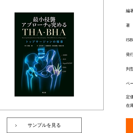
編
著
ISB
発
判
ペ
定
在
サンプルを見る