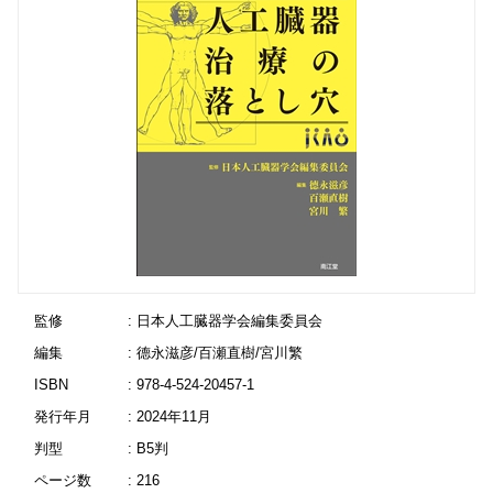
監修
: 日本人工臓器学会編集委員会
編集
: 德永滋彦/百瀬直樹/宮川繁
ISBN
: 978-4-524-20457-1
発行年月
: 2024年11月
判型
: B5判
ページ数
: 216