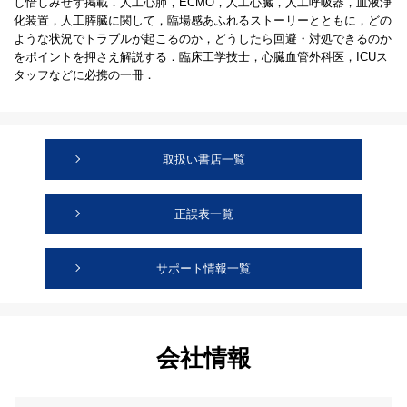
し惜しみせず掲載．人工心肺，ECMO，人工心臓，人工呼吸器，血液浄
化装置，人工膵臓に関して，臨場感あふれるストーリーとともに，どの
ような状況でトラブルが起こるのか，どうしたら回避・対処できるのか
をポイントを押さえ解説する．臨床工学技士，心臓血管外科医，ICUス
タッフなどに必携の一冊．
取扱い書店一覧
正誤表一覧
サポート情報一覧
会社情報