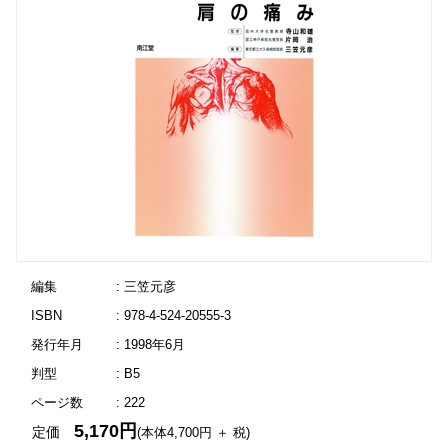
編集
: 三笠元彦
ISBN
: 978-4-524-20555-3
発行年月
: 1998年6月
判型
: B5
ページ数
: 222
5,170円
定価
(本体4,700円 ＋ 税)