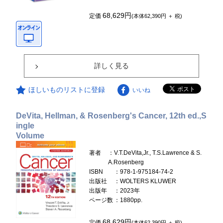
68,629円
定価
(本体62,390円 ＋ 税)
詳しく見る
ほしいものリストに登録
いいね
DeVita, Hellman, & Rosenberg's Cancer, 12th ed.,S
ingle
Volume
著者
：V.T.DeVita,Jr., T.S.Lawrence & S.
A.Rosenberg
ISBN
：978-1-975184-74-2
出版社
：WOLTERS KLUWER
出版年
：2023年
ページ数
：1880pp.
68,629円
定価
(本体62,390円 ＋ 税)