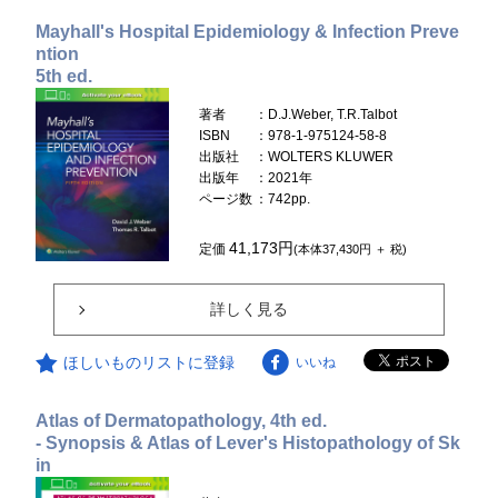
Mayhall's Hospital Epidemiology & Infection Preve
ntion
5th ed.
著者
：D.J.Weber, T.R.Talbot
ISBN
：978-1-975124-58-8
出版社
：WOLTERS KLUWER
出版年
：2021年
ページ数
：742pp.
41,173円
定価
(本体37,430円 ＋ 税)
詳しく見る
ほしいものリストに登録
いいね
Atlas of Dermatopathology, 4th ed.
- Synopsis & Atlas of Lever's Histopathology of Sk
in