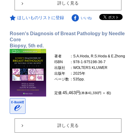
詳しく見る
ほしいものリストに登録
いいね
Rosen's Diagnosis of Breast Pathology by Needle
Core
Biopsy, 5th ed.
著者
：S.A.Hoda, R.S.Hoda & E.Zhong
ISBN
：978-1-975198-36-7
出版社
：WOLTERS KLUWER
出版年
：2025年
ページ数
：535pp.
45,463円
定価
(本体41,330円 ＋ 税)
詳しく見る