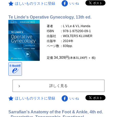
ほしいものリストに登録
いいね
Te Linde's Operative Gynecology, 13th ed.
著者
：L.V.Le & V.L.Handa
ISBN
：978-1-975200-09-1
出版社
：WOLTERS KLUWER
出版年
：2024年
ページ数
：839pp.
34,309円
定価
(本体31,190円 ＋ 税)
詳しく見る
ほしいものリストに登録
いいね
Sarrafian's Anatomy of the Foot & Ankle, 4th ed.