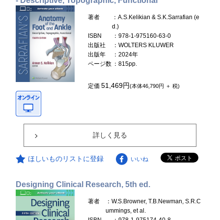
- Descriptive, Topographic, Functional
著者
：A.S.Kelikian & S.K.Sarrafian (e
d.)
ISBN
：978-1-975160-63-0
出版社
：WOLTERS KLUWER
出版年
：2024年
ページ数
：815pp.
51,469円
定価
(本体46,790円 ＋ 税)
詳しく見る
ほしいものリストに登録
いいね
Designing Clinical Research, 5th ed.
著者
：W.S.Browner, T.B.Newman, S.R.C
ummings, et al.