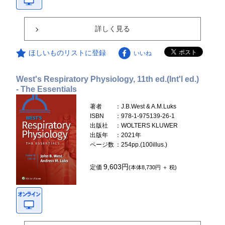
詳しく見る
ほしいものリストに登録
いいね
West's Respiratory Physiology, 11th ed.(Int'l ed.)
- The Essentials
著者
：J.B.West & A.M.Luks
ISBN
：978-1-975139-26-1
出版社
：WOLTERS KLUWER
出版年
：2021年
ページ数
：254pp.(100illus.)
9,603円
定価
(本体8,730円 ＋ 税)