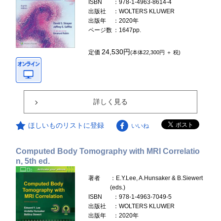
ISBN
：978-1-4963-8614-4
出版社
：WOLTERS KLUWER
出版年
：2020年
ページ数
：1647pp.
24,530円
定価
(本体22,300円 ＋ 税)
詳しく見る
ほしいものリストに登録
いいね
Computed Body Tomography with MRI Correlatio
n, 5th ed.
著者
：E.Y.Lee, A.Hunsaker & B.Siewert
(eds.)
ISBN
：978-1-4963-7049-5
出版社
：WOLTERS KLUWER
出版年
：2020年