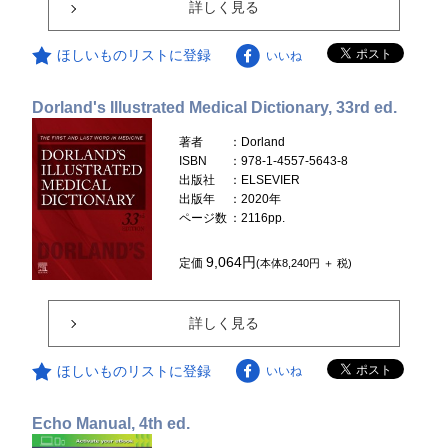
詳しく見る
ほしいものリストに登録
いいね
Dorland's Illustrated Medical Dictionary, 33rd ed.
著者
：Dorland
ISBN
：978-1-4557-5643-8
出版社
：ELSEVIER
出版年
：2020年
ページ数
：2116pp.
9,064円
定価
(本体8,240円 ＋ 税)
詳しく見る
ほしいものリストに登録
いいね
Echo Manual, 4th ed.