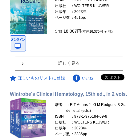
ISBN
：978-1-975174-40-8
出版社
：WOLTERS KLUWER
出版年
：2023年
ページ数
：451pp.
18,007円
定価
(本体16,370円 ＋ 税)
詳しく見る
ほしいものリストに登録
いいね
Wintrobe's Clinical Hematology, 15th ed., in 2 vols.
著者
：R.T.Means.Jr, G.M.Rodgers, B.Gla
der, et al.(eds.)
ISBN
：978-1-975184-69-8
出版社
：WOLTERS KLUWER
出版年
：2023年
ページ数
：2386pp.