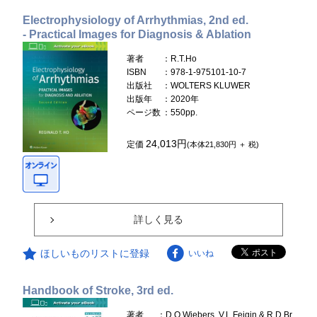
Electrophysiology of Arrhythmias, 2nd ed.
- Practical Images for Diagnosis & Ablation
著者
：R.T.Ho
ISBN
：978-1-975101-10-7
出版社
：WOLTERS KLUWER
出版年
：2020年
ページ数
：550pp.
24,013円
定価
(本体21,830円 ＋ 税)
詳しく見る
ほしいものリストに登録
いいね
Handbook of Stroke, 3rd ed.
著者
：D.O.Wiebers, V.L.Feigin & R.D.Br