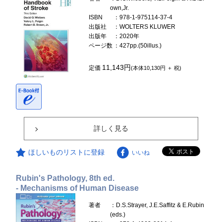
own,Jr.
ISBN
：978-1-975114-37-4
出版社
：WOLTERS KLUWER
出版年
：2020年
ページ数
：427pp.(50illus.)
11,143円
定価
(本体10,130円 ＋ 税)
詳しく見る
ほしいものリストに登録
いいね
Rubin's Pathology, 8th ed.
- Mechanisms of Human Disease
著者
：D.S.Strayer, J.E.Saffitz & E.Rubin
(eds.)