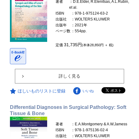
著者
：D.E.Elder, R.Elenitsas, A.L.Rubin,
et al.
ISBN
：978-1-975124-63-2
出版社
：WOLTERS KLUWER
出版年
：2021年
ページ数
：554pp.
31,735円
定価
(本体28,850円 ＋ 税)
詳しく見る
ほしいものリストに登録
いいね
Differential Diagnoses in Surgical Pathology: Soft
Tissue & Bone
著者
：E.A.Montgomery & A.W.Jamess
ISBN
：978-1-975136-02-4
出版社
：WOLTERS KLUWER