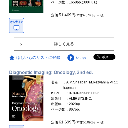
ページ数
：1658pp.(300illus.)
51,469円
定価
(本体46,790円 ＋ 税)
詳しく見る
ほしいものリストに登録
いいね
Diagnostic Imaging: Oncology, 2nd ed.
著者
：A.M.Shaaban, M.Rezvani & P.R.C
hapman
ISBN
：978-0-323-66112-6
出版社
：AMIRSYS,INC.
出版年
：2020年
ページ数
：867pp.
61,699円
定価
(本体56,090円 ＋ 税)