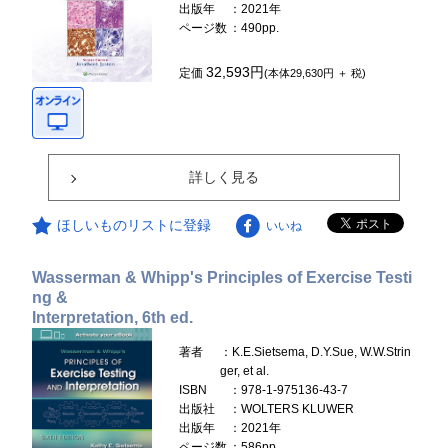
出版年
：2021年
ページ数
：490pp.
32,593円
定価
(本体29,630円 ＋ 税)
詳しく見る
ほしいものリストに登録
いいね
Wasserman & Whipp's Principles of Exercise Testi
ng &
Interpretation, 6th ed.
著者
：K.E.Sietsema, D.Y.Sue, W.W.Strin
ger, et al.
ISBN
：978-1-975136-43-7
出版社
：WOLTERS KLUWER
出版年
：2021年
ページ数
：586pp.