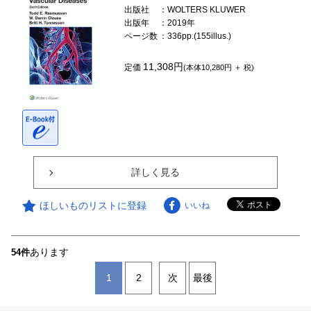
出版社
：WOLTERS KLUWER
出版年
：2019年
ページ数
：336pp.(155illus.)
11,308円
定価
(本体10,280円 ＋ 税)
詳しく見る
ほしいものリストに登録
いいね
あります
54件
1
2
次
最後