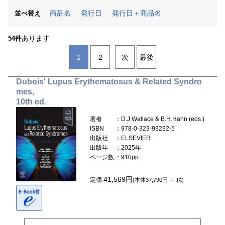
商品名
発行日
発行日＋商品名
並べ替え
あります
54件
1
2
次
最後
Dubois' Lupus Erythematosus & Related Syndro
mes,
10th ed.
著者
：D.J.Wallace & B.H.Hahn (eds.)
ISBN
：978-0-323-93232-5
出版社
：ELSEVIER
出版年
：2025年
ページ数
：910pp.
41,569円
定価
(本体37,790円 ＋ 税)