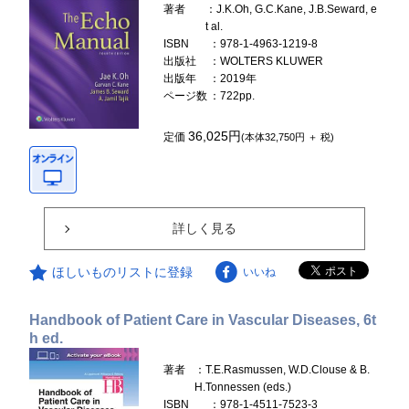
著者
：J.K.Oh, G.C.Kane, J.B.Seward, e
t al.
ISBN
：978-1-4963-1219-8
出版社
：WOLTERS KLUWER
出版年
：2019年
ページ数
：722pp.
36,025円
定価
(本体32,750円 ＋ 税)
詳しく見る
ほしいものリストに登録
いいね
Handbook of Patient Care in Vascular Diseases, 6t
h ed.
著者
：T.E.Rasmussen, W.D.Clouse & B.
H.Tonnessen (eds.)
ISBN
：978-1-4511-7523-3