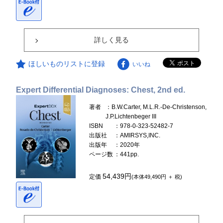
詳しく見る
ほしいものリストに登録
いいね
Expert Differential Diagnoses: Chest, 2nd ed.
著者
：B.W.Carter, M.L.R.-De-Christenson,
J.P.Lichtenbeger III
ISBN
：978-0-323-52482-7
出版社
：AMIRSYS,INC.
出版年
：2020年
ページ数
：441pp.
54,439円
定価
(本体49,490円 ＋ 税)