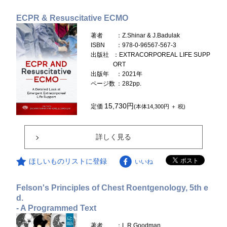
ECPR & Resuscitative ECMO
著者
：Z.Shinar & J.Badulak
ISBN
：978-0-96567-567-3
出版社
：EXTRACORPOREAL LIFE SUPP
ORT
出版年
：2021年
ページ数
：282pp.
15,730円
定価
(本体14,300円 ＋ 税)
詳しく見る
ほしいものリストに登録
いいね
Felson's Principles of Chest Roentgenology, 5th e
d.
- A Programmed Text
著者
：L.R.Goodman