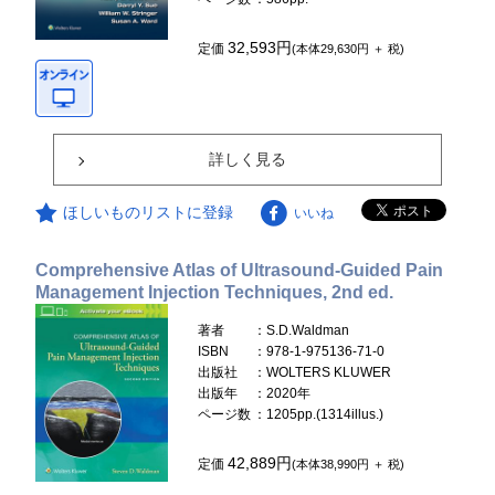
32,593円
定価
(本体29,630円 ＋ 税)
詳しく見る
ほしいものリストに登録
いいね
Comprehensive Atlas of Ultrasound-Guided Pain
Management Injection Techniques, 2nd ed.
著者
：S.D.Waldman
ISBN
：978-1-975136-71-0
出版社
：WOLTERS KLUWER
出版年
：2020年
ページ数
：1205pp.(1314illus.)
42,889円
定価
(本体38,990円 ＋ 税)