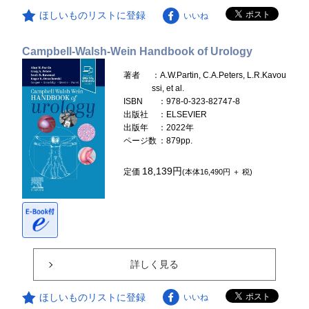
ほしいものリストに登録
いいね
Campbell-Walsh-Wein Handbook of Urology
著者
：A.W.Partin, C.A.Peters, L.R.Kavou
ssi, et al.
ISBN
：978-0-323-82747-8
出版社
：ELSEVIER
出版年
：2022年
ページ数
：879pp.
18,139円
定価
(本体16,490円 ＋ 税)
詳しく見る
ほしいものリストに登録
いいね