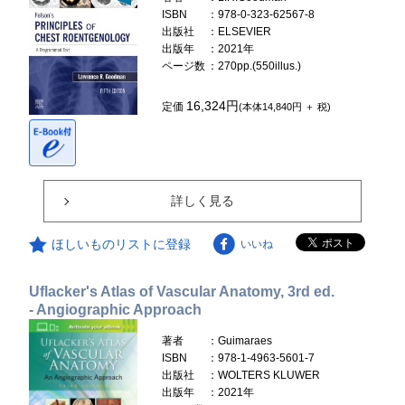
ISBN
：978-0-323-62567-8
出版社
：ELSEVIER
出版年
：2021年
ページ数
：270pp.(550illus.)
16,324円
定価
(本体14,840円 ＋ 税)
詳しく見る
ほしいものリストに登録
いいね
Uflacker's Atlas of Vascular Anatomy, 3rd ed.
- Angiographic Approach
著者
：Guimaraes
ISBN
：978-1-4963-5601-7
出版社
：WOLTERS KLUWER
出版年
：2021年