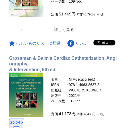
ページ数
：1094pp.
51,469円
定価
(本体46,790円 ＋ 税)
詳しく見る
ほしいものリストに登録
いいね
Grossman & Baim's Cardiac Catheterization, Angi
ography,
& Intervention, 9th ed.
著者
：M.Moscucci (ed.)
ISBN
：978-1-4963-8637-3
出版社
：WOLTERS KLUWER
出版年
：2021年
ページ数
：1196pp.
41,173円
定価
(本体37,430円 ＋ 税)