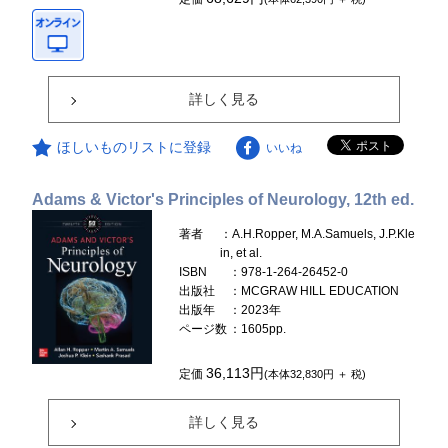
詳しく見る
ほしいものリストに登録
いいね
Adams & Victor's Principles of Neurology, 12th ed.
著者
：A.H.Ropper, M.A.Samuels, J.P.Kle
in, et al.
ISBN
：978-1-264-26452-0
出版社
：MCGRAW HILL EDUCATION
出版年
：2023年
ページ数
：1605pp.
36,113円
定価
(本体32,830円 ＋ 税)
詳しく見る