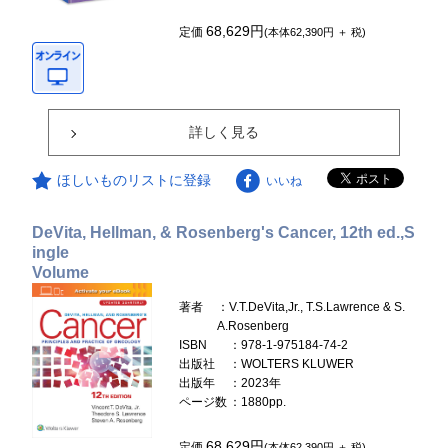
68,629円
定価
(本体62,390円 ＋ 税)
詳しく見る
ほしいものリストに登録
いいね
DeVita, Hellman, & Rosenberg's Cancer, 12th ed.,S
ingle
Volume
著者
：V.T.DeVita,Jr., T.S.Lawrence & S.
A.Rosenberg
ISBN
：978-1-975184-74-2
出版社
：WOLTERS KLUWER
出版年
：2023年
ページ数
：1880pp.
68,629円
定価
(本体62,390円 ＋ 税)