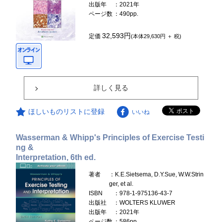
出版年
：2021年
ページ数
：490pp.
32,593円
定価
(本体29,630円 ＋ 税)
詳しく見る
ほしいものリストに登録
いいね
Wasserman & Whipp's Principles of Exercise Testi
ng &
Interpretation, 6th ed.
著者
：K.E.Sietsema, D.Y.Sue, W.W.Strin
ger, et al.
ISBN
：978-1-975136-43-7
出版社
：WOLTERS KLUWER
出版年
：2021年
ページ数
：586pp.