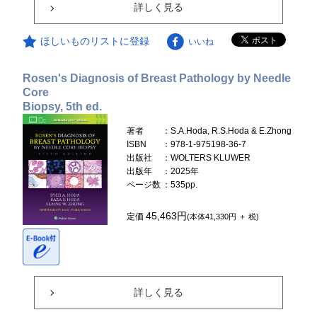
詳しく見る
ほしいものリストに登録
いいね
Rosen's Diagnosis of Breast Pathology by Needle
Core
Biopsy, 5th ed.
著者
：S.A.Hoda, R.S.Hoda & E.Zhong
ISBN
：978-1-975198-36-7
出版社
：WOLTERS KLUWER
出版年
：2025年
ページ数
：535pp.
45,463円
定価
(本体41,330円 ＋ 税)
詳しく見る