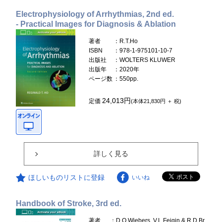
Electrophysiology of Arrhythmias, 2nd ed.
- Practical Images for Diagnosis & Ablation
著者
：R.T.Ho
ISBN
：978-1-975101-10-7
出版社
：WOLTERS KLUWER
出版年
：2020年
ページ数
：550pp.
24,013円
定価
(本体21,830円 ＋ 税)
詳しく見る
ほしいものリストに登録
いいね
Handbook of Stroke, 3rd ed.
著者
：D.O.Wiebers, V.L.Feigin & R.D.Br