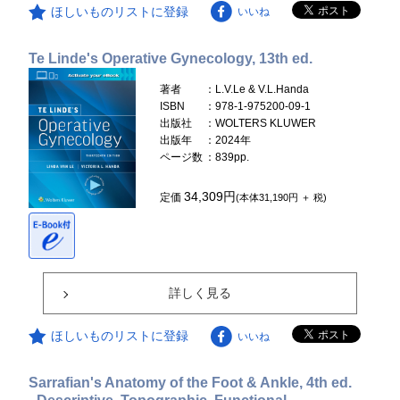
ほしいものリストに登録
いいね
Te Linde's Operative Gynecology, 13th ed.
著者
：L.V.Le & V.L.Handa
ISBN
：978-1-975200-09-1
出版社
：WOLTERS KLUWER
出版年
：2024年
ページ数
：839pp.
34,309円
定価
(本体31,190円 ＋ 税)
詳しく見る
ほしいものリストに登録
いいね
Sarrafian's Anatomy of the Foot & Ankle, 4th ed.