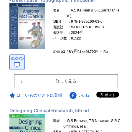
- Descriptive, Topographic, Functional
著者
：A.S.Kelikian & S.K.Sarrafian (e
d.)
ISBN
：978-1-975160-63-0
出版社
：WOLTERS KLUWER
出版年
：2024年
ページ数
：815pp.
51,469円
定価
(本体46,790円 ＋ 税)
詳しく見る
ほしいものリストに登録
いいね
Designing Clinical Research, 5th ed.
著者
：W.S.Browner, T.B.Newman, S.R.C
ummings, et al.