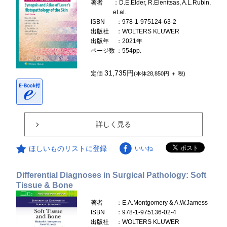
著者
：D.E.Elder, R.Elenitsas, A.L.Rubin,
et al.
ISBN
：978-1-975124-63-2
出版社
：WOLTERS KLUWER
出版年
：2021年
ページ数
：554pp.
31,735円
定価
(本体28,850円 ＋ 税)
詳しく見る
ほしいものリストに登録
いいね
Differential Diagnoses in Surgical Pathology: Soft
Tissue & Bone
著者
：E.A.Montgomery & A.W.Jamess
ISBN
：978-1-975136-02-4
出版社
：WOLTERS KLUWER