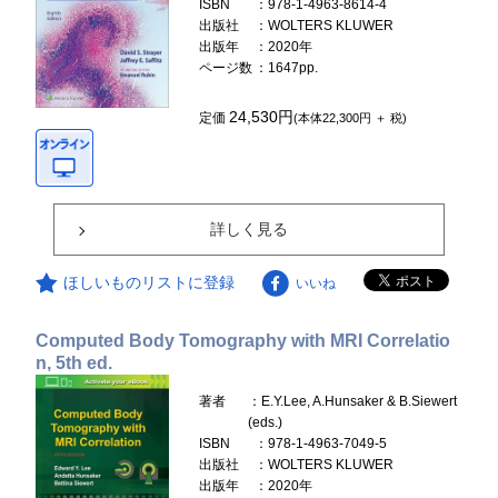
ISBN
：978-1-4963-8614-4
出版社
：WOLTERS KLUWER
出版年
：2020年
ページ数
：1647pp.
24,530円
定価
(本体22,300円 ＋ 税)
詳しく見る
ほしいものリストに登録
いいね
Computed Body Tomography with MRI Correlatio
n, 5th ed.
著者
：E.Y.Lee, A.Hunsaker & B.Siewert
(eds.)
ISBN
：978-1-4963-7049-5
出版社
：WOLTERS KLUWER
出版年
：2020年