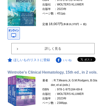
ISBN
：978-1-975174-40-8
出版社
：WOLTERS KLUWER
出版年
：2023年
ページ数
：451pp.
18,007円
定価
(本体16,370円 ＋ 税)
詳しく見る
ほしいものリストに登録
いいね
Wintrobe's Clinical Hematology, 15th ed., in 2 vols.
著者
：R.T.Means.Jr, G.M.Rodgers, B.Gla
der, et al.(eds.)
ISBN
：978-1-975184-69-8
出版社
：WOLTERS KLUWER
出版年
：2023年
ページ数
：2386pp.