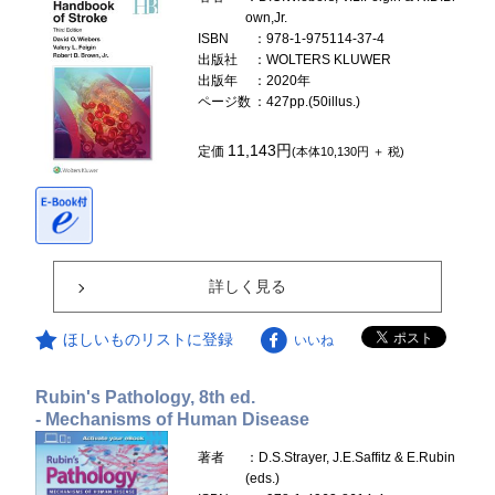
own,Jr.
ISBN
：978-1-975114-37-4
出版社
：WOLTERS KLUWER
出版年
：2020年
ページ数
：427pp.(50illus.)
11,143円
定価
(本体10,130円 ＋ 税)
詳しく見る
ほしいものリストに登録
いいね
Rubin's Pathology, 8th ed.
- Mechanisms of Human Disease
著者
：D.S.Strayer, J.E.Saffitz & E.Rubin
(eds.)