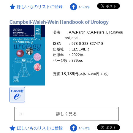
ほしいものリストに登録
いいね
Campbell-Walsh-Wein Handbook of Urology
著者
：A.W.Partin, C.A.Peters, L.R.Kavou
ssi, et al.
ISBN
：978-0-323-82747-8
出版社
：ELSEVIER
出版年
：2022年
ページ数
：879pp.
18,139円
定価
(本体16,490円 ＋ 税)
詳しく見る
ほしいものリストに登録
いいね