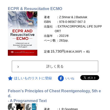
ECPR & Resuscitative ECMO
著者
：Z.Shinar & J.Badulak
ISBN
：978-0-96567-567-3
出版社
：EXTRACORPOREAL LIFE SUPP
ORT
出版年
：2021年
ページ数
：282pp.
15,730円
定価
(本体14,300円 ＋ 税)
詳しく見る
ほしいものリストに登録
いいね
Felson's Principles of Chest Roentgenology, 5th e
d.
- A Programmed Text
著者
：L.R.Goodman