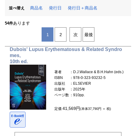
商品名
発行日
発行日＋商品名
並べ替え
あります
54件
1
2
次
最後
Dubois' Lupus Erythematosus & Related Syndro
mes,
10th ed.
著者
：D.J.Wallace & B.H.Hahn (eds.)
ISBN
：978-0-323-93232-5
出版社
：ELSEVIER
出版年
：2025年
ページ数
：910pp.
41,569円
定価
(本体37,790円 ＋ 税)