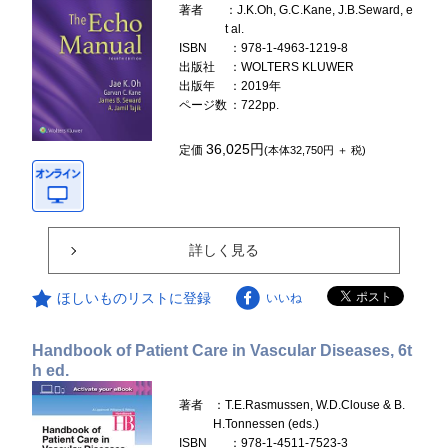
著者
：J.K.Oh, G.C.Kane, J.B.Seward, e
t al.
ISBN
：978-1-4963-1219-8
出版社
：WOLTERS KLUWER
出版年
：2019年
ページ数
：722pp.
36,025円
定価
(本体32,750円 ＋ 税)
詳しく見る
ほしいものリストに登録
いいね
Handbook of Patient Care in Vascular Diseases, 6t
h ed.
著者
：T.E.Rasmussen, W.D.Clouse & B.
H.Tonnessen (eds.)
ISBN
：978-1-4511-7523-3