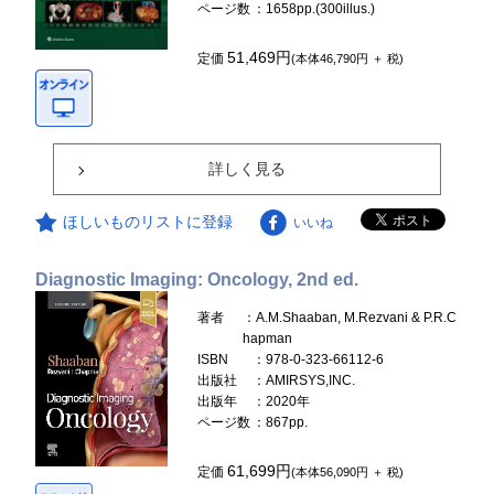
ページ数
：1658pp.(300illus.)
51,469円
定価
(本体46,790円 ＋ 税)
詳しく見る
ほしいものリストに登録
いいね
Diagnostic Imaging: Oncology, 2nd ed.
著者
：A.M.Shaaban, M.Rezvani & P.R.C
hapman
ISBN
：978-0-323-66112-6
出版社
：AMIRSYS,INC.
出版年
：2020年
ページ数
：867pp.
61,699円
定価
(本体56,090円 ＋ 税)