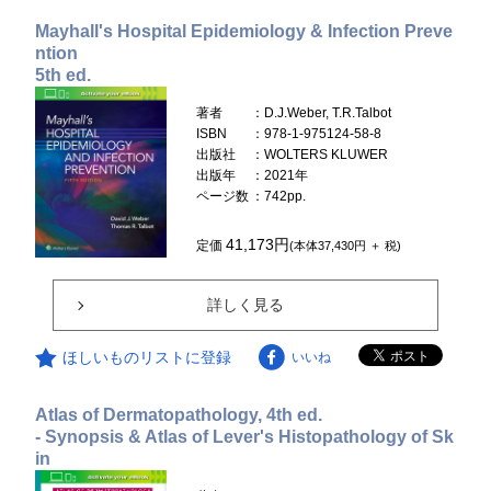
Mayhall's Hospital Epidemiology & Infection Preve
ntion
5th ed.
著者
：D.J.Weber, T.R.Talbot
ISBN
：978-1-975124-58-8
出版社
：WOLTERS KLUWER
出版年
：2021年
ページ数
：742pp.
41,173円
定価
(本体37,430円 ＋ 税)
詳しく見る
ほしいものリストに登録
いいね
Atlas of Dermatopathology, 4th ed.
- Synopsis & Atlas of Lever's Histopathology of Sk
in