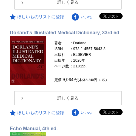
詳しく見る
ほしいものリストに登録
いいね
Dorland's Illustrated Medical Dictionary, 33rd ed.
著者
：Dorland
ISBN
：978-1-4557-5643-8
出版社
：ELSEVIER
出版年
：2020年
ページ数
：2116pp.
9,064円
定価
(本体8,240円 ＋ 税)
詳しく見る
ほしいものリストに登録
いいね
Echo Manual, 4th ed.