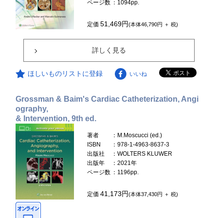
ページ数
：1094pp.
51,469円
定価
(本体46,790円 ＋ 税)
詳しく見る
ほしいものリストに登録
いいね
Grossman & Baim's Cardiac Catheterization, Angi
ography,
& Intervention, 9th ed.
著者
：M.Moscucci (ed.)
ISBN
：978-1-4963-8637-3
出版社
：WOLTERS KLUWER
出版年
：2021年
ページ数
：1196pp.
41,173円
定価
(本体37,430円 ＋ 税)