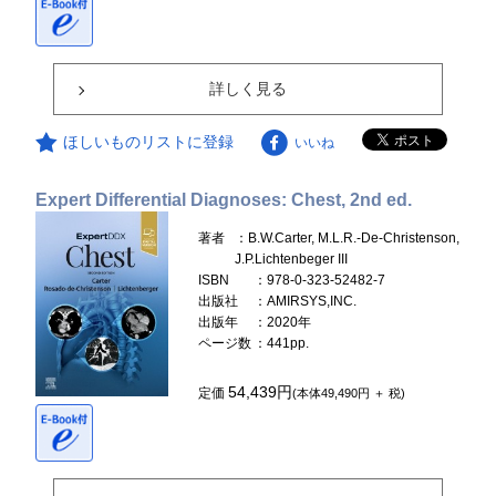
詳しく見る
ほしいものリストに登録
いいね
Expert Differential Diagnoses: Chest, 2nd ed.
著者
：B.W.Carter, M.L.R.-De-Christenson,
J.P.Lichtenbeger III
ISBN
：978-0-323-52482-7
出版社
：AMIRSYS,INC.
出版年
：2020年
ページ数
：441pp.
54,439円
定価
(本体49,490円 ＋ 税)