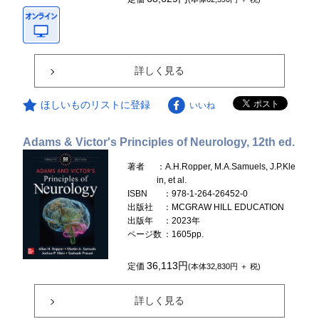
詳しく見る
ほしいものリストに登録
いいね
Adams & Victor's Principles of Neurology, 12th ed.
著者
：A.H.Ropper, M.A.Samuels, J.P.Kle
in, et al.
ISBN
：978-1-264-26452-0
出版社
：MCGRAW HILL EDUCATION
出版年
：2023年
ページ数
：1605pp.
36,113円
定価
(本体32,830円 ＋ 税)
詳しく見る