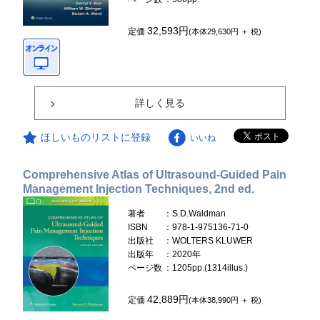
32,593円
定価
(本体29,630円 ＋ 税)
詳しく見る
ほしいものリストに登録
いいね
Comprehensive Atlas of Ultrasound-Guided Pain
Management Injection Techniques, 2nd ed.
著者
：S.D.Waldman
ISBN
：978-1-975136-71-0
出版社
：WOLTERS KLUWER
出版年
：2020年
ページ数
：1205pp.(1314illus.)
42,889円
定価
(本体38,990円 ＋ 税)