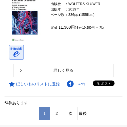
出版社
：WOLTERS KLUWER
出版年
：2019年
ページ数
：336pp.(155illus.)
11,308円
定価
(本体10,280円 ＋ 税)
詳しく見る
ほしいものリストに登録
いいね
あります
54件
1
2
次
最後