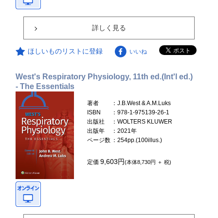
詳しく見る
ほしいものリストに登録
いいね
West's Respiratory Physiology, 11th ed.(Int'l ed.)
- The Essentials
著者
：J.B.West & A.M.Luks
ISBN
：978-1-975139-26-1
出版社
：WOLTERS KLUWER
出版年
：2021年
ページ数
：254pp.(100illus.)
9,603円
定価
(本体8,730円 ＋ 税)