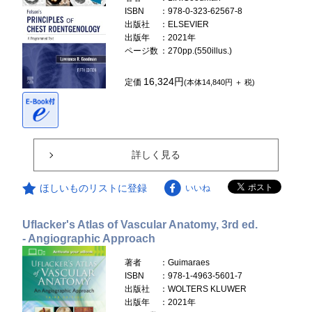
ISBN
：978-0-323-62567-8
出版社
：ELSEVIER
出版年
：2021年
ページ数
：270pp.(550illus.)
16,324円
定価
(本体14,840円 ＋ 税)
詳しく見る
ほしいものリストに登録
いいね
Uflacker's Atlas of Vascular Anatomy, 3rd ed.
- Angiographic Approach
著者
：Guimaraes
ISBN
：978-1-4963-5601-7
出版社
：WOLTERS KLUWER
出版年
：2021年