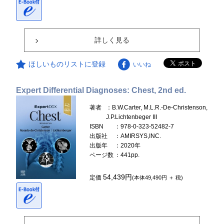
詳しく見る
ほしいものリストに登録
いいね
Expert Differential Diagnoses: Chest, 2nd ed.
著者
：B.W.Carter, M.L.R.-De-Christenson,
J.P.Lichtenbeger III
ISBN
：978-0-323-52482-7
出版社
：AMIRSYS,INC.
出版年
：2020年
ページ数
：441pp.
54,439円
定価
(本体49,490円 ＋ 税)