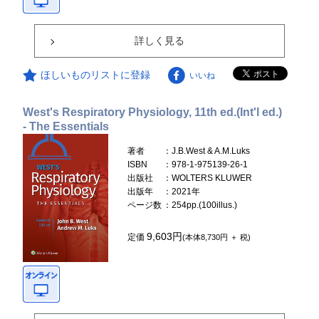
詳しく見る
ほしいものリストに登録
いいね
West's Respiratory Physiology, 11th ed.(Int'l ed.)
- The Essentials
著者
：J.B.West & A.M.Luks
ISBN
：978-1-975139-26-1
出版社
：WOLTERS KLUWER
出版年
：2021年
ページ数
：254pp.(100illus.)
9,603円
定価
(本体8,730円 ＋ 税)