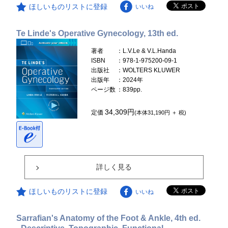
ほしいものリストに登録
いいね
Te Linde's Operative Gynecology, 13th ed.
著者
：L.V.Le & V.L.Handa
ISBN
：978-1-975200-09-1
出版社
：WOLTERS KLUWER
出版年
：2024年
ページ数
：839pp.
34,309円
定価
(本体31,190円 ＋ 税)
詳しく見る
ほしいものリストに登録
いいね
Sarrafian's Anatomy of the Foot & Ankle, 4th ed.