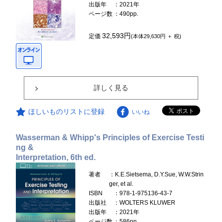
出版年
：2021年
ページ数
：490pp.
32,593円
定価
(本体29,630円 ＋ 税)
詳しく見る
ほしいものリストに登録
いいね
Wasserman & Whipp's Principles of Exercise Testi
ng &
Interpretation, 6th ed.
著者
：K.E.Sietsema, D.Y.Sue, W.W.Strin
ger, et al.
ISBN
：978-1-975136-43-7
出版社
：WOLTERS KLUWER
出版年
：2021年
ページ数
：586pp.