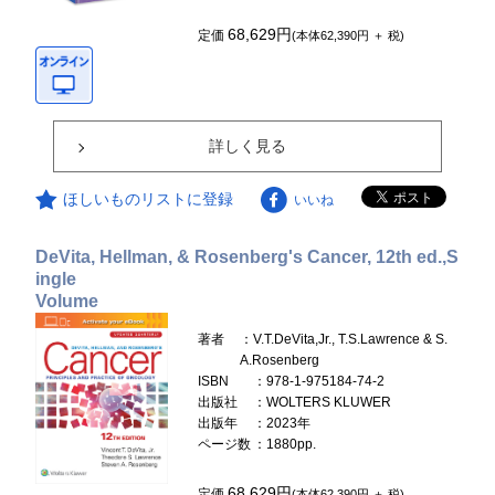
68,629円
定価
(本体62,390円 ＋ 税)
詳しく見る
ほしいものリストに登録
いいね
DeVita, Hellman, & Rosenberg's Cancer, 12th ed.,S
ingle
Volume
著者
：V.T.DeVita,Jr., T.S.Lawrence & S.
A.Rosenberg
ISBN
：978-1-975184-74-2
出版社
：WOLTERS KLUWER
出版年
：2023年
ページ数
：1880pp.
68,629円
定価
(本体62,390円 ＋ 税)