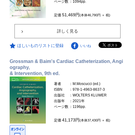
ページ数
：1094pp.
51,469円
定価
(本体46,790円 ＋ 税)
詳しく見る
ほしいものリストに登録
いいね
Grossman & Baim's Cardiac Catheterization, Angi
ography,
& Intervention, 9th ed.
著者
：M.Moscucci (ed.)
ISBN
：978-1-4963-8637-3
出版社
：WOLTERS KLUWER
出版年
：2021年
ページ数
：1196pp.
41,173円
定価
(本体37,430円 ＋ 税)