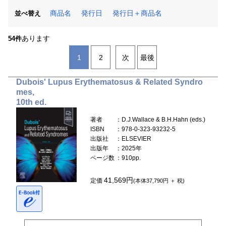
商品名
発行日
発行日＋商品名
並べ替え
あります
54件
1
2
次
最後
Dubois' Lupus Erythematosus & Related Syndro
mes,
10th ed.
著者
：D.J.Wallace & B.H.Hahn (eds.)
ISBN
：978-0-323-93232-5
出版社
：ELSEVIER
出版年
：2025年
ページ数
：910pp.
41,569円
定価
(本体37,790円 ＋ 税)