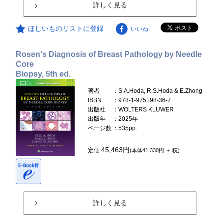
詳しく見る
ほしいものリストに登録
いいね
Rosen's Diagnosis of Breast Pathology by Needle
Core
Biopsy, 5th ed.
著者
：S.A.Hoda, R.S.Hoda & E.Zhong
ISBN
：978-1-975198-36-7
出版社
：WOLTERS KLUWER
出版年
：2025年
ページ数
：535pp.
45,463円
定価
(本体41,330円 ＋ 税)
詳しく見る