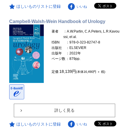
ほしいものリストに登録
いいね
Campbell-Walsh-Wein Handbook of Urology
著者
：A.W.Partin, C.A.Peters, L.R.Kavou
ssi, et al.
ISBN
：978-0-323-82747-8
出版社
：ELSEVIER
出版年
：2022年
ページ数
：879pp.
18,139円
定価
(本体16,490円 ＋ 税)
詳しく見る
ほしいものリストに登録
いいね