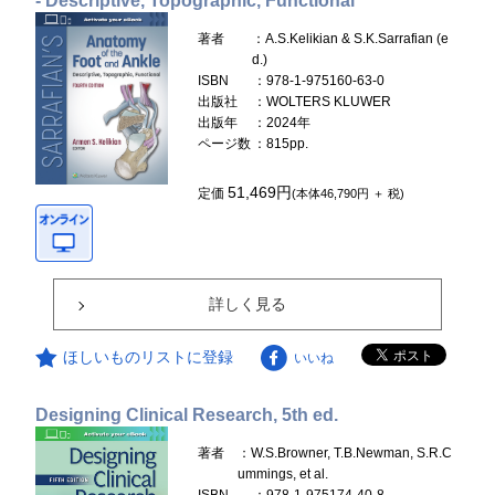
- Descriptive, Topographic, Functional
著者
：A.S.Kelikian & S.K.Sarrafian (e
d.)
ISBN
：978-1-975160-63-0
出版社
：WOLTERS KLUWER
出版年
：2024年
ページ数
：815pp.
51,469円
定価
(本体46,790円 ＋ 税)
詳しく見る
ほしいものリストに登録
いいね
Designing Clinical Research, 5th ed.
著者
：W.S.Browner, T.B.Newman, S.R.C
ummings, et al.