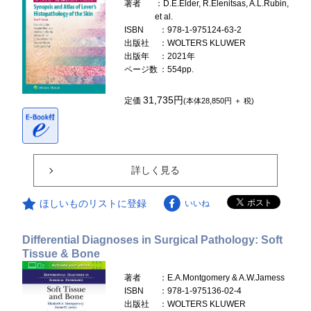
著者
：D.E.Elder, R.Elenitsas, A.L.Rubin,
et al.
ISBN
：978-1-975124-63-2
出版社
：WOLTERS KLUWER
出版年
：2021年
ページ数
：554pp.
31,735円
定価
(本体28,850円 ＋ 税)
詳しく見る
ほしいものリストに登録
いいね
Differential Diagnoses in Surgical Pathology: Soft
Tissue & Bone
著者
：E.A.Montgomery & A.W.Jamess
ISBN
：978-1-975136-02-4
出版社
：WOLTERS KLUWER