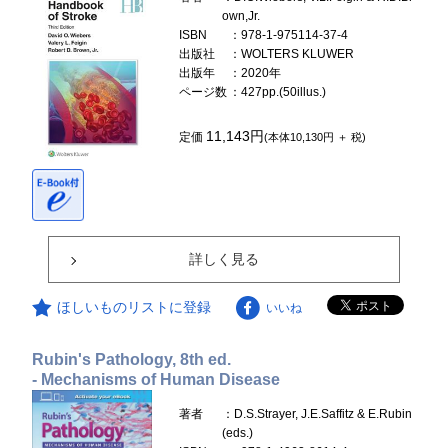
own,Jr.
ISBN
：978-1-975114-37-4
出版社
：WOLTERS KLUWER
出版年
：2020年
ページ数
：427pp.(50illus.)
11,143円
定価
(本体10,130円 ＋ 税)
詳しく見る
ほしいものリストに登録
いいね
Rubin's Pathology, 8th ed.
- Mechanisms of Human Disease
著者
：D.S.Strayer, J.E.Saffitz & E.Rubin
(eds.)