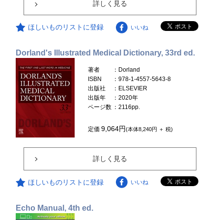
詳しく見る
ほしいものリストに登録
いいね
Dorland's Illustrated Medical Dictionary, 33rd ed.
著者
：Dorland
ISBN
：978-1-4557-5643-8
出版社
：ELSEVIER
出版年
：2020年
ページ数
：2116pp.
9,064円
定価
(本体8,240円 ＋ 税)
詳しく見る
ほしいものリストに登録
いいね
Echo Manual, 4th ed.