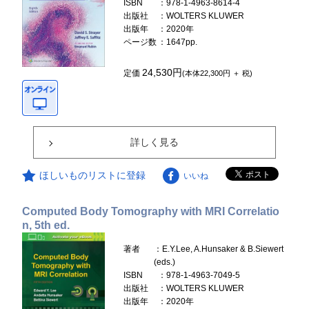
ISBN
：978-1-4963-8614-4
出版社
：WOLTERS KLUWER
出版年
：2020年
ページ数
：1647pp.
24,530円
定価
(本体22,300円 ＋ 税)
詳しく見る
ほしいものリストに登録
いいね
Computed Body Tomography with MRI Correlatio
n, 5th ed.
著者
：E.Y.Lee, A.Hunsaker & B.Siewert
(eds.)
ISBN
：978-1-4963-7049-5
出版社
：WOLTERS KLUWER
出版年
：2020年