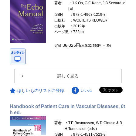
著者
：J.K.Oh, G.C.Kane, J.B.Seward, e
t al.
ISBN
：978-1-4963-1219-8
出版社
：WOLTERS KLUWER
出版年
：2019年
ページ数
：722pp.
36,025円
定価
(本体32,750円 ＋ 税)
詳しく見る
ほしいものリストに登録
いいね
Handbook of Patient Care in Vascular Diseases, 6t
h ed.
著者
：T.E.Rasmussen, W.D.Clouse & B.
H.Tonnessen (eds.)
ISBN
：978-1-4511-7523-3