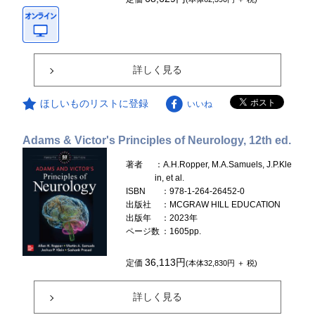
詳しく見る
ほしいものリストに登録
いいね
Adams & Victor's Principles of Neurology, 12th ed.
著者
：A.H.Ropper, M.A.Samuels, J.P.Kle
in, et al.
ISBN
：978-1-264-26452-0
出版社
：MCGRAW HILL EDUCATION
出版年
：2023年
ページ数
：1605pp.
36,113円
定価
(本体32,830円 ＋ 税)
詳しく見る