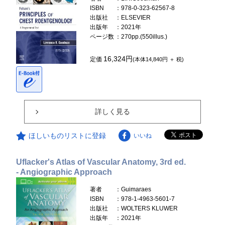
ISBN
：978-0-323-62567-8
出版社
：ELSEVIER
出版年
：2021年
ページ数
：270pp.(550illus.)
16,324円
定価
(本体14,840円 ＋ 税)
詳しく見る
ほしいものリストに登録
いいね
Uflacker's Atlas of Vascular Anatomy, 3rd ed.
- Angiographic Approach
著者
：Guimaraes
ISBN
：978-1-4963-5601-7
出版社
：WOLTERS KLUWER
出版年
：2021年