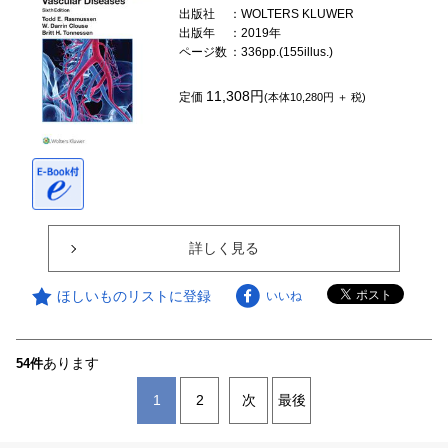
出版社
：WOLTERS KLUWER
出版年
：2019年
ページ数
：336pp.(155illus.)
11,308円
定価
(本体10,280円 ＋ 税)
詳しく見る
ほしいものリストに登録
いいね
あります
54件
1
2
次
最後