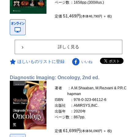
ページ数
：1658pp.(300illus.)
51,469円
定価
(本体46,790円 ＋ 税)
詳しく見る
ほしいものリストに登録
いいね
Diagnostic Imaging: Oncology, 2nd ed.
著者
：A.M.Shaaban, M.Rezvani & P.R.C
hapman
ISBN
：978-0-323-66112-6
出版社
：AMIRSYS,INC.
出版年
：2020年
ページ数
：867pp.
61,699円
定価
(本体56,090円 ＋ 税)