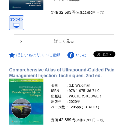
32,593円
定価
(本体29,630円 ＋ 税)
詳しく見る
ほしいものリストに登録
いいね
Comprehensive Atlas of Ultrasound-Guided Pain
Management Injection Techniques, 2nd ed.
著者
：S.D.Waldman
ISBN
：978-1-975136-71-0
出版社
：WOLTERS KLUWER
出版年
：2020年
ページ数
：1205pp.(1314illus.)
42,889円
定価
(本体38,990円 ＋ 税)