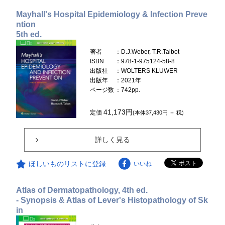
Mayhall's Hospital Epidemiology & Infection Preve
ntion
5th ed.
著者
：D.J.Weber, T.R.Talbot
ISBN
：978-1-975124-58-8
出版社
：WOLTERS KLUWER
出版年
：2021年
ページ数
：742pp.
41,173円
定価
(本体37,430円 ＋ 税)
詳しく見る
ほしいものリストに登録
いいね
Atlas of Dermatopathology, 4th ed.
- Synopsis & Atlas of Lever's Histopathology of Sk
in