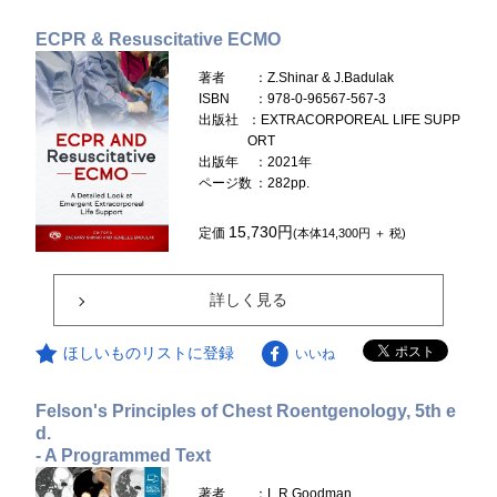
ECPR & Resuscitative ECMO
著者
：Z.Shinar & J.Badulak
ISBN
：978-0-96567-567-3
出版社
：EXTRACORPOREAL LIFE SUPP
ORT
出版年
：2021年
ページ数
：282pp.
15,730円
定価
(本体14,300円 ＋ 税)
詳しく見る
ほしいものリストに登録
いいね
Felson's Principles of Chest Roentgenology, 5th e
d.
- A Programmed Text
著者
：L.R.Goodman