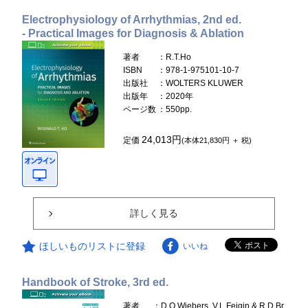
Electrophysiology of Arrhythmias, 2nd ed.
- Practical Images for Diagnosis & Ablation
著者
：R.T.Ho
ISBN
：978-1-975101-10-7
出版社
：WOLTERS KLUWER
出版年
：2020年
ページ数
：550pp.
24,013円
定価
(本体21,830円 ＋ 税)
詳しく見る
ほしいものリストに登録
いいね
Handbook of Stroke, 3rd ed.
著者
：D.O.Wiebers, V.L.Feigin & R.D.Br