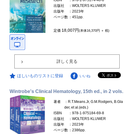
ISBN
：978-1-975174-40-8
出版社
：WOLTERS KLUWER
出版年
：2023年
ページ数
：451pp.
18,007円
定価
(本体16,370円 ＋ 税)
詳しく見る
ほしいものリストに登録
いいね
Wintrobe's Clinical Hematology, 15th ed., in 2 vols.
著者
：R.T.Means.Jr, G.M.Rodgers, B.Gla
der, et al.(eds.)
ISBN
：978-1-975184-69-8
出版社
：WOLTERS KLUWER
出版年
：2023年
ページ数
：2386pp.