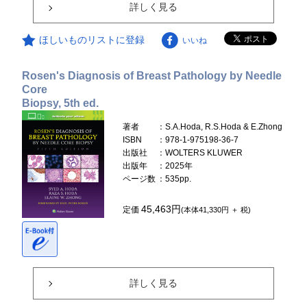
詳しく見る
ほしいものリストに登録
いいね
Rosen's Diagnosis of Breast Pathology by Needle
Core
Biopsy, 5th ed.
著者
：S.A.Hoda, R.S.Hoda & E.Zhong
ISBN
：978-1-975198-36-7
出版社
：WOLTERS KLUWER
出版年
：2025年
ページ数
：535pp.
45,463円
定価
(本体41,330円 ＋ 税)
詳しく見る