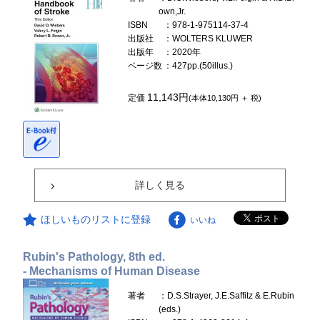
own,Jr.
ISBN
：978-1-975114-37-4
出版社
：WOLTERS KLUWER
出版年
：2020年
ページ数
：427pp.(50illus.)
11,143円
定価
(本体10,130円 ＋ 税)
詳しく見る
ほしいものリストに登録
いいね
Rubin's Pathology, 8th ed.
- Mechanisms of Human Disease
著者
：D.S.Strayer, J.E.Saffitz & E.Rubin
(eds.)