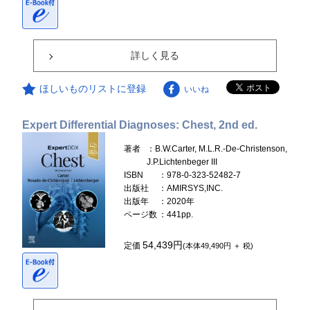
詳しく見る
ほしいものリストに登録
いいね
Expert Differential Diagnoses: Chest, 2nd ed.
著者
：B.W.Carter, M.L.R.-De-Christenson,
J.P.Lichtenbeger III
ISBN
：978-0-323-52482-7
出版社
：AMIRSYS,INC.
出版年
：2020年
ページ数
：441pp.
54,439円
定価
(本体49,490円 ＋ 税)