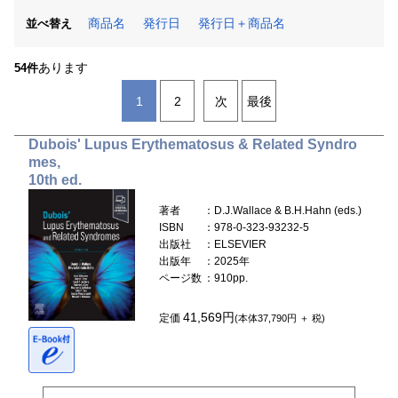
商品名
発行日
発行日＋商品名
並べ替え
あります
54件
1
2
次
最後
Dubois' Lupus Erythematosus & Related Syndro
mes,
10th ed.
著者
：D.J.Wallace & B.H.Hahn (eds.)
ISBN
：978-0-323-93232-5
出版社
：ELSEVIER
出版年
：2025年
ページ数
：910pp.
41,569円
定価
(本体37,790円 ＋ 税)