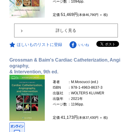
ページ数
：1094pp.
51,469円
定価
(本体46,790円 ＋ 税)
詳しく見る
ほしいものリストに登録
いいね
Grossman & Baim's Cardiac Catheterization, Angi
ography,
& Intervention, 9th ed.
著者
：M.Moscucci (ed.)
ISBN
：978-1-4963-8637-3
出版社
：WOLTERS KLUWER
出版年
：2021年
ページ数
：1196pp.
41,173円
定価
(本体37,430円 ＋ 税)