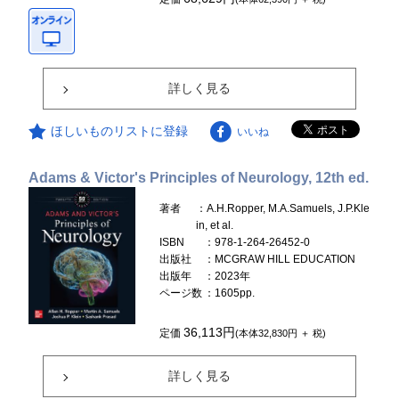
詳しく見る
ほしいものリストに登録
いいね
Adams & Victor's Principles of Neurology, 12th ed.
著者
：A.H.Ropper, M.A.Samuels, J.P.Kle
in, et al.
ISBN
：978-1-264-26452-0
出版社
：MCGRAW HILL EDUCATION
出版年
：2023年
ページ数
：1605pp.
36,113円
定価
(本体32,830円 ＋ 税)
詳しく見る