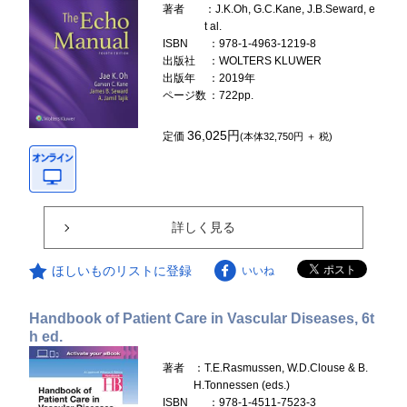
著者
：J.K.Oh, G.C.Kane, J.B.Seward, e
t al.
ISBN
：978-1-4963-1219-8
出版社
：WOLTERS KLUWER
出版年
：2019年
ページ数
：722pp.
36,025円
定価
(本体32,750円 ＋ 税)
詳しく見る
ほしいものリストに登録
いいね
Handbook of Patient Care in Vascular Diseases, 6t
h ed.
著者
：T.E.Rasmussen, W.D.Clouse & B.
H.Tonnessen (eds.)
ISBN
：978-1-4511-7523-3