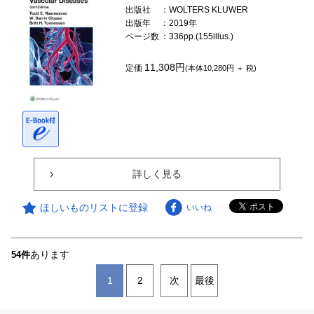
出版社
：WOLTERS KLUWER
出版年
：2019年
ページ数
：336pp.(155illus.)
11,308円
定価
(本体10,280円 ＋ 税)
詳しく見る
ほしいものリストに登録
いいね
あります
54件
1
2
次
最後