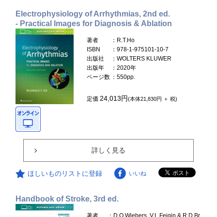
Electrophysiology of Arrhythmias, 2nd ed.
- Practical Images for Diagnosis & Ablation
著者
：R.T.Ho
ISBN
：978-1-975101-10-7
出版社
：WOLTERS KLUWER
出版年
：2020年
ページ数
：550pp.
24,013円
定価
(本体21,830円 ＋ 税)
詳しく見る
ほしいものリストに登録
いいね
Handbook of Stroke, 3rd ed.
著者
：D.O.Wiebers, V.L.Feigin & R.D.Br