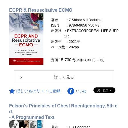
ECPR & Resuscitative ECMO
著者
：Z.Shinar & J.Badulak
ISBN
：978-0-96567-567-3
出版社
：EXTRACORPOREAL LIFE SUPP
ORT
出版年
：2021年
ページ数
：282pp.
15,730円
定価
(本体14,300円 ＋ 税)
詳しく見る
ほしいものリストに登録
いいね
Felson's Principles of Chest Roentgenology, 5th e
d.
- A Programmed Text
著者
：L.R.Goodman