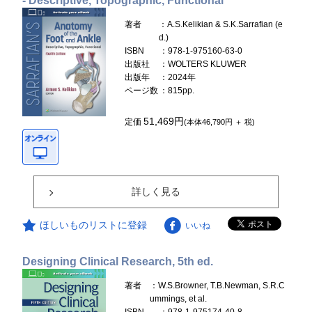
- Descriptive, Topographic, Functional
著者
：A.S.Kelikian & S.K.Sarrafian (e
d.)
ISBN
：978-1-975160-63-0
出版社
：WOLTERS KLUWER
出版年
：2024年
ページ数
：815pp.
51,469円
定価
(本体46,790円 ＋ 税)
詳しく見る
ほしいものリストに登録
いいね
Designing Clinical Research, 5th ed.
著者
：W.S.Browner, T.B.Newman, S.R.C
ummings, et al.