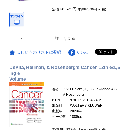
68,629円
定価
(本体62,390円 ＋ 税)
詳しく見る
ほしいものリストに登録
いいね
DeVita, Hellman, & Rosenberg's Cancer, 12th ed.,S
ingle
Volume
著者
：V.T.DeVita,Jr., T.S.Lawrence & S.
A.Rosenberg
ISBN
：978-1-975184-74-2
出版社
：WOLTERS KLUWER
出版年
：2023年
ページ数
：1880pp.
68,629円
定価
(本体62,390円 ＋ 税)