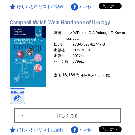
ほしいものリストに登録
いいね
Campbell-Walsh-Wein Handbook of Urology
著者
：A.W.Partin, C.A.Peters, L.R.Kavou
ssi, et al.
ISBN
：978-0-323-82747-8
出版社
：ELSEVIER
出版年
：2022年
ページ数
：879pp.
18,139円
定価
(本体16,490円 ＋ 税)
詳しく見る
ほしいものリストに登録
いいね