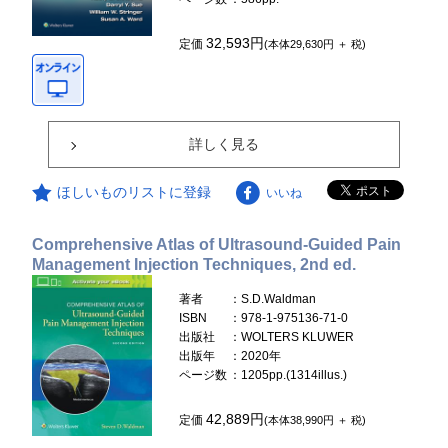
32,593円
定価
(本体29,630円 ＋ 税)
詳しく見る
ほしいものリストに登録
いいね
Comprehensive Atlas of Ultrasound-Guided Pain
Management Injection Techniques, 2nd ed.
著者
：S.D.Waldman
ISBN
：978-1-975136-71-0
出版社
：WOLTERS KLUWER
出版年
：2020年
ページ数
：1205pp.(1314illus.)
42,889円
定価
(本体38,990円 ＋ 税)