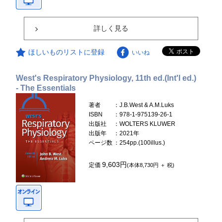
詳しく見る
ほしいものリストに登録
いいね
West's Respiratory Physiology, 11th ed.(Int'l ed.)
- The Essentials
著者
：J.B.West & A.M.Luks
ISBN
：978-1-975139-26-1
出版社
：WOLTERS KLUWER
出版年
：2021年
ページ数
：254pp.(100illus.)
9,603円
定価
(本体8,730円 ＋ 税)