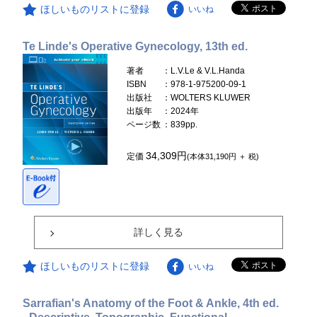
ほしいものリストに登録
いいね
Te Linde's Operative Gynecology, 13th ed.
著者
：L.V.Le & V.L.Handa
ISBN
：978-1-975200-09-1
出版社
：WOLTERS KLUWER
出版年
：2024年
ページ数
：839pp.
34,309円
定価
(本体31,190円 ＋ 税)
詳しく見る
ほしいものリストに登録
いいね
Sarrafian's Anatomy of the Foot & Ankle, 4th ed.