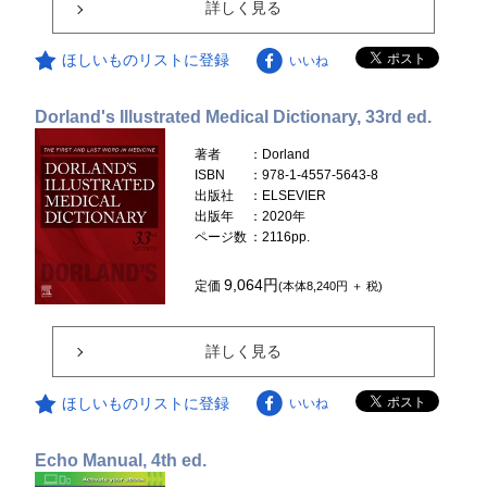
詳しく見る
ほしいものリストに登録
いいね
Dorland's Illustrated Medical Dictionary, 33rd ed.
著者
：Dorland
ISBN
：978-1-4557-5643-8
出版社
：ELSEVIER
出版年
：2020年
ページ数
：2116pp.
9,064円
定価
(本体8,240円 ＋ 税)
詳しく見る
ほしいものリストに登録
いいね
Echo Manual, 4th ed.