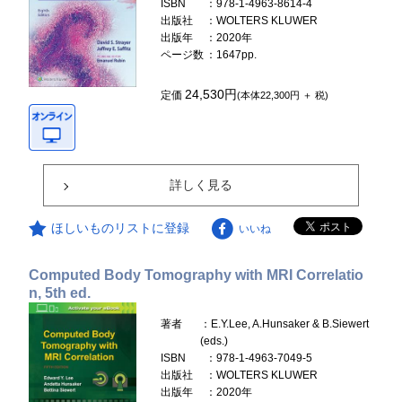
ISBN
：978-1-4963-8614-4
出版社
：WOLTERS KLUWER
出版年
：2020年
ページ数
：1647pp.
24,530円
定価
(本体22,300円 ＋ 税)
詳しく見る
ほしいものリストに登録
いいね
Computed Body Tomography with MRI Correlatio
n, 5th ed.
著者
：E.Y.Lee, A.Hunsaker & B.Siewert
(eds.)
ISBN
：978-1-4963-7049-5
出版社
：WOLTERS KLUWER
出版年
：2020年