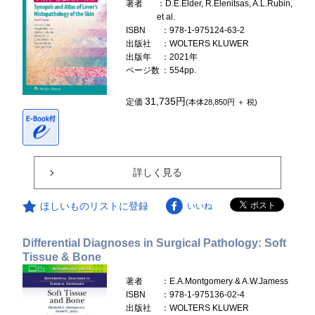
著者
：D.E.Elder, R.Elenitsas, A.L.Rubin,
et al.
ISBN
：978-1-975124-63-2
出版社
：WOLTERS KLUWER
出版年
：2021年
ページ数
：554pp.
31,735円
定価
(本体28,850円 ＋ 税)
詳しく見る
ほしいものリストに登録
いいね
Differential Diagnoses in Surgical Pathology: Soft
Tissue & Bone
著者
：E.A.Montgomery & A.W.Jamess
ISBN
：978-1-975136-02-4
出版社
：WOLTERS KLUWER