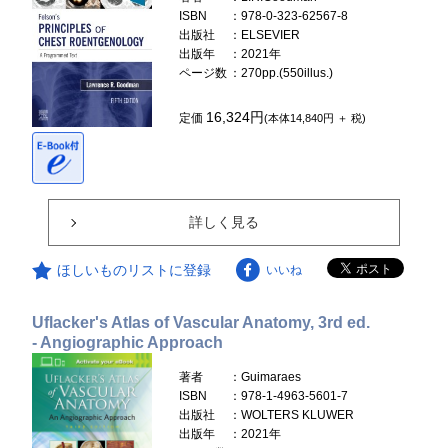
ISBN
：978-0-323-62567-8
出版社
：ELSEVIER
出版年
：2021年
ページ数
：270pp.(550illus.)
16,324円
定価
(本体14,840円 ＋ 税)
詳しく見る
ほしいものリストに登録
いいね
Uflacker's Atlas of Vascular Anatomy, 3rd ed.
- Angiographic Approach
著者
：Guimaraes
ISBN
：978-1-4963-5601-7
出版社
：WOLTERS KLUWER
出版年
：2021年