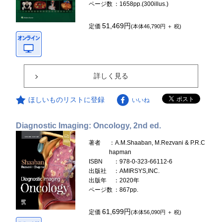
ページ数
：1658pp.(300illus.)
51,469円
定価
(本体46,790円 ＋ 税)
詳しく見る
ほしいものリストに登録
いいね
Diagnostic Imaging: Oncology, 2nd ed.
著者
：A.M.Shaaban, M.Rezvani & P.R.C
hapman
ISBN
：978-0-323-66112-6
出版社
：AMIRSYS,INC.
出版年
：2020年
ページ数
：867pp.
61,699円
定価
(本体56,090円 ＋ 税)