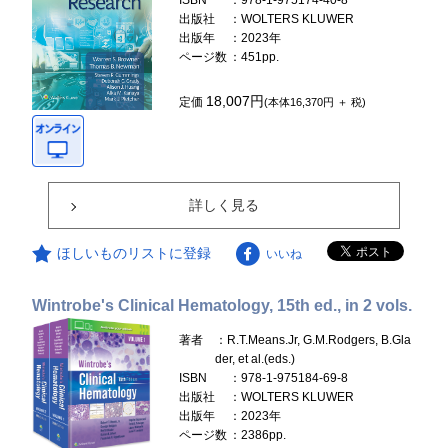
ISBN
：978-1-975174-40-8
出版社
：WOLTERS KLUWER
出版年
：2023年
ページ数
：451pp.
18,007円
定価
(本体16,370円 ＋ 税)
詳しく見る
ほしいものリストに登録
いいね
Wintrobe's Clinical Hematology, 15th ed., in 2 vols.
著者
：R.T.Means.Jr, G.M.Rodgers, B.Gla
der, et al.(eds.)
ISBN
：978-1-975184-69-8
出版社
：WOLTERS KLUWER
出版年
：2023年
ページ数
：2386pp.