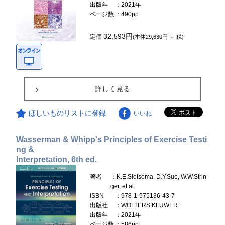
出版年
：2021年
ページ数
：490pp.
32,593円
定価
(本体29,630円 ＋ 税)
詳しく見る
ほしいものリストに登録
いいね
Wasserman & Whipp's Principles of Exercise Testi
ng &
Interpretation, 6th ed.
著者
：K.E.Sietsema, D.Y.Sue, W.W.Strin
ger, et al.
ISBN
：978-1-975136-43-7
出版社
：WOLTERS KLUWER
出版年
：2021年
ページ数
：586pp.