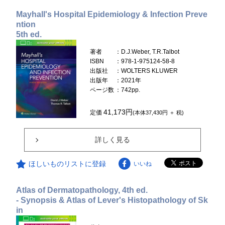
Mayhall's Hospital Epidemiology & Infection Preve
ntion
5th ed.
著者
：D.J.Weber, T.R.Talbot
ISBN
：978-1-975124-58-8
出版社
：WOLTERS KLUWER
出版年
：2021年
ページ数
：742pp.
41,173円
定価
(本体37,430円 ＋ 税)
詳しく見る
ほしいものリストに登録
いいね
Atlas of Dermatopathology, 4th ed.
- Synopsis & Atlas of Lever's Histopathology of Sk
in