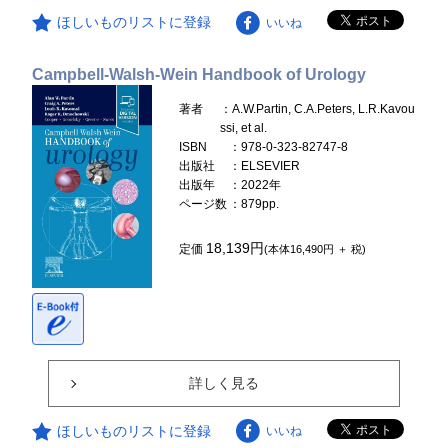
ほしいものリストに登録
いいね
Campbell-Walsh-Wein Handbook of Urology
著者
：A.W.Partin, C.A.Peters, L.R.Kavou
ssi, et al.
ISBN
：978-0-323-82747-8
出版社
：ELSEVIER
出版年
：2022年
ページ数
：879pp.
18,139円
定価
(本体16,490円 ＋ 税)
詳しく見る
ほしいものリストに登録
いいね