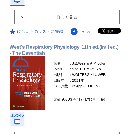
詳しく見る
ほしいものリストに登録
いいね
West's Respiratory Physiology, 11th ed.(Int'l ed.)
- The Essentials
著者
：J.B.West & A.M.Luks
ISBN
：978-1-975139-26-1
出版社
：WOLTERS KLUWER
出版年
：2021年
ページ数
：254pp.(100illus.)
9,603円
定価
(本体8,730円 ＋ 税)