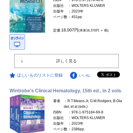
ISBN
：978-1-975174-40-8
出版社
：WOLTERS KLUWER
出版年
：2023年
ページ数
：451pp.
18,007円
定価
(本体16,370円 ＋ 税)
詳しく見る
ほしいものリストに登録
いいね
Wintrobe's Clinical Hematology, 15th ed., in 2 vols.
著者
：R.T.Means.Jr, G.M.Rodgers, B.Gla
der, et al.(eds.)
ISBN
：978-1-975184-69-8
出版社
：WOLTERS KLUWER
出版年
：2023年
ページ数
：2386pp.