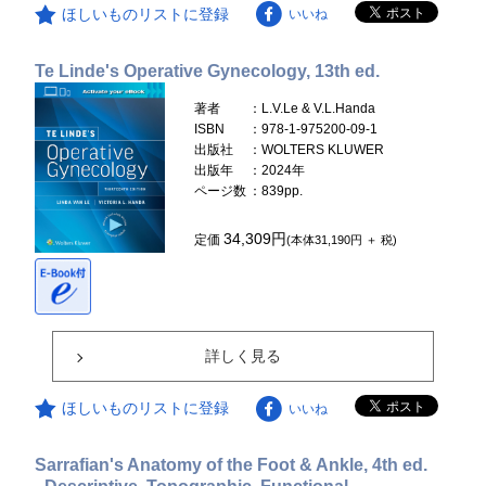
ほしいものリストに登録
いいね
Te Linde's Operative Gynecology, 13th ed.
著者
：L.V.Le & V.L.Handa
ISBN
：978-1-975200-09-1
出版社
：WOLTERS KLUWER
出版年
：2024年
ページ数
：839pp.
34,309円
定価
(本体31,190円 ＋ 税)
詳しく見る
ほしいものリストに登録
いいね
Sarrafian's Anatomy of the Foot & Ankle, 4th ed.