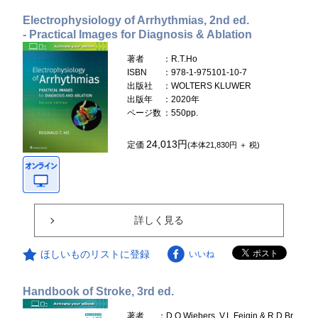
Electrophysiology of Arrhythmias, 2nd ed.
- Practical Images for Diagnosis & Ablation
著者
：R.T.Ho
ISBN
：978-1-975101-10-7
出版社
：WOLTERS KLUWER
出版年
：2020年
ページ数
：550pp.
24,013円
定価
(本体21,830円 ＋ 税)
詳しく見る
ほしいものリストに登録
いいね
Handbook of Stroke, 3rd ed.
著者
：D.O.Wiebers, V.L.Feigin & R.D.Br