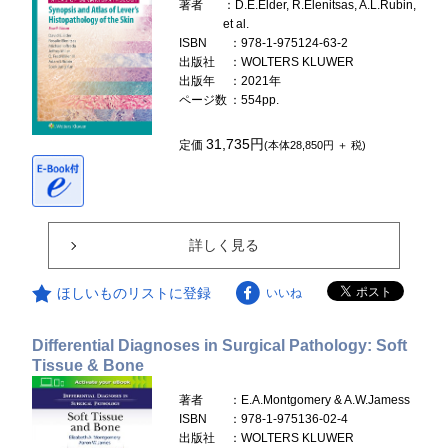
著者
：D.E.Elder, R.Elenitsas, A.L.Rubin,
et al.
ISBN
：978-1-975124-63-2
出版社
：WOLTERS KLUWER
出版年
：2021年
ページ数
：554pp.
31,735円
定価
(本体28,850円 ＋ 税)
詳しく見る
ほしいものリストに登録
いいね
Differential Diagnoses in Surgical Pathology: Soft
Tissue & Bone
著者
：E.A.Montgomery & A.W.Jamess
ISBN
：978-1-975136-02-4
出版社
：WOLTERS KLUWER