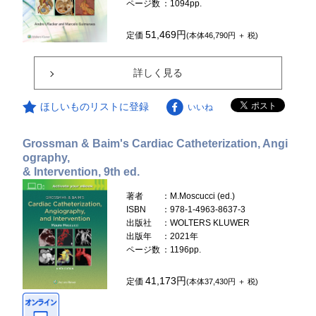
ページ数
：1094pp.
51,469円
定価
(本体46,790円 ＋ 税)
詳しく見る
ほしいものリストに登録
いいね
Grossman & Baim's Cardiac Catheterization, Angi
ography,
& Intervention, 9th ed.
著者
：M.Moscucci (ed.)
ISBN
：978-1-4963-8637-3
出版社
：WOLTERS KLUWER
出版年
：2021年
ページ数
：1196pp.
41,173円
定価
(本体37,430円 ＋ 税)