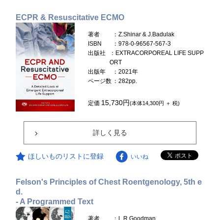
ECPR & Resuscitative ECMO
著者
：Z.Shinar & J.Badulak
ISBN
：978-0-96567-567-3
出版社
：EXTRACORPOREAL LIFE SUPP
ORT
出版年
：2021年
ページ数
：282pp.
15,730円
定価
(本体14,300円 ＋ 税)
詳しく見る
ほしいものリストに登録
いいね
Felson's Principles of Chest Roentgenology, 5th e
d.
- A Programmed Text
著者
：L.R.Goodman