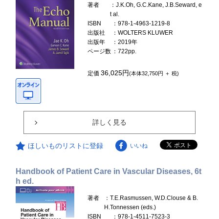
著者
：J.K.Oh, G.C.Kane, J.B.Seward, e
t al.
ISBN
：978-1-4963-1219-8
出版社
：WOLTERS KLUWER
出版年
：2019年
ページ数
：722pp.
36,025円
定価
(本体32,750円 ＋ 税)
詳しく見る
ほしいものリストに登録
いいね
Handbook of Patient Care in Vascular Diseases, 6t
h ed.
著者
：T.E.Rasmussen, W.D.Clouse & B.
H.Tonnessen (eds.)
ISBN
：978-1-4511-7523-3