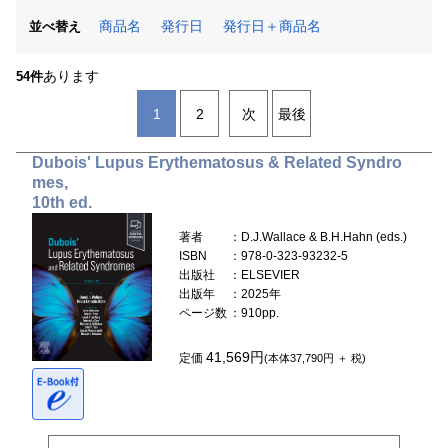
商品名
発行日
発行日＋商品名
並べ替え
あります
54件
1
2
次
最後
Dubois' Lupus Erythematosus & Related Syndro
mes,
10th ed.
著者
：D.J.Wallace & B.H.Hahn (eds.)
ISBN
：978-0-323-93232-5
出版社
：ELSEVIER
出版年
：2025年
ページ数
：910pp.
41,569円
定価
(本体37,790円 ＋ 税)