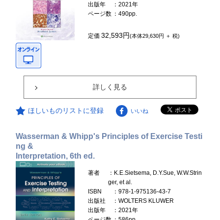
出版年
：2021年
ページ数
：490pp.
32,593円
定価
(本体29,630円 ＋ 税)
詳しく見る
ほしいものリストに登録
いいね
Wasserman & Whipp's Principles of Exercise Testi
ng &
Interpretation, 6th ed.
著者
：K.E.Sietsema, D.Y.Sue, W.W.Strin
ger, et al.
ISBN
：978-1-975136-43-7
出版社
：WOLTERS KLUWER
出版年
：2021年
ページ数
：586pp.