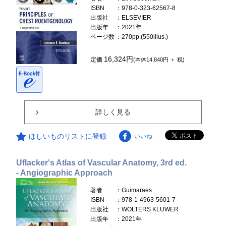
ISBN
：978-0-323-62567-8
出版社
：ELSEVIER
出版年
：2021年
ページ数
：270pp.(550illus.)
16,324円
定価
(本体14,840円 ＋ 税)
詳しく見る
ほしいものリストに登録
いいね
Uflacker's Atlas of Vascular Anatomy, 3rd ed.
- Angiographic Approach
著者
：Guimaraes
ISBN
：978-1-4963-5601-7
出版社
：WOLTERS KLUWER
出版年
：2021年