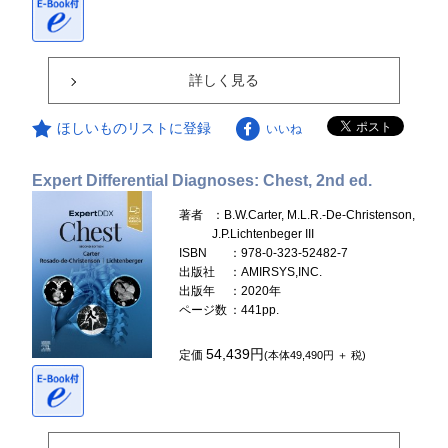
詳しく見る
ほしいものリストに登録
いいね
Expert Differential Diagnoses: Chest, 2nd ed.
著者
：B.W.Carter, M.L.R.-De-Christenson,
J.P.Lichtenbeger III
ISBN
：978-0-323-52482-7
出版社
：AMIRSYS,INC.
出版年
：2020年
ページ数
：441pp.
54,439円
定価
(本体49,490円 ＋ 税)