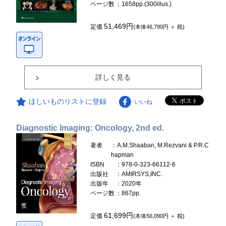
ページ数
：1658pp.(300illus.)
51,469円
定価
(本体46,790円 ＋ 税)
詳しく見る
ほしいものリストに登録
いいね
Diagnostic Imaging: Oncology, 2nd ed.
著者
：A.M.Shaaban, M.Rezvani & P.R.C
hapman
ISBN
：978-0-323-66112-6
出版社
：AMIRSYS,INC.
出版年
：2020年
ページ数
：867pp.
61,699円
定価
(本体56,090円 ＋ 税)