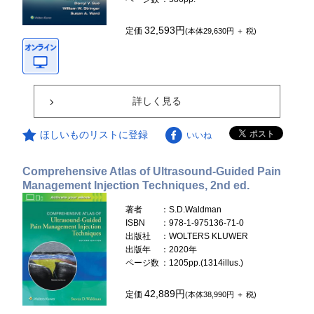
32,593円
定価
(本体29,630円 ＋ 税)
詳しく見る
ほしいものリストに登録
いいね
Comprehensive Atlas of Ultrasound-Guided Pain
Management Injection Techniques, 2nd ed.
著者
：S.D.Waldman
ISBN
：978-1-975136-71-0
出版社
：WOLTERS KLUWER
出版年
：2020年
ページ数
：1205pp.(1314illus.)
42,889円
定価
(本体38,990円 ＋ 税)