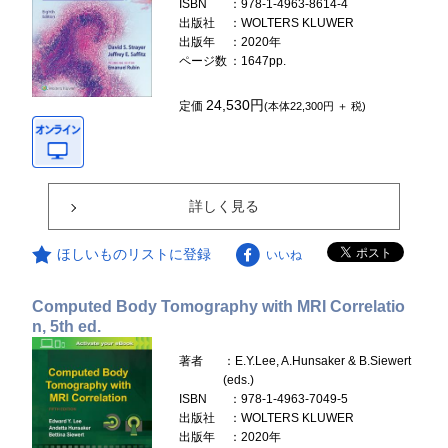
ISBN
：978-1-4963-8614-4
出版社
：WOLTERS KLUWER
出版年
：2020年
ページ数
：1647pp.
24,530円
定価
(本体22,300円 ＋ 税)
詳しく見る
ほしいものリストに登録
いいね
Computed Body Tomography with MRI Correlatio
n, 5th ed.
著者
：E.Y.Lee, A.Hunsaker & B.Siewert
(eds.)
ISBN
：978-1-4963-7049-5
出版社
：WOLTERS KLUWER
出版年
：2020年