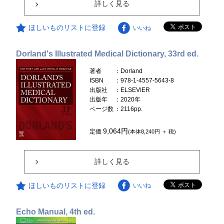
詳しく見る
ほしいものリストに登録
いいね
Dorland's Illustrated Medical Dictionary, 33rd ed.
著者
：Dorland
ISBN
：978-1-4557-5643-8
出版社
：ELSEVIER
出版年
：2020年
ページ数
：2116pp.
9,064円
定価
(本体8,240円 ＋ 税)
詳しく見る
ほしいものリストに登録
いいね
Echo Manual, 4th ed.