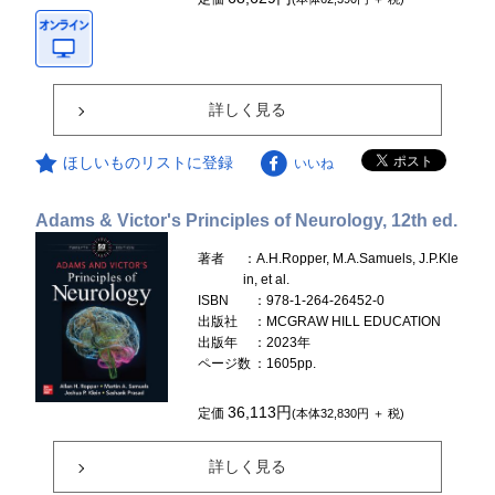
詳しく見る
ほしいものリストに登録
いいね
Adams & Victor's Principles of Neurology, 12th ed.
著者
：A.H.Ropper, M.A.Samuels, J.P.Kle
in, et al.
ISBN
：978-1-264-26452-0
出版社
：MCGRAW HILL EDUCATION
出版年
：2023年
ページ数
：1605pp.
36,113円
定価
(本体32,830円 ＋ 税)
詳しく見る