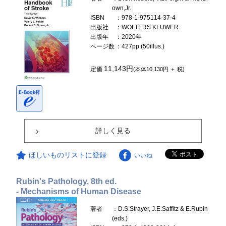
own,Jr.
ISBN
：978-1-975114-37-4
出版社
：WOLTERS KLUWER
出版年
：2020年
ページ数
：427pp.(50illus.)
11,143円
定価
(本体10,130円 ＋ 税)
詳しく見る
ほしいものリストに登録
いいね
Rubin's Pathology, 8th ed.
- Mechanisms of Human Disease
著者
：D.S.Strayer, J.E.Saffitz & E.Rubin
(eds.)