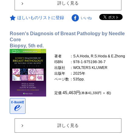
詳しく見る
ほしいものリストに登録
いいね
Rosen's Diagnosis of Breast Pathology by Needle
Core
Biopsy, 5th ed.
著者
：S.A.Hoda, R.S.Hoda & E.Zhong
ISBN
：978-1-975198-36-7
出版社
：WOLTERS KLUWER
出版年
：2025年
ページ数
：535pp.
45,463円
定価
(本体41,330円 ＋ 税)
詳しく見る