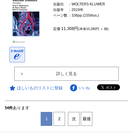
出版社
：WOLTERS KLUWER
出版年
：2019年
ページ数
：336pp.(155illus.)
11,308円
定価
(本体10,280円 ＋ 税)
詳しく見る
ほしいものリストに登録
いいね
あります
54件
1
2
次
最後