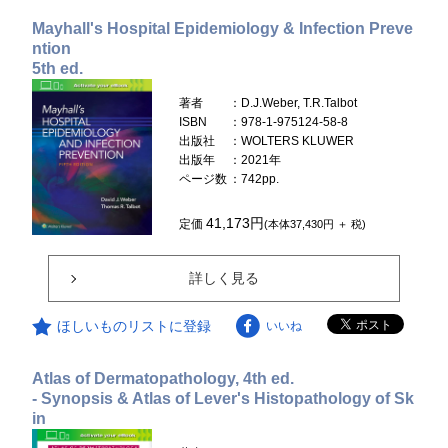
Mayhall's Hospital Epidemiology & Infection Preve
ntion
5th ed.
著者
：D.J.Weber, T.R.Talbot
ISBN
：978-1-975124-58-8
出版社
：WOLTERS KLUWER
出版年
：2021年
ページ数
：742pp.
41,173円
定価
(本体37,430円 ＋ 税)
詳しく見る
ほしいものリストに登録
いいね
Atlas of Dermatopathology, 4th ed.
- Synopsis & Atlas of Lever's Histopathology of Sk
in