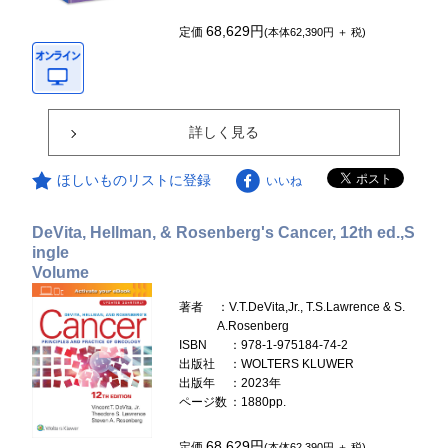
68,629円
定価
(本体62,390円 ＋ 税)
詳しく見る
ほしいものリストに登録
いいね
DeVita, Hellman, & Rosenberg's Cancer, 12th ed.,S
ingle
Volume
著者
：V.T.DeVita,Jr., T.S.Lawrence & S.
A.Rosenberg
ISBN
：978-1-975184-74-2
出版社
：WOLTERS KLUWER
出版年
：2023年
ページ数
：1880pp.
68,629円
定価
(本体62,390円 ＋ 税)