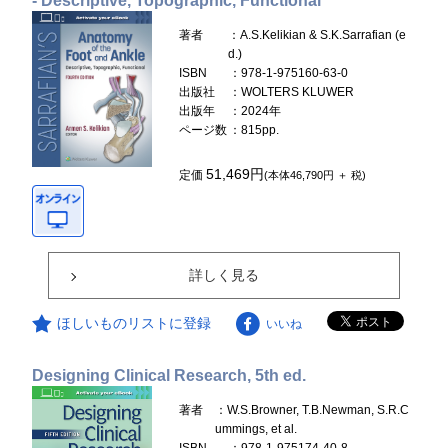
- Descriptive, Topographic, Functional
著者
：A.S.Kelikian & S.K.Sarrafian (e
d.)
ISBN
：978-1-975160-63-0
出版社
：WOLTERS KLUWER
出版年
：2024年
ページ数
：815pp.
51,469円
定価
(本体46,790円 ＋ 税)
詳しく見る
ほしいものリストに登録
いいね
Designing Clinical Research, 5th ed.
著者
：W.S.Browner, T.B.Newman, S.R.C
ummings, et al.