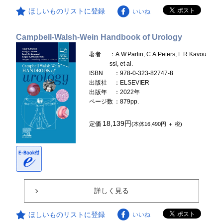
ほしいものリストに登録
いいね
Campbell-Walsh-Wein Handbook of Urology
著者
：A.W.Partin, C.A.Peters, L.R.Kavou
ssi, et al.
ISBN
：978-0-323-82747-8
出版社
：ELSEVIER
出版年
：2022年
ページ数
：879pp.
18,139円
定価
(本体16,490円 ＋ 税)
詳しく見る
ほしいものリストに登録
いいね