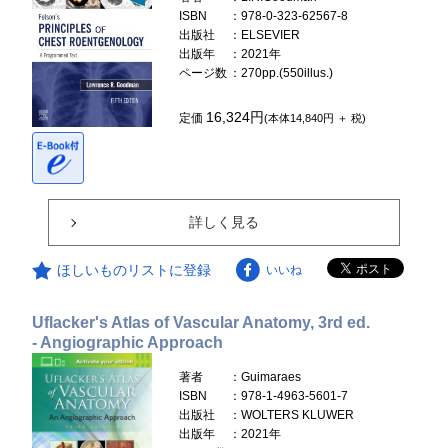
ISBN
：978-0-323-62567-8
出版社
：ELSEVIER
出版年
：2021年
ページ数
：270pp.(550illus.)
16,324円
定価
(本体14,840円 ＋ 税)
詳しく見る
ほしいものリストに登録
いいね
Uflacker's Atlas of Vascular Anatomy, 3rd ed.
- Angiographic Approach
著者
：Guimaraes
ISBN
：978-1-4963-5601-7
出版社
：WOLTERS KLUWER
出版年
：2021年