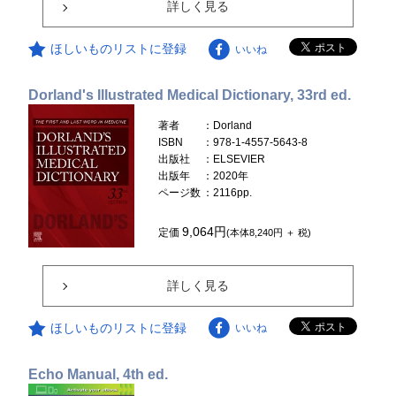
詳しく見る
ほしいものリストに登録
いいね
Dorland's Illustrated Medical Dictionary, 33rd ed.
著者
：Dorland
ISBN
：978-1-4557-5643-8
出版社
：ELSEVIER
出版年
：2020年
ページ数
：2116pp.
9,064円
定価
(本体8,240円 ＋ 税)
詳しく見る
ほしいものリストに登録
いいね
Echo Manual, 4th ed.