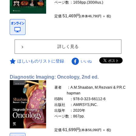
ページ数
：1658pp.(300illus.)
51,469円
定価
(本体46,790円 ＋ 税)
詳しく見る
ほしいものリストに登録
いいね
Diagnostic Imaging: Oncology, 2nd ed.
著者
：A.M.Shaaban, M.Rezvani & P.R.C
hapman
ISBN
：978-0-323-66112-6
出版社
：AMIRSYS,INC.
出版年
：2020年
ページ数
：867pp.
61,699円
定価
(本体56,090円 ＋ 税)