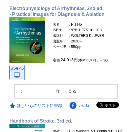
Electrophysiology of Arrhythmias, 2nd ed.
- Practical Images for Diagnosis & Ablation
著者
：R.T.Ho
ISBN
：978-1-975101-10-7
出版社
：WOLTERS KLUWER
出版年
：2020年
ページ数
：550pp.
24,013円
定価
(本体21,830円 ＋ 税)
詳しく見る
ほしいものリストに登録
いいね
Handbook of Stroke, 3rd ed.
著者
：D.O.Wiebers, V.L.Feigin & R.D.Br