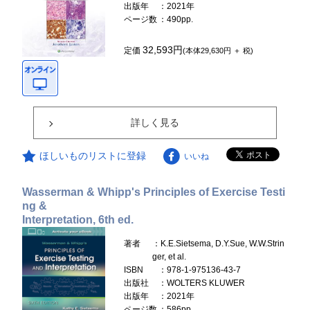
出版年
：2021年
ページ数
：490pp.
32,593円
定価
(本体29,630円 ＋ 税)
詳しく見る
ほしいものリストに登録
いいね
Wasserman & Whipp's Principles of Exercise Testi
ng &
Interpretation, 6th ed.
著者
：K.E.Sietsema, D.Y.Sue, W.W.Strin
ger, et al.
ISBN
：978-1-975136-43-7
出版社
：WOLTERS KLUWER
出版年
：2021年
ページ数
：586pp.