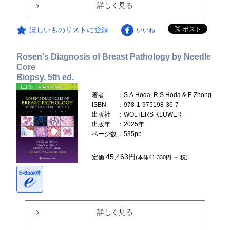
詳しく見る
ほしいものリストに登録
いいね
Rosen's Diagnosis of Breast Pathology by Needle
Core
Biopsy, 5th ed.
著者
：S.A.Hoda, R.S.Hoda & E.Zhong
ISBN
：978-1-975198-36-7
出版社
：WOLTERS KLUWER
出版年
：2025年
ページ数
：535pp.
45,463円
定価
(本体41,330円 ＋ 税)
詳しく見る