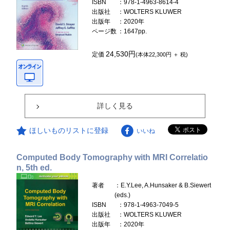
ISBN
：978-1-4963-8614-4
出版社
：WOLTERS KLUWER
出版年
：2020年
ページ数
：1647pp.
24,530円
定価
(本体22,300円 ＋ 税)
詳しく見る
ほしいものリストに登録
いいね
Computed Body Tomography with MRI Correlatio
n, 5th ed.
著者
：E.Y.Lee, A.Hunsaker & B.Siewert
(eds.)
ISBN
：978-1-4963-7049-5
出版社
：WOLTERS KLUWER
出版年
：2020年