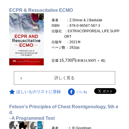
ECPR & Resuscitative ECMO
著者
：Z.Shinar & J.Badulak
ISBN
：978-0-96567-567-3
出版社
：EXTRACORPOREAL LIFE SUPP
ORT
出版年
：2021年
ページ数
：282pp.
15,730円
定価
(本体14,300円 ＋ 税)
詳しく見る
ほしいものリストに登録
いいね
Felson's Principles of Chest Roentgenology, 5th e
d.
- A Programmed Text
著者
：L.R.Goodman