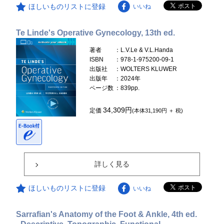
ほしいものリストに登録
いいね
Te Linde's Operative Gynecology, 13th ed.
著者
：L.V.Le & V.L.Handa
ISBN
：978-1-975200-09-1
出版社
：WOLTERS KLUWER
出版年
：2024年
ページ数
：839pp.
34,309円
定価
(本体31,190円 ＋ 税)
詳しく見る
ほしいものリストに登録
いいね
Sarrafian's Anatomy of the Foot & Ankle, 4th ed.