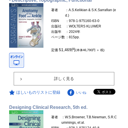
- Descriptive, Topographic, Functional
著者
：A.S.Kelikian & S.K.Sarrafian (e
d.)
ISBN
：978-1-975160-63-0
出版社
：WOLTERS KLUWER
出版年
：2024年
ページ数
：815pp.
51,469円
定価
(本体46,790円 ＋ 税)
詳しく見る
ほしいものリストに登録
いいね
Designing Clinical Research, 5th ed.
著者
：W.S.Browner, T.B.Newman, S.R.C
ummings, et al.