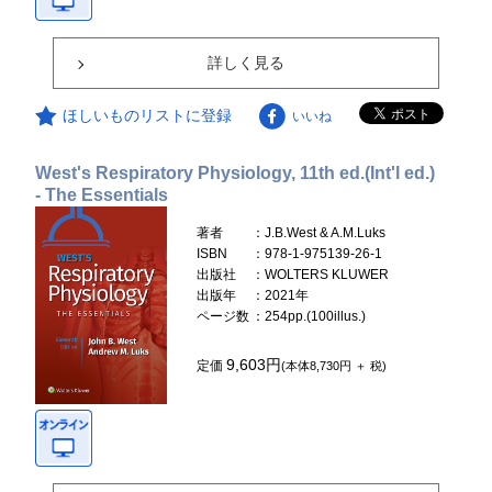
詳しく見る
ほしいものリストに登録
いいね
West's Respiratory Physiology, 11th ed.(Int'l ed.)
- The Essentials
著者
：J.B.West & A.M.Luks
ISBN
：978-1-975139-26-1
出版社
：WOLTERS KLUWER
出版年
：2021年
ページ数
：254pp.(100illus.)
9,603円
定価
(本体8,730円 ＋ 税)