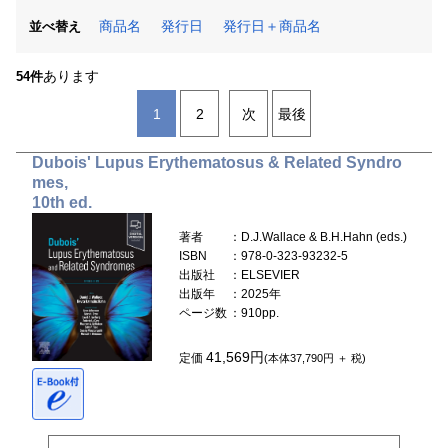
商品名
発行日
発行日＋商品名
並べ替え
あります
54件
1
2
次
最後
Dubois' Lupus Erythematosus & Related Syndro
mes,
10th ed.
著者
：D.J.Wallace & B.H.Hahn (eds.)
ISBN
：978-0-323-93232-5
出版社
：ELSEVIER
出版年
：2025年
ページ数
：910pp.
41,569円
定価
(本体37,790円 ＋ 税)