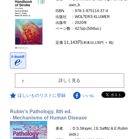
own,Jr.
ISBN
：978-1-975114-37-4
出版社
：WOLTERS KLUWER
出版年
：2020年
ページ数
：427pp.(50illus.)
11,143円
定価
(本体10,130円 ＋ 税)
詳しく見る
ほしいものリストに登録
いいね
Rubin's Pathology, 8th ed.
- Mechanisms of Human Disease
著者
：D.S.Strayer, J.E.Saffitz & E.Rubin
(eds.)