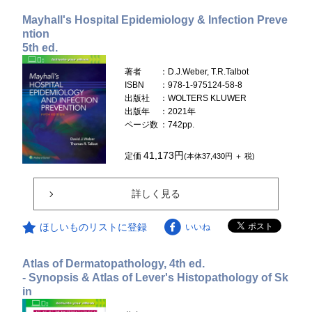
Mayhall's Hospital Epidemiology & Infection Preve
ntion
5th ed.
著者
：D.J.Weber, T.R.Talbot
ISBN
：978-1-975124-58-8
出版社
：WOLTERS KLUWER
出版年
：2021年
ページ数
：742pp.
41,173円
定価
(本体37,430円 ＋ 税)
詳しく見る
ほしいものリストに登録
いいね
Atlas of Dermatopathology, 4th ed.
- Synopsis & Atlas of Lever's Histopathology of Sk
in