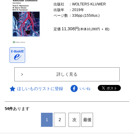
出版社
：WOLTERS KLUWER
出版年
：2019年
ページ数
：336pp.(155illus.)
11,308円
定価
(本体10,280円 ＋ 税)
詳しく見る
ほしいものリストに登録
いいね
あります
54件
1
2
次
最後