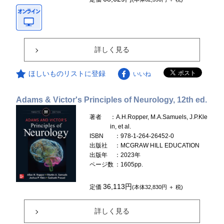
詳しく見る
ほしいものリストに登録
いいね
Adams & Victor's Principles of Neurology, 12th ed.
著者
：A.H.Ropper, M.A.Samuels, J.P.Kle
in, et al.
ISBN
：978-1-264-26452-0
出版社
：MCGRAW HILL EDUCATION
出版年
：2023年
ページ数
：1605pp.
36,113円
定価
(本体32,830円 ＋ 税)
詳しく見る