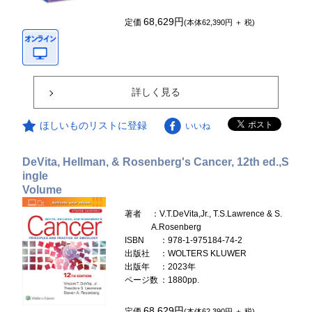
68,629円
定価
(本体62,390円 ＋ 税)
詳しく見る
ほしいものリストに登録
いいね
DeVita, Hellman, & Rosenberg's Cancer, 12th ed.,S
ingle
Volume
著者
：V.T.DeVita,Jr., T.S.Lawrence & S.
A.Rosenberg
ISBN
：978-1-975184-74-2
出版社
：WOLTERS KLUWER
出版年
：2023年
ページ数
：1880pp.
68,629円
定価
(本体62,390円 ＋ 税)