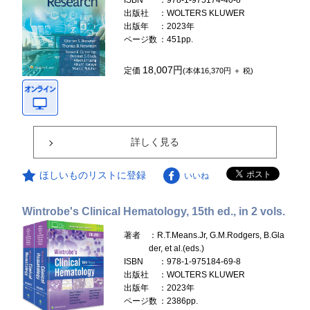
ISBN
：978-1-975174-40-8
出版社
：WOLTERS KLUWER
出版年
：2023年
ページ数
：451pp.
18,007円
定価
(本体16,370円 ＋ 税)
詳しく見る
ほしいものリストに登録
いいね
Wintrobe's Clinical Hematology, 15th ed., in 2 vols.
著者
：R.T.Means.Jr, G.M.Rodgers, B.Gla
der, et al.(eds.)
ISBN
：978-1-975184-69-8
出版社
：WOLTERS KLUWER
出版年
：2023年
ページ数
：2386pp.