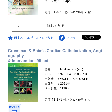
ページ数
：1094pp.
51,469円
定価
(本体46,790円 ＋ 税)
詳しく見る
ほしいものリストに登録
いいね
Grossman & Baim's Cardiac Catheterization, Angi
ography,
& Intervention, 9th ed.
著者
：M.Moscucci (ed.)
ISBN
：978-1-4963-8637-3
出版社
：WOLTERS KLUWER
出版年
：2021年
ページ数
：1196pp.
41,173円
定価
(本体37,430円 ＋ 税)