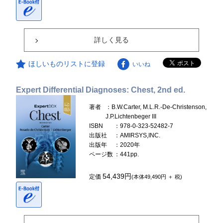
詳しく見る
ほしいものリストに登録
いいね
Expert Differential Diagnoses: Chest, 2nd ed.
著者
：B.W.Carter, M.L.R.-De-Christenson,
J.P.Lichtenbeger III
ISBN
：978-0-323-52482-7
出版社
：AMIRSYS,INC.
出版年
：2020年
ページ数
：441pp.
54,439円
定価
(本体49,490円 ＋ 税)