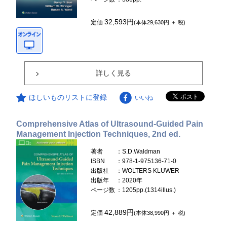
32,593円
定価
(本体29,630円 ＋ 税)
詳しく見る
ほしいものリストに登録
いいね
Comprehensive Atlas of Ultrasound-Guided Pain
Management Injection Techniques, 2nd ed.
著者
：S.D.Waldman
ISBN
：978-1-975136-71-0
出版社
：WOLTERS KLUWER
出版年
：2020年
ページ数
：1205pp.(1314illus.)
42,889円
定価
(本体38,990円 ＋ 税)