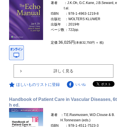
著者
：J.K.Oh, G.C.Kane, J.B.Seward, e
t al.
ISBN
：978-1-4963-1219-8
出版社
：WOLTERS KLUWER
出版年
：2019年
ページ数
：722pp.
36,025円
定価
(本体32,750円 ＋ 税)
詳しく見る
ほしいものリストに登録
いいね
Handbook of Patient Care in Vascular Diseases, 6t
h ed.
著者
：T.E.Rasmussen, W.D.Clouse & B.
H.Tonnessen (eds.)
ISBN
：978-1-4511-7523-3