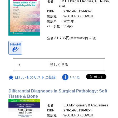
著者
：D.E.Elder, R.Elenitsas, A.L.Rubin,
et al.
ISBN
：978-1-975124-63-2
出版社
：WOLTERS KLUWER
出版年
：2021年
ページ数
：554pp.
31,735円
定価
(本体28,850円 ＋ 税)
詳しく見る
ほしいものリストに登録
いいね
Differential Diagnoses in Surgical Pathology: Soft
Tissue & Bone
著者
：E.A.Montgomery & A.W.Jamess
ISBN
：978-1-975136-02-4
出版社
：WOLTERS KLUWER