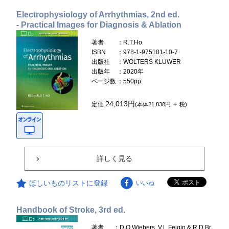
Electrophysiology of Arrhythmias, 2nd ed.
- Practical Images for Diagnosis & Ablation
著者
：R.T.Ho
ISBN
：978-1-975101-10-7
出版社
：WOLTERS KLUWER
出版年
：2020年
ページ数
：550pp.
24,013円
定価
(本体21,830円 ＋ 税)
詳しく見る
ほしいものリストに登録
いいね
Handbook of Stroke, 3rd ed.
著者
：D.O.Wiebers, V.L.Feigin & R.D.Br