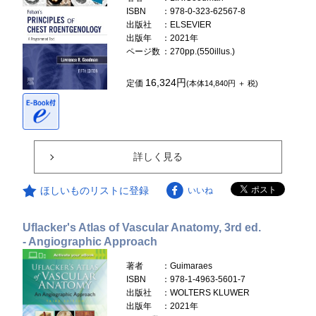
ISBN
：978-0-323-62567-8
出版社
：ELSEVIER
出版年
：2021年
ページ数
：270pp.(550illus.)
16,324円
定価
(本体14,840円 ＋ 税)
詳しく見る
ほしいものリストに登録
いいね
Uflacker's Atlas of Vascular Anatomy, 3rd ed.
- Angiographic Approach
著者
：Guimaraes
ISBN
：978-1-4963-5601-7
出版社
：WOLTERS KLUWER
出版年
：2021年