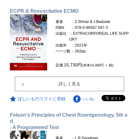
ECPR & Resuscitative ECMO
著者
：Z.Shinar & J.Badulak
ISBN
：978-0-96567-567-3
出版社
：EXTRACORPOREAL LIFE SUPP
ORT
出版年
：2021年
ページ数
：282pp.
15,730円
定価
(本体14,300円 ＋ 税)
詳しく見る
ほしいものリストに登録
いいね
Felson's Principles of Chest Roentgenology, 5th e
d.
- A Programmed Text
著者
：L.R.Goodman