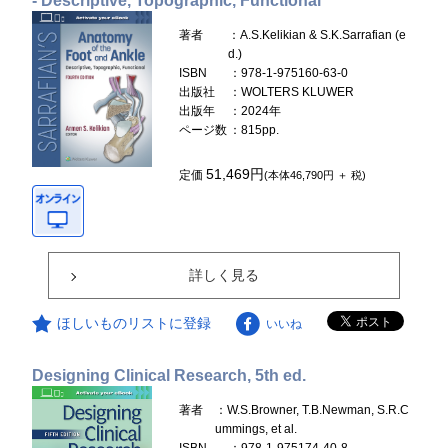
- Descriptive, Topographic, Functional
著者
：A.S.Kelikian & S.K.Sarrafian (e
d.)
ISBN
：978-1-975160-63-0
出版社
：WOLTERS KLUWER
出版年
：2024年
ページ数
：815pp.
51,469円
定価
(本体46,790円 ＋ 税)
詳しく見る
ほしいものリストに登録
いいね
Designing Clinical Research, 5th ed.
著者
：W.S.Browner, T.B.Newman, S.R.C
ummings, et al.