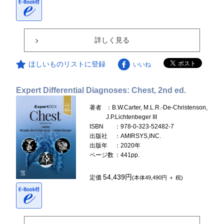
詳しく見る
ほしいものリストに登録
いいね
Expert Differential Diagnoses: Chest, 2nd ed.
著者
：B.W.Carter, M.L.R.-De-Christenson,
J.P.Lichtenbeger III
ISBN
：978-0-323-52482-7
出版社
：AMIRSYS,INC.
出版年
：2020年
ページ数
：441pp.
54,439円
定価
(本体49,490円 ＋ 税)