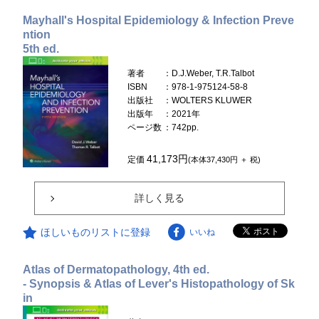
Mayhall's Hospital Epidemiology & Infection Preve
ntion
5th ed.
著者
：D.J.Weber, T.R.Talbot
ISBN
：978-1-975124-58-8
出版社
：WOLTERS KLUWER
出版年
：2021年
ページ数
：742pp.
41,173円
定価
(本体37,430円 ＋ 税)
詳しく見る
ほしいものリストに登録
いいね
Atlas of Dermatopathology, 4th ed.
- Synopsis & Atlas of Lever's Histopathology of Sk
in