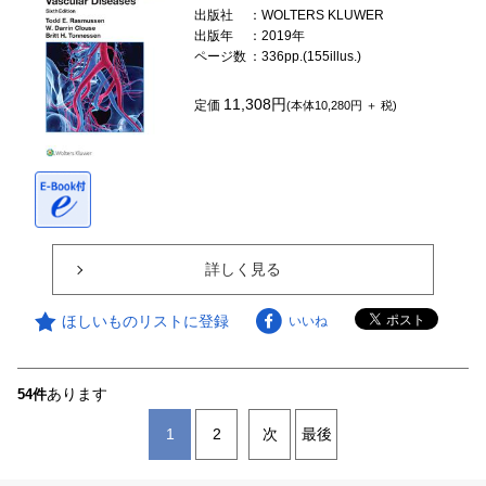
出版社
：WOLTERS KLUWER
出版年
：2019年
ページ数
：336pp.(155illus.)
11,308円
定価
(本体10,280円 ＋ 税)
詳しく見る
ほしいものリストに登録
いいね
あります
54件
1
2
次
最後