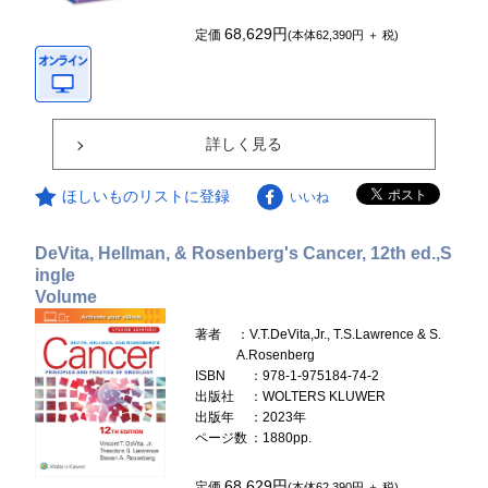
68,629円
定価
(本体62,390円 ＋ 税)
詳しく見る
ほしいものリストに登録
いいね
DeVita, Hellman, & Rosenberg's Cancer, 12th ed.,S
ingle
Volume
著者
：V.T.DeVita,Jr., T.S.Lawrence & S.
A.Rosenberg
ISBN
：978-1-975184-74-2
出版社
：WOLTERS KLUWER
出版年
：2023年
ページ数
：1880pp.
68,629円
定価
(本体62,390円 ＋ 税)