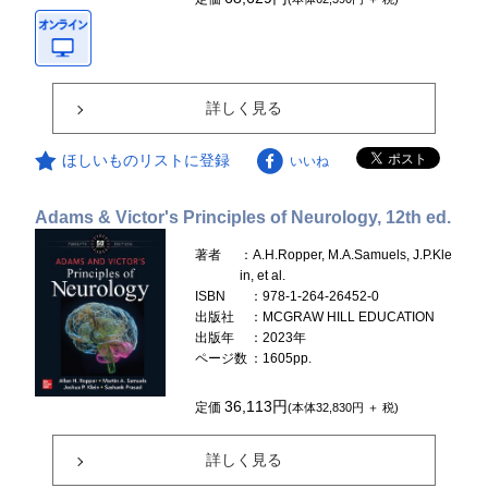
詳しく見る
ほしいものリストに登録
いいね
Adams & Victor's Principles of Neurology, 12th ed.
著者
：A.H.Ropper, M.A.Samuels, J.P.Kle
in, et al.
ISBN
：978-1-264-26452-0
出版社
：MCGRAW HILL EDUCATION
出版年
：2023年
ページ数
：1605pp.
36,113円
定価
(本体32,830円 ＋ 税)
詳しく見る