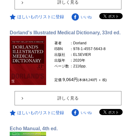
詳しく見る
ほしいものリストに登録
いいね
Dorland's Illustrated Medical Dictionary, 33rd ed.
著者
：Dorland
ISBN
：978-1-4557-5643-8
出版社
：ELSEVIER
出版年
：2020年
ページ数
：2116pp.
9,064円
定価
(本体8,240円 ＋ 税)
詳しく見る
ほしいものリストに登録
いいね
Echo Manual, 4th ed.