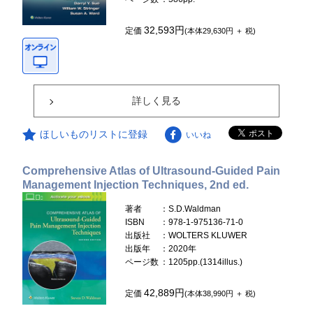
32,593円
定価
(本体29,630円 ＋ 税)
詳しく見る
ほしいものリストに登録
いいね
Comprehensive Atlas of Ultrasound-Guided Pain
Management Injection Techniques, 2nd ed.
著者
：S.D.Waldman
ISBN
：978-1-975136-71-0
出版社
：WOLTERS KLUWER
出版年
：2020年
ページ数
：1205pp.(1314illus.)
42,889円
定価
(本体38,990円 ＋ 税)