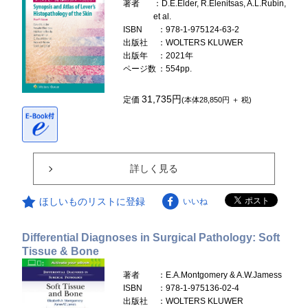
著者
：D.E.Elder, R.Elenitsas, A.L.Rubin,
et al.
ISBN
：978-1-975124-63-2
出版社
：WOLTERS KLUWER
出版年
：2021年
ページ数
：554pp.
31,735円
定価
(本体28,850円 ＋ 税)
詳しく見る
ほしいものリストに登録
いいね
Differential Diagnoses in Surgical Pathology: Soft
Tissue & Bone
著者
：E.A.Montgomery & A.W.Jamess
ISBN
：978-1-975136-02-4
出版社
：WOLTERS KLUWER