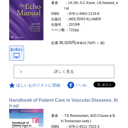
著者
：J.K.Oh, G.C.Kane, J.B.Seward, e
t al.
ISBN
：978-1-4963-1219-8
出版社
：WOLTERS KLUWER
出版年
：2019年
ページ数
：722pp.
36,025円
定価
(本体32,750円 ＋ 税)
詳しく見る
ほしいものリストに登録
いいね
Handbook of Patient Care in Vascular Diseases, 6t
h ed.
著者
：T.E.Rasmussen, W.D.Clouse & B.
H.Tonnessen (eds.)
ISBN
：978-1-4511-7523-3