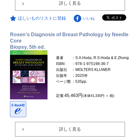
詳しく見る
ほしいものリストに登録
いいね
Rosen's Diagnosis of Breast Pathology by Needle
Core
Biopsy, 5th ed.
著者
：S.A.Hoda, R.S.Hoda & E.Zhong
ISBN
：978-1-975198-36-7
出版社
：WOLTERS KLUWER
出版年
：2025年
ページ数
：535pp.
45,463円
定価
(本体41,330円 ＋ 税)
詳しく見る