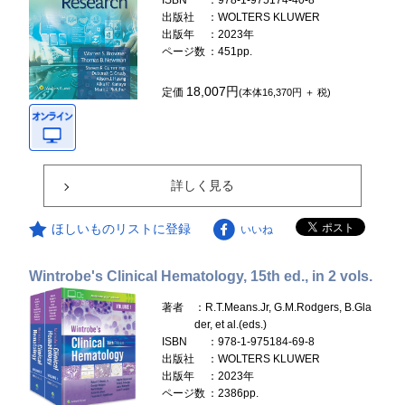
ISBN
：978-1-975174-40-8
出版社
：WOLTERS KLUWER
出版年
：2023年
ページ数
：451pp.
18,007円
定価
(本体16,370円 ＋ 税)
詳しく見る
ほしいものリストに登録
いいね
Wintrobe's Clinical Hematology, 15th ed., in 2 vols.
著者
：R.T.Means.Jr, G.M.Rodgers, B.Gla
der, et al.(eds.)
ISBN
：978-1-975184-69-8
出版社
：WOLTERS KLUWER
出版年
：2023年
ページ数
：2386pp.