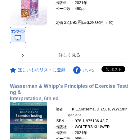
出版年
：2021年
ページ数
：490pp.
32,593円
定価
(本体29,630円 ＋ 税)
詳しく見る
ほしいものリストに登録
いいね
Wasserman & Whipp's Principles of Exercise Testi
ng &
Interpretation, 6th ed.
著者
：K.E.Sietsema, D.Y.Sue, W.W.Strin
ger, et al.
ISBN
：978-1-975136-43-7
出版社
：WOLTERS KLUWER
出版年
：2021年
ページ数
：586pp.