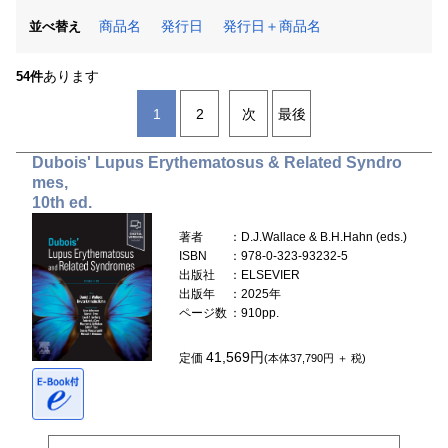
商品名
発行日
発行日＋商品名
並べ替え
あります
54件
1
2
次
最後
Dubois' Lupus Erythematosus & Related Syndro
mes,
10th ed.
著者
：D.J.Wallace & B.H.Hahn (eds.)
ISBN
：978-0-323-93232-5
出版社
：ELSEVIER
出版年
：2025年
ページ数
：910pp.
41,569円
定価
(本体37,790円 ＋ 税)