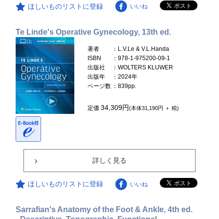
ほしいものリストに登録
いいね
Te Linde's Operative Gynecology, 13th ed.
著者
：L.V.Le & V.L.Handa
ISBN
：978-1-975200-09-1
出版社
：WOLTERS KLUWER
出版年
：2024年
ページ数
：839pp.
34,309円
定価
(本体31,190円 ＋ 税)
詳しく見る
ほしいものリストに登録
いいね
Sarrafian's Anatomy of the Foot & Ankle, 4th ed.