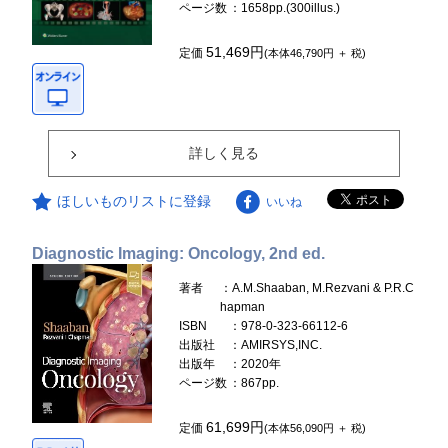
ページ数
：1658pp.(300illus.)
51,469円
定価
(本体46,790円 ＋ 税)
詳しく見る
ほしいものリストに登録
いいね
Diagnostic Imaging: Oncology, 2nd ed.
著者
：A.M.Shaaban, M.Rezvani & P.R.C
hapman
ISBN
：978-0-323-66112-6
出版社
：AMIRSYS,INC.
出版年
：2020年
ページ数
：867pp.
61,699円
定価
(本体56,090円 ＋ 税)