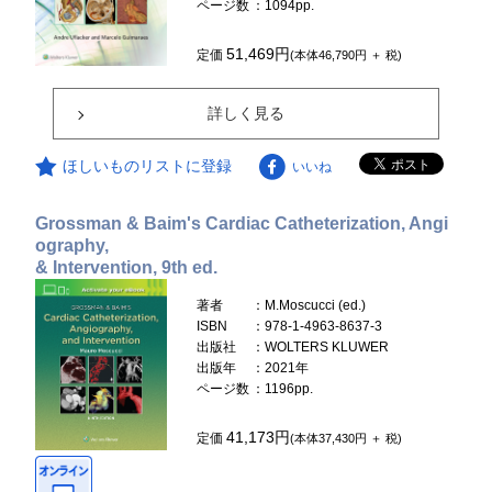
ページ数
：1094pp.
51,469円
定価
(本体46,790円 ＋ 税)
詳しく見る
ほしいものリストに登録
いいね
Grossman & Baim's Cardiac Catheterization, Angi
ography,
& Intervention, 9th ed.
著者
：M.Moscucci (ed.)
ISBN
：978-1-4963-8637-3
出版社
：WOLTERS KLUWER
出版年
：2021年
ページ数
：1196pp.
41,173円
定価
(本体37,430円 ＋ 税)