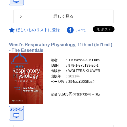
詳しく見る
ほしいものリストに登録
いいね
West's Respiratory Physiology, 11th ed.(Int'l ed.)
- The Essentials
著者
：J.B.West & A.M.Luks
ISBN
：978-1-975139-26-1
出版社
：WOLTERS KLUWER
出版年
：2021年
ページ数
：254pp.(100illus.)
9,603円
定価
(本体8,730円 ＋ 税)