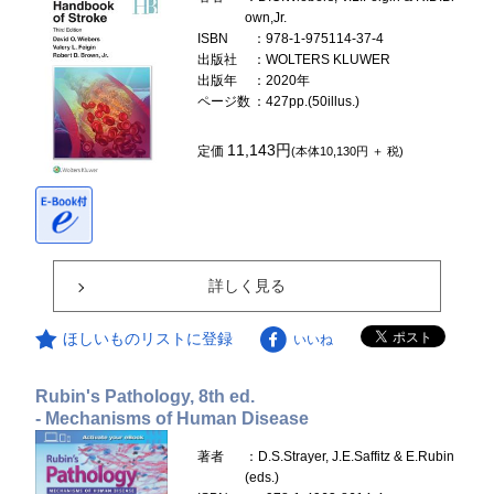
own,Jr.
ISBN
：978-1-975114-37-4
出版社
：WOLTERS KLUWER
出版年
：2020年
ページ数
：427pp.(50illus.)
11,143円
定価
(本体10,130円 ＋ 税)
詳しく見る
ほしいものリストに登録
いいね
Rubin's Pathology, 8th ed.
- Mechanisms of Human Disease
著者
：D.S.Strayer, J.E.Saffitz & E.Rubin
(eds.)