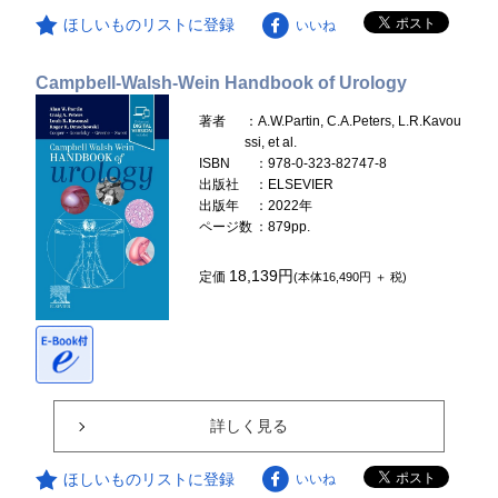
ほしいものリストに登録
いいね
Campbell-Walsh-Wein Handbook of Urology
著者
：A.W.Partin, C.A.Peters, L.R.Kavou
ssi, et al.
ISBN
：978-0-323-82747-8
出版社
：ELSEVIER
出版年
：2022年
ページ数
：879pp.
18,139円
定価
(本体16,490円 ＋ 税)
詳しく見る
ほしいものリストに登録
いいね