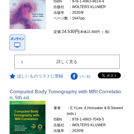
ISBN
：978-1-4963-8614-4
出版社
：WOLTERS KLUWER
出版年
：2020年
ページ数
：1647pp.
24,530円
定価
(本体22,300円 ＋ 税)
詳しく見る
ほしいものリストに登録
いいね
Computed Body Tomography with MRI Correlatio
n, 5th ed.
著者
：E.Y.Lee, A.Hunsaker & B.Siewert
(eds.)
ISBN
：978-1-4963-7049-5
出版社
：WOLTERS KLUWER
出版年
：2020年