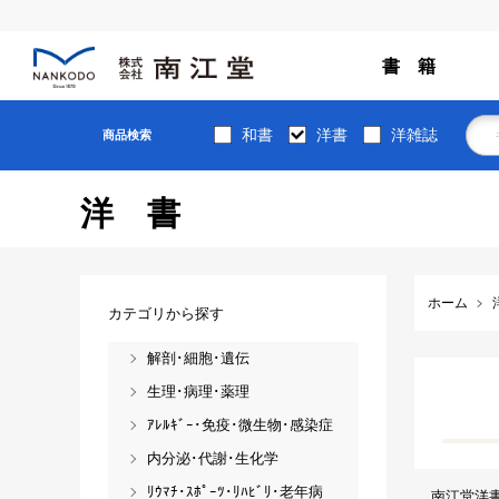
書 籍
和書
洋書
洋雑誌
商品検索
洋書
ホーム
カテゴリから探す
解剖･細胞･遺伝
生理･病理･薬理
ｱﾚﾙｷﾞｰ･免疫･微生物･感染症
内分泌･代謝･生化学
ﾘｳﾏﾁ･ｽﾎﾟｰﾂ･ﾘﾊﾋﾞﾘ･老年病
南江堂洋