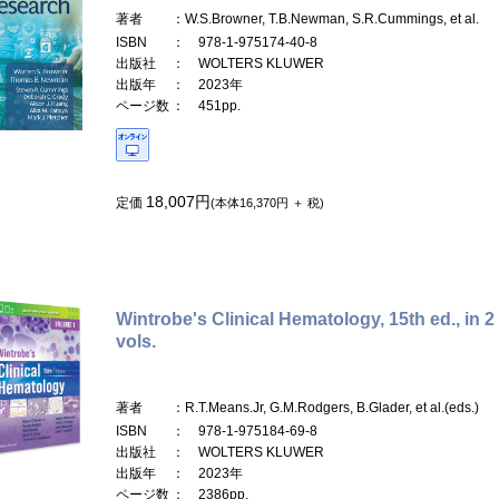
著者
：W.S.Browner, T.B.Newman, S.R.Cummings, et al.
ISBN
： 978-1-975174-40-8
出版社
： WOLTERS KLUWER
出版年
： 2023年
ページ数
： 451pp.
18,007円
定価
(本体16,370円 ＋ 税)
Wintrobe's Clinical Hematology, 15th ed., in 2
vols.
著者
：R.T.Means.Jr, G.M.Rodgers, B.Glader, et al.(eds.)
ISBN
： 978-1-975184-69-8
出版社
： WOLTERS KLUWER
出版年
： 2023年
ページ数
： 2386pp.