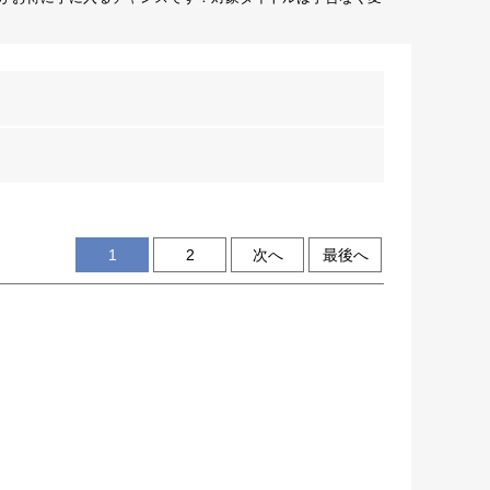
1
2
次へ
最後へ