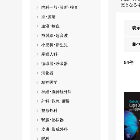
更となる
内科一般･診断･検査
癌･腫瘍
血液･輸血
表
放射線･超音波
並
小児科･新生児
産婦人科
54
件
循環器･呼吸器
消化器
精神医学
神経･脳神経外科
外科･救急･麻酔
整形外科
腎臓･泌尿器
皮膚･形成外科
眼科