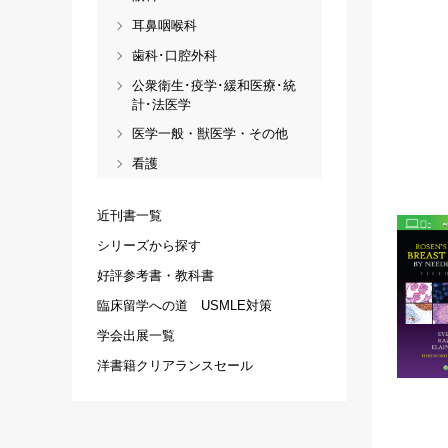
耳鼻咽喉科
歯科･口腔外科
公衆衛生･疫学･緩和医療･統
計･法医学
医学一般・獣医学・その他
看護
近刊書一覧
シリーズから探す
好評参考書・教科書
臨床留学への道 USMLE対策
学会出展一覧
洋書籍クリアランスセール