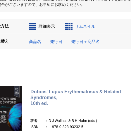
場合がございますので、お早めにお求めください。
示方法
詳細表示
サムネイル
べ替え
商品名
発行日
発行日＋商品名
Dubois' Lupus Erythematosus & Related
Syndromes,
10th ed.
著者
：D.J.Wallace & B.H.Hahn (eds.)
ISBN
： 978-0-323-93232-5