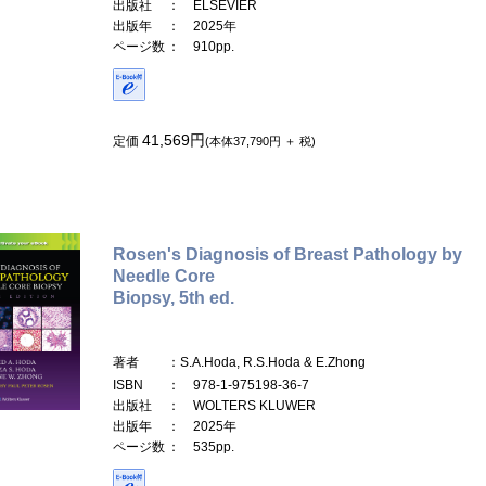
出版社
： ELSEVIER
出版年
： 2025年
ページ数
： 910pp.
41,569円
定価
(本体37,790円 ＋ 税)
Rosen's Diagnosis of Breast Pathology by
Needle Core
Biopsy, 5th ed.
著者
：S.A.Hoda, R.S.Hoda & E.Zhong
ISBN
： 978-1-975198-36-7
出版社
： WOLTERS KLUWER
出版年
： 2025年
ページ数
： 535pp.