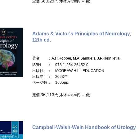
68,629円
定価
(本体62,390円 ＋ 税)
Adams & Victor's Principles of Neurology,
12th ed.
著者
：A.H.Ropper, M.A.Samuels, J.P.Klein, et al.
ISBN
： 978-1-264-26452-0
出版社
： MCGRAW HILL EDUCATION
出版年
： 2023年
ページ数
： 1605pp.
36,113円
定価
(本体32,830円 ＋ 税)
Campbell-Walsh-Wein Handbook of Urology