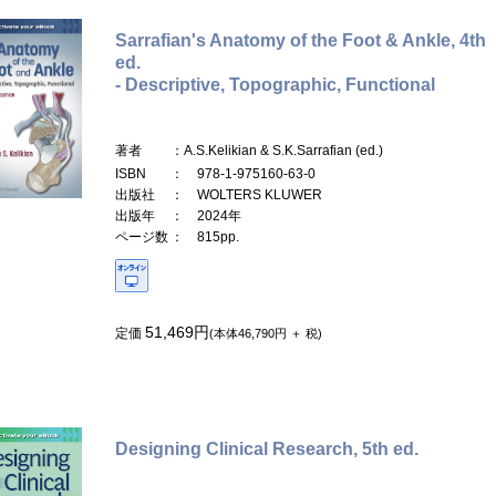
Sarrafian's Anatomy of the Foot & Ankle, 4th
ed.
- Descriptive, Topographic, Functional
著者
：A.S.Kelikian & S.K.Sarrafian (ed.)
ISBN
： 978-1-975160-63-0
出版社
： WOLTERS KLUWER
出版年
： 2024年
ページ数
： 815pp.
51,469円
定価
(本体46,790円 ＋ 税)
Designing Clinical Research, 5th ed.