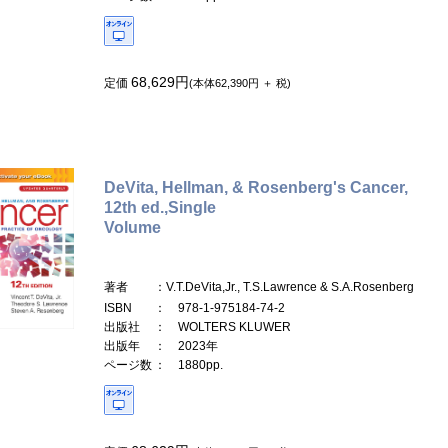
68,629円
定価
(本体62,390円 ＋ 税)
DeVita, Hellman, & Rosenberg's Cancer,
12th ed.,Single
Volume
著者
：V.T.DeVita,Jr., T.S.Lawrence & S.A.Rosenberg
ISBN
： 978-1-975184-74-2
出版社
： WOLTERS KLUWER
出版年
： 2023年
ページ数
： 1880pp.