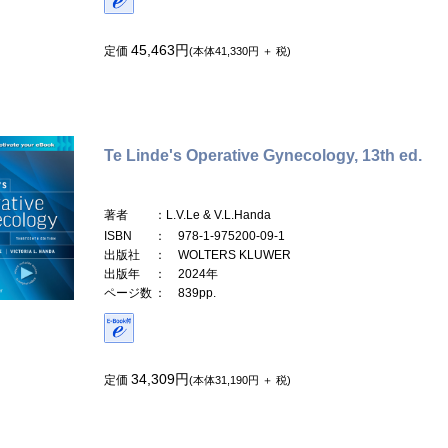
45,463円
定価
(本体41,330円 ＋ 税)
Te Linde's Operative Gynecology, 13th ed.
著者
：L.V.Le & V.L.Handa
ISBN
： 978-1-975200-09-1
出版社
： WOLTERS KLUWER
出版年
： 2024年
ページ数
： 839pp.
34,309円
定価
(本体31,190円 ＋ 税)