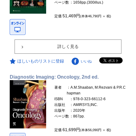
ページ数
：1658pp.(300illus.)
51,469円
定価
(本体46,790円 ＋ 税)
詳しく見る
ほしいものリストに登録
いいね
Diagnostic Imaging: Oncology, 2nd ed.
著者
：A.M.Shaaban, M.Rezvani & P.R.C
hapman
ISBN
：978-0-323-66112-6
出版社
：AMIRSYS,INC.
出版年
：2020年
ページ数
：867pp.
61,699円
定価
(本体56,090円 ＋ 税)