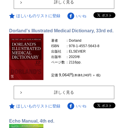
詳しく見る
ほしいものリストに登録
いいね
Dorland's Illustrated Medical Dictionary, 33rd ed.
著者
：Dorland
ISBN
：978-1-4557-5643-8
出版社
：ELSEVIER
出版年
：2020年
ページ数
：2116pp.
9,064円
定価
(本体8,240円 ＋ 税)
詳しく見る
ほしいものリストに登録
いいね
Echo Manual, 4th ed.