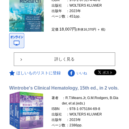
ISBN
：978-1-975174-40-8
出版社
：WOLTERS KLUWER
出版年
：2023年
ページ数
：451pp.
18,007円
定価
(本体16,370円 ＋ 税)
詳しく見る
ほしいものリストに登録
いいね
Wintrobe's Clinical Hematology, 15th ed., in 2 vols.
著者
：R.T.Means.Jr, G.M.Rodgers, B.Gla
der, et al.(eds.)
ISBN
：978-1-975184-69-8
出版社
：WOLTERS KLUWER
出版年
：2023年
ページ数
：2386pp.