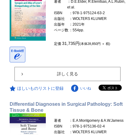
著者
：D.E.Elder, R.Elenitsas, A.L.Rubin,
et al.
ISBN
：978-1-975124-63-2
出版社
：WOLTERS KLUWER
出版年
：2021年
ページ数
：554pp.
31,735円
定価
(本体28,850円 ＋ 税)
詳しく見る
ほしいものリストに登録
いいね
Differential Diagnoses in Surgical Pathology: Soft
Tissue & Bone
著者
：E.A.Montgomery & A.W.Jamess
ISBN
：978-1-975136-02-4
出版社
：WOLTERS KLUWER