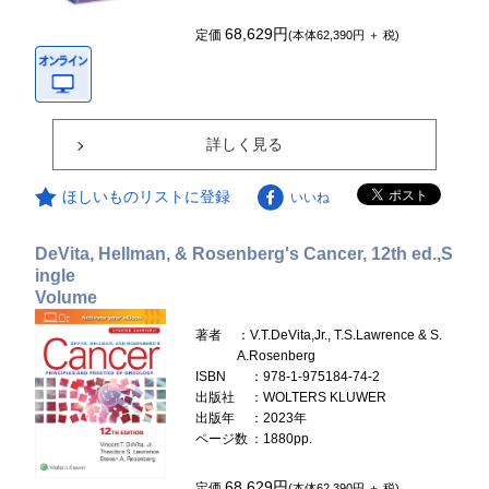
68,629円
定価
(本体62,390円 ＋ 税)
詳しく見る
ほしいものリストに登録
いいね
DeVita, Hellman, & Rosenberg's Cancer, 12th ed.,S
ingle
Volume
著者
：V.T.DeVita,Jr., T.S.Lawrence & S.
A.Rosenberg
ISBN
：978-1-975184-74-2
出版社
：WOLTERS KLUWER
出版年
：2023年
ページ数
：1880pp.
68,629円
定価
(本体62,390円 ＋ 税)