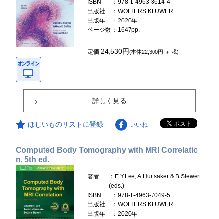
ISBN
：978-1-4963-8614-4
出版社
：WOLTERS KLUWER
出版年
：2020年
ページ数
：1647pp.
24,530円
定価
(本体22,300円 ＋ 税)
詳しく見る
ほしいものリストに登録
いいね
Computed Body Tomography with MRI Correlatio
n, 5th ed.
著者
：E.Y.Lee, A.Hunsaker & B.Siewert
(eds.)
ISBN
：978-1-4963-7049-5
出版社
：WOLTERS KLUWER
出版年
：2020年