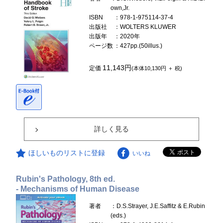
own,Jr.
ISBN
：978-1-975114-37-4
出版社
：WOLTERS KLUWER
出版年
：2020年
ページ数
：427pp.(50illus.)
11,143円
定価
(本体10,130円 ＋ 税)
詳しく見る
ほしいものリストに登録
いいね
Rubin's Pathology, 8th ed.
- Mechanisms of Human Disease
著者
：D.S.Strayer, J.E.Saffitz & E.Rubin
(eds.)