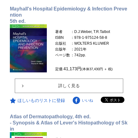
Mayhall's Hospital Epidemiology & Infection Preve
ntion
5th ed.
著者
：D.J.Weber, T.R.Talbot
ISBN
：978-1-975124-58-8
出版社
：WOLTERS KLUWER
出版年
：2021年
ページ数
：742pp.
41,173円
定価
(本体37,430円 ＋ 税)
詳しく見る
ほしいものリストに登録
いいね
Atlas of Dermatopathology, 4th ed.
- Synopsis & Atlas of Lever's Histopathology of Sk
in