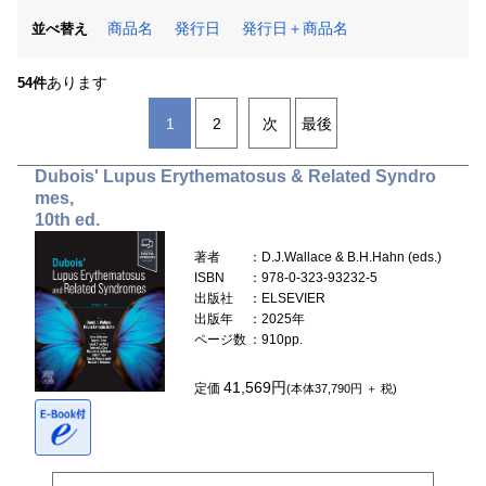
商品名
発行日
発行日＋商品名
並べ替え
あります
54件
1
2
次
最後
Dubois' Lupus Erythematosus & Related Syndro
mes,
10th ed.
著者
：D.J.Wallace & B.H.Hahn (eds.)
ISBN
：978-0-323-93232-5
出版社
：ELSEVIER
出版年
：2025年
ページ数
：910pp.
41,569円
定価
(本体37,790円 ＋ 税)