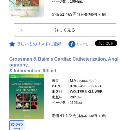
ページ数
：1094pp.
51,469円
定価
(本体46,790円 ＋ 税)
詳しく見る
ほしいものリストに登録
いいね
Grossman & Baim's Cardiac Catheterization, Angi
ography,
& Intervention, 9th ed.
著者
：M.Moscucci (ed.)
ISBN
：978-1-4963-8637-3
出版社
：WOLTERS KLUWER
出版年
：2021年
ページ数
：1196pp.
41,173円
定価
(本体37,430円 ＋ 税)