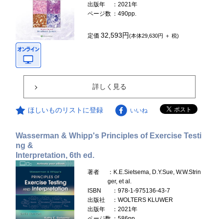
出版年
：2021年
ページ数
：490pp.
32,593円
定価
(本体29,630円 ＋ 税)
詳しく見る
ほしいものリストに登録
いいね
Wasserman & Whipp's Principles of Exercise Testi
ng &
Interpretation, 6th ed.
著者
：K.E.Sietsema, D.Y.Sue, W.W.Strin
ger, et al.
ISBN
：978-1-975136-43-7
出版社
：WOLTERS KLUWER
出版年
：2021年
ページ数
：586pp.