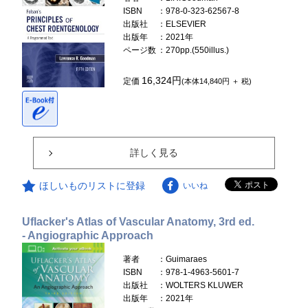
ISBN
：978-0-323-62567-8
出版社
：ELSEVIER
出版年
：2021年
ページ数
：270pp.(550illus.)
16,324円
定価
(本体14,840円 ＋ 税)
詳しく見る
ほしいものリストに登録
いいね
Uflacker's Atlas of Vascular Anatomy, 3rd ed.
- Angiographic Approach
著者
：Guimaraes
ISBN
：978-1-4963-5601-7
出版社
：WOLTERS KLUWER
出版年
：2021年