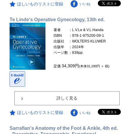
ほしいものリストに登録
いいね
Te Linde's Operative Gynecology, 13th ed.
著者
：L.V.Le & V.L.Handa
ISBN
：978-1-975200-09-1
出版社
：WOLTERS KLUWER
出版年
：2024年
ページ数
：839pp.
34,309円
定価
(本体31,190円 ＋ 税)
詳しく見る
ほしいものリストに登録
いいね
Sarrafian's Anatomy of the Foot & Ankle, 4th ed.