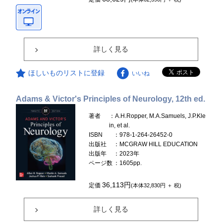
詳しく見る
ほしいものリストに登録
いいね
Adams & Victor's Principles of Neurology, 12th ed.
著者
：A.H.Ropper, M.A.Samuels, J.P.Kle
in, et al.
ISBN
：978-1-264-26452-0
出版社
：MCGRAW HILL EDUCATION
出版年
：2023年
ページ数
：1605pp.
36,113円
定価
(本体32,830円 ＋ 税)
詳しく見る