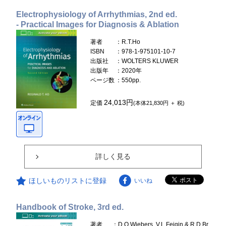
Electrophysiology of Arrhythmias, 2nd ed.
- Practical Images for Diagnosis & Ablation
著者
：R.T.Ho
ISBN
：978-1-975101-10-7
出版社
：WOLTERS KLUWER
出版年
：2020年
ページ数
：550pp.
24,013円
定価
(本体21,830円 ＋ 税)
詳しく見る
ほしいものリストに登録
いいね
Handbook of Stroke, 3rd ed.
著者
：D.O.Wiebers, V.L.Feigin & R.D.Br