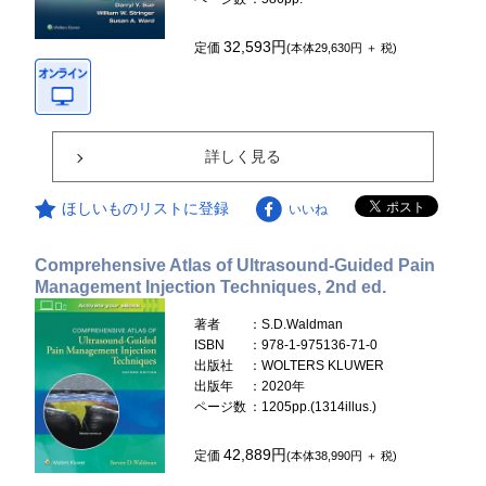
32,593円
定価
(本体29,630円 ＋ 税)
詳しく見る
ほしいものリストに登録
いいね
Comprehensive Atlas of Ultrasound-Guided Pain
Management Injection Techniques, 2nd ed.
著者
：S.D.Waldman
ISBN
：978-1-975136-71-0
出版社
：WOLTERS KLUWER
出版年
：2020年
ページ数
：1205pp.(1314illus.)
42,889円
定価
(本体38,990円 ＋ 税)