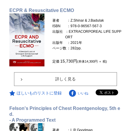
ECPR & Resuscitative ECMO
著者
：Z.Shinar & J.Badulak
ISBN
：978-0-96567-567-3
出版社
：EXTRACORPOREAL LIFE SUPP
ORT
出版年
：2021年
ページ数
：282pp.
15,730円
定価
(本体14,300円 ＋ 税)
詳しく見る
ほしいものリストに登録
いいね
Felson's Principles of Chest Roentgenology, 5th e
d.
- A Programmed Text
著者
：L.R.Goodman