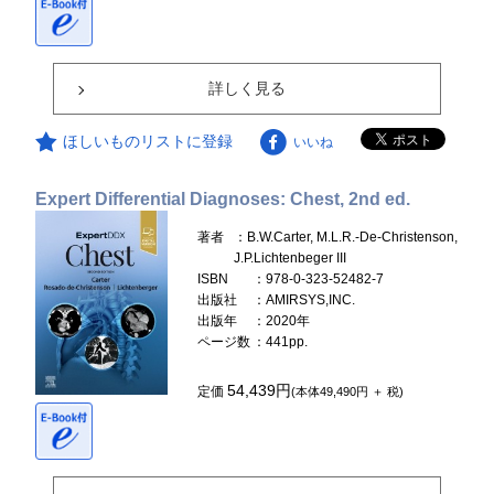
詳しく見る
ほしいものリストに登録
いいね
Expert Differential Diagnoses: Chest, 2nd ed.
著者
：B.W.Carter, M.L.R.-De-Christenson,
J.P.Lichtenbeger III
ISBN
：978-0-323-52482-7
出版社
：AMIRSYS,INC.
出版年
：2020年
ページ数
：441pp.
54,439円
定価
(本体49,490円 ＋ 税)