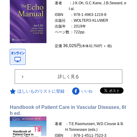
著者
：J.K.Oh, G.C.Kane, J.B.Seward, e
t al.
ISBN
：978-1-4963-1219-8
出版社
：WOLTERS KLUWER
出版年
：2019年
ページ数
：722pp.
36,025円
定価
(本体32,750円 ＋ 税)
詳しく見る
ほしいものリストに登録
いいね
Handbook of Patient Care in Vascular Diseases, 6t
h ed.
著者
：T.E.Rasmussen, W.D.Clouse & B.
H.Tonnessen (eds.)
ISBN
：978-1-4511-7523-3