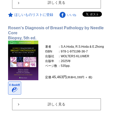
詳しく見る
ほしいものリストに登録
いいね
Rosen's Diagnosis of Breast Pathology by Needle
Core
Biopsy, 5th ed.
著者
：S.A.Hoda, R.S.Hoda & E.Zhong
ISBN
：978-1-975198-36-7
出版社
：WOLTERS KLUWER
出版年
：2025年
ページ数
：535pp.
45,463円
定価
(本体41,330円 ＋ 税)
詳しく見る