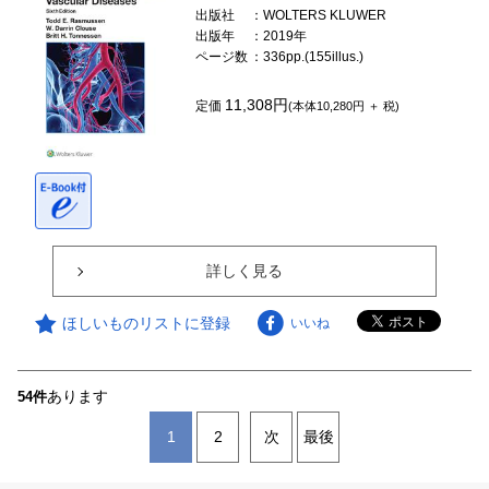
出版社
：WOLTERS KLUWER
出版年
：2019年
ページ数
：336pp.(155illus.)
11,308円
定価
(本体10,280円 ＋ 税)
詳しく見る
ほしいものリストに登録
いいね
あります
54件
1
2
次
最後