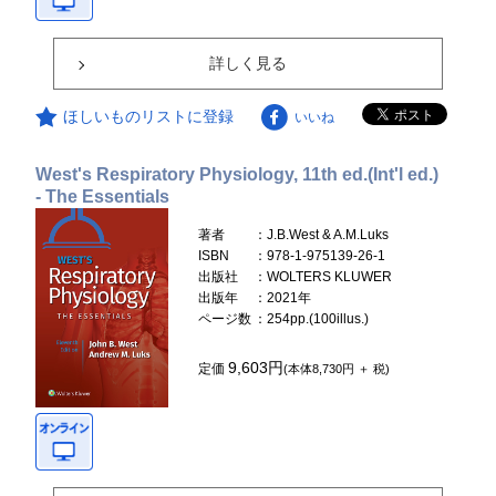
詳しく見る
ほしいものリストに登録
いいね
West's Respiratory Physiology, 11th ed.(Int'l ed.)
- The Essentials
著者
：J.B.West & A.M.Luks
ISBN
：978-1-975139-26-1
出版社
：WOLTERS KLUWER
出版年
：2021年
ページ数
：254pp.(100illus.)
9,603円
定価
(本体8,730円 ＋ 税)