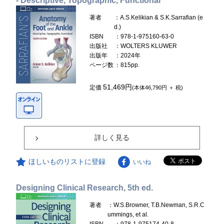
- Descriptive, Topographic, Functional
著者
：A.S.Kelikian & S.K.Sarrafian (e
d.)
ISBN
：978-1-975160-63-0
出版社
：WOLTERS KLUWER
出版年
：2024年
ページ数
：815pp.
51,469円
定価
(本体46,790円 ＋ 税)
詳しく見る
ほしいものリストに登録
いいね
Designing Clinical Research, 5th ed.
著者
：W.S.Browner, T.B.Newman, S.R.C
ummings, et al.