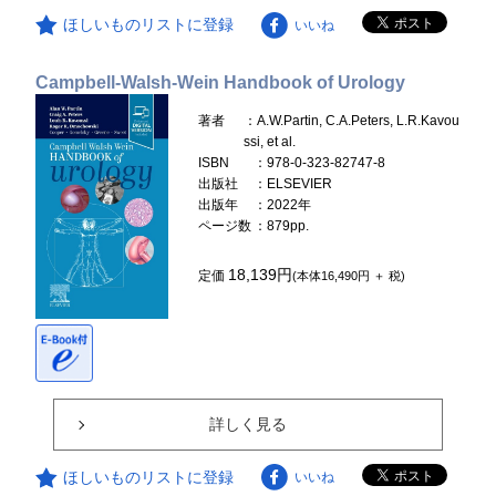
ほしいものリストに登録
いいね
Campbell-Walsh-Wein Handbook of Urology
著者
：A.W.Partin, C.A.Peters, L.R.Kavou
ssi, et al.
ISBN
：978-0-323-82747-8
出版社
：ELSEVIER
出版年
：2022年
ページ数
：879pp.
18,139円
定価
(本体16,490円 ＋ 税)
詳しく見る
ほしいものリストに登録
いいね