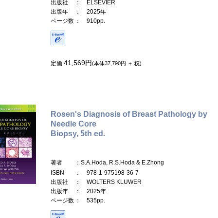
出版社
： ELSEVIER
出版年
： 2025年
ページ数
： 910pp.
41,569円
定価
(本体37,790円 ＋ 税)
Rosen's Diagnosis of Breast Pathology by
Needle Core
Biopsy, 5th ed.
著者
：S.A.Hoda, R.S.Hoda & E.Zhong
ISBN
： 978-1-975198-36-7
出版社
： WOLTERS KLUWER
出版年
： 2025年
ページ数
： 535pp.