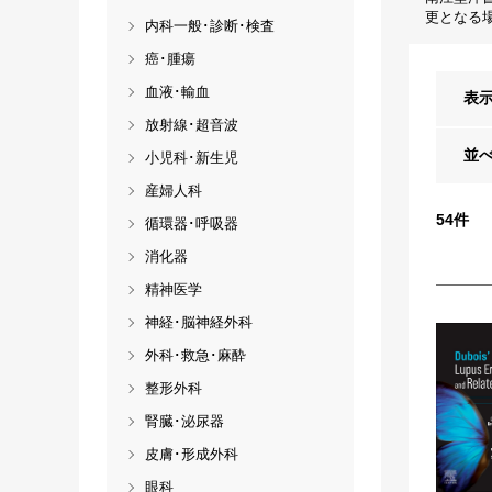
更となる
内科一般･診断･検査
癌･腫瘍
血液･輸血
表
放射線･超音波
並
小児科･新生児
産婦人科
54
件
循環器･呼吸器
消化器
精神医学
神経･脳神経外科
外科･救急･麻酔
整形外科
腎臓･泌尿器
皮膚･形成外科
眼科