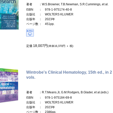
著者
：W.S.Browner, T.B.Newman, S.R.Cummings, et al.
ISBN
： 978-1-975174-40-8
出版社
： WOLTERS KLUWER
出版年
： 2023年
ページ数
： 451pp.
18,007円
定価
(本体16,370円 ＋ 税)
Wintrobe's Clinical Hematology, 15th ed., in 2
vols.
著者
：R.T.Means.Jr, G.M.Rodgers, B.Glader, et al.(eds.)
ISBN
： 978-1-975184-69-8
出版社
： WOLTERS KLUWER
出版年
： 2023年
ページ数
： 2386pp.