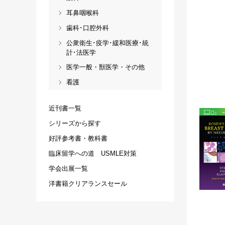
耳鼻咽喉科
歯科･口腔外科
公衆衛生･疫学･緩和医療･統
計･法医学
医学一般・獣医学・その他
看護
近刊書一覧
シリーズから探す
好評参考書・教科書
臨床留学への道 USMLE対策
学会出展一覧
洋書籍クリアランスセール