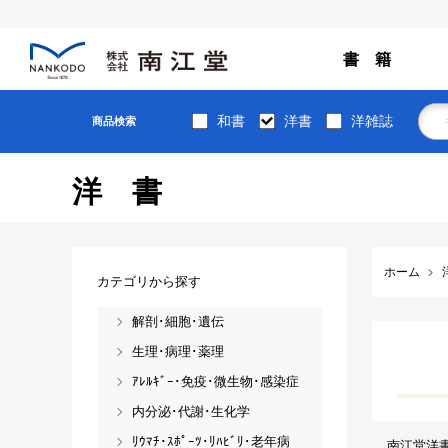
書 籍
和書
洋書
洋雑誌
商品検索
洋書
ホーム
カテゴリから探す
解剖･細胞･遺伝
生理･病理･薬理
ｱﾚﾙｷﾞｰ･免疫･微生物･感染症
内分泌･代謝･生化学
ﾘｳﾏﾁ･ｽﾎﾟｰﾂ･ﾘﾊﾋﾞﾘ･老年病
南江堂洋