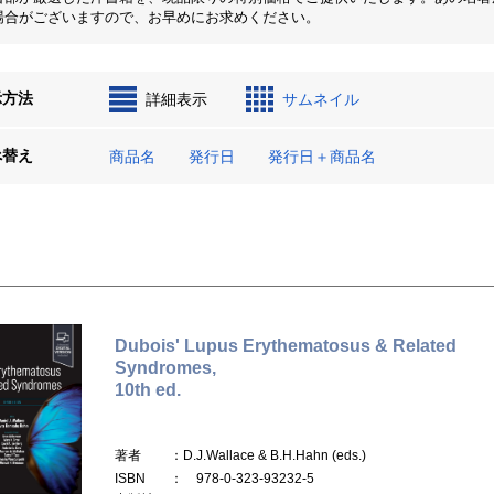
場合がございますので、お早めにお求めください。
示方法
詳細表示
サムネイル
べ替え
商品名
発行日
発行日＋商品名
Dubois' Lupus Erythematosus & Related
Syndromes,
10th ed.
著者
：D.J.Wallace & B.H.Hahn (eds.)
ISBN
： 978-0-323-93232-5