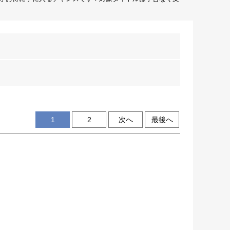
1
2
次へ
最後へ