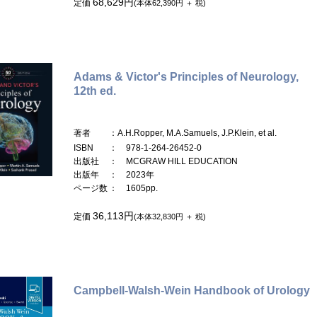
68,629円
定価
(本体62,390円 ＋ 税)
Adams & Victor's Principles of Neurology,
12th ed.
著者
：A.H.Ropper, M.A.Samuels, J.P.Klein, et al.
ISBN
： 978-1-264-26452-0
出版社
： MCGRAW HILL EDUCATION
出版年
： 2023年
ページ数
： 1605pp.
36,113円
定価
(本体32,830円 ＋ 税)
Campbell-Walsh-Wein Handbook of Urology