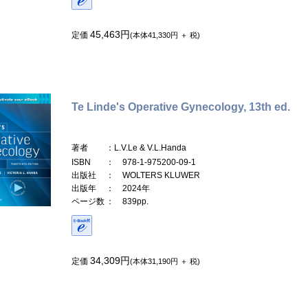
45,463円
定価
(本体41,330円 ＋ 税)
Te Linde's Operative Gynecology, 13th ed.
著者
：L.V.Le & V.L.Handa
ISBN
： 978-1-975200-09-1
出版社
： WOLTERS KLUWER
出版年
： 2024年
ページ数
： 839pp.
34,309円
定価
(本体31,190円 ＋ 税)