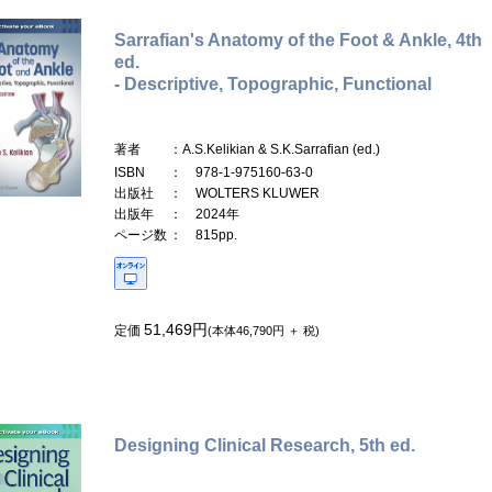
Sarrafian's Anatomy of the Foot & Ankle, 4th
ed.
- Descriptive, Topographic, Functional
著者
：A.S.Kelikian & S.K.Sarrafian (ed.)
ISBN
： 978-1-975160-63-0
出版社
： WOLTERS KLUWER
出版年
： 2024年
ページ数
： 815pp.
51,469円
定価
(本体46,790円 ＋ 税)
Designing Clinical Research, 5th ed.