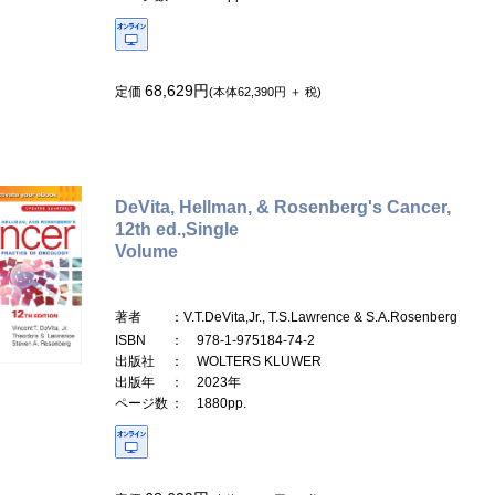
68,629円
定価
(本体62,390円 ＋ 税)
DeVita, Hellman, & Rosenberg's Cancer,
12th ed.,Single
Volume
著者
：V.T.DeVita,Jr., T.S.Lawrence & S.A.Rosenberg
ISBN
： 978-1-975184-74-2
出版社
： WOLTERS KLUWER
出版年
： 2023年
ページ数
： 1880pp.