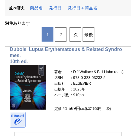
商品名
発行日
発行日＋商品名
並べ替え
あります
54件
1
2
次
最後
Dubois' Lupus Erythematosus & Related Syndro
mes,
10th ed.
著者
：D.J.Wallace & B.H.Hahn (eds.)
ISBN
：978-0-323-93232-5
出版社
：ELSEVIER
出版年
：2025年
ページ数
：910pp.
41,569円
定価
(本体37,790円 ＋ 税)