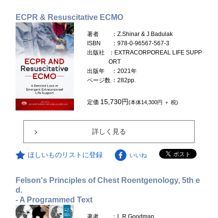
ECPR & Resuscitative ECMO
著者
：Z.Shinar & J.Badulak
ISBN
：978-0-96567-567-3
出版社
：EXTRACORPOREAL LIFE SUPP
ORT
出版年
：2021年
ページ数
：282pp.
15,730円
定価
(本体14,300円 ＋ 税)
詳しく見る
ほしいものリストに登録
いいね
Felson's Principles of Chest Roentgenology, 5th e
d.
- A Programmed Text
著者
：L.R.Goodman