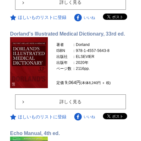
詳しく見る
ほしいものリストに登録
いいね
Dorland's Illustrated Medical Dictionary, 33rd ed.
著者
：Dorland
ISBN
：978-1-4557-5643-8
出版社
：ELSEVIER
出版年
：2020年
ページ数
：2116pp.
9,064円
定価
(本体8,240円 ＋ 税)
詳しく見る
ほしいものリストに登録
いいね
Echo Manual, 4th ed.