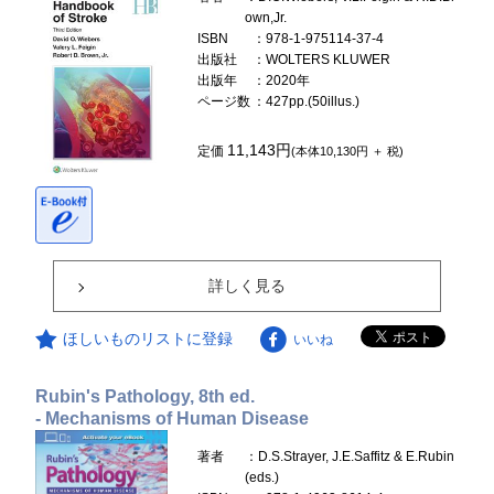
own,Jr.
ISBN
：978-1-975114-37-4
出版社
：WOLTERS KLUWER
出版年
：2020年
ページ数
：427pp.(50illus.)
11,143円
定価
(本体10,130円 ＋ 税)
詳しく見る
ほしいものリストに登録
いいね
Rubin's Pathology, 8th ed.
- Mechanisms of Human Disease
著者
：D.S.Strayer, J.E.Saffitz & E.Rubin
(eds.)