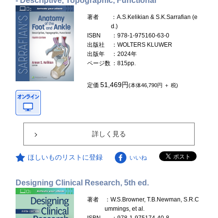
- Descriptive, Topographic, Functional
著者
：A.S.Kelikian & S.K.Sarrafian (e
d.)
ISBN
：978-1-975160-63-0
出版社
：WOLTERS KLUWER
出版年
：2024年
ページ数
：815pp.
51,469円
定価
(本体46,790円 ＋ 税)
詳しく見る
ほしいものリストに登録
いいね
Designing Clinical Research, 5th ed.
著者
：W.S.Browner, T.B.Newman, S.R.C
ummings, et al.