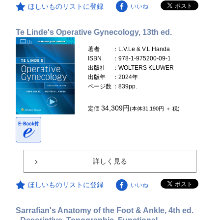
ほしいものリストに登録
いいね
Te Linde's Operative Gynecology, 13th ed.
著者
：L.V.Le & V.L.Handa
ISBN
：978-1-975200-09-1
出版社
：WOLTERS KLUWER
出版年
：2024年
ページ数
：839pp.
34,309円
定価
(本体31,190円 ＋ 税)
詳しく見る
ほしいものリストに登録
いいね
Sarrafian's Anatomy of the Foot & Ankle, 4th ed.