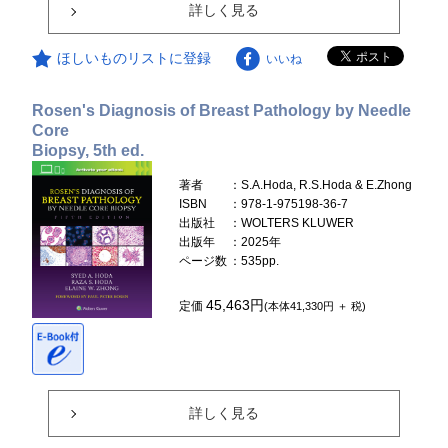
詳しく見る
ほしいものリストに登録
いいね
Rosen's Diagnosis of Breast Pathology by Needle
Core
Biopsy, 5th ed.
著者
：S.A.Hoda, R.S.Hoda & E.Zhong
ISBN
：978-1-975198-36-7
出版社
：WOLTERS KLUWER
出版年
：2025年
ページ数
：535pp.
45,463円
定価
(本体41,330円 ＋ 税)
詳しく見る