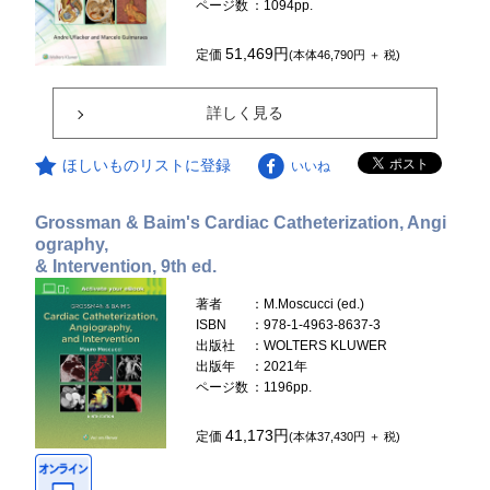
ページ数
：1094pp.
51,469円
定価
(本体46,790円 ＋ 税)
詳しく見る
ほしいものリストに登録
いいね
Grossman & Baim's Cardiac Catheterization, Angi
ography,
& Intervention, 9th ed.
著者
：M.Moscucci (ed.)
ISBN
：978-1-4963-8637-3
出版社
：WOLTERS KLUWER
出版年
：2021年
ページ数
：1196pp.
41,173円
定価
(本体37,430円 ＋ 税)