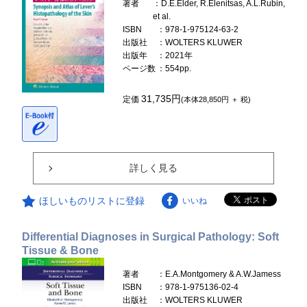
著者
：D.E.Elder, R.Elenitsas, A.L.Rubin,
et al.
ISBN
：978-1-975124-63-2
出版社
：WOLTERS KLUWER
出版年
：2021年
ページ数
：554pp.
31,735円
定価
(本体28,850円 ＋ 税)
詳しく見る
ほしいものリストに登録
いいね
Differential Diagnoses in Surgical Pathology: Soft
Tissue & Bone
著者
：E.A.Montgomery & A.W.Jamess
ISBN
：978-1-975136-02-4
出版社
：WOLTERS KLUWER