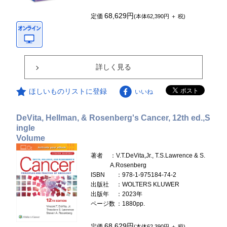
68,629円
定価
(本体62,390円 ＋ 税)
詳しく見る
ほしいものリストに登録
いいね
DeVita, Hellman, & Rosenberg's Cancer, 12th ed.,S
ingle
Volume
著者
：V.T.DeVita,Jr., T.S.Lawrence & S.
A.Rosenberg
ISBN
：978-1-975184-74-2
出版社
：WOLTERS KLUWER
出版年
：2023年
ページ数
：1880pp.
68,629円
定価
(本体62,390円 ＋ 税)