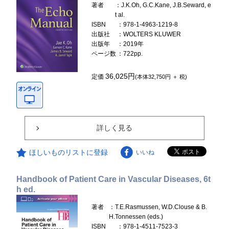
著者
：J.K.Oh, G.C.Kane, J.B.Seward, e
t al.
ISBN
：978-1-4963-1219-8
出版社
：WOLTERS KLUWER
出版年
：2019年
ページ数
：722pp.
36,025円
定価
(本体32,750円 ＋ 税)
詳しく見る
ほしいものリストに登録
いいね
Handbook of Patient Care in Vascular Diseases, 6t
h ed.
著者
：T.E.Rasmussen, W.D.Clouse & B.
H.Tonnessen (eds.)
ISBN
：978-1-4511-7523-3