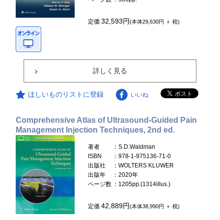
32,593円
定価
(本体29,630円 ＋ 税)
詳しく見る
ほしいものリストに登録
いいね
Comprehensive Atlas of Ultrasound-Guided Pain
Management Injection Techniques, 2nd ed.
著者
：S.D.Waldman
ISBN
：978-1-975136-71-0
出版社
：WOLTERS KLUWER
出版年
：2020年
ページ数
：1205pp.(1314illus.)
42,889円
定価
(本体38,990円 ＋ 税)