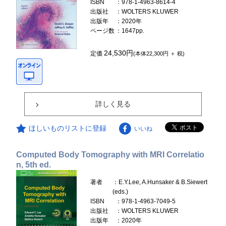
ISBN
：978-1-4963-8614-4
出版社
：WOLTERS KLUWER
出版年
：2020年
ページ数
：1647pp.
24,530円
定価
(本体22,300円 ＋ 税)
詳しく見る
ほしいものリストに登録
いいね
Computed Body Tomography with MRI Correlatio
n, 5th ed.
著者
：E.Y.Lee, A.Hunsaker & B.Siewert
(eds.)
ISBN
：978-1-4963-7049-5
出版社
：WOLTERS KLUWER
出版年
：2020年