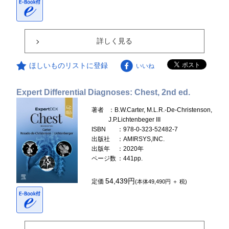
詳しく見る
ほしいものリストに登録
いいね
Expert Differential Diagnoses: Chest, 2nd ed.
著者
：B.W.Carter, M.L.R.-De-Christenson,
J.P.Lichtenbeger III
ISBN
：978-0-323-52482-7
出版社
：AMIRSYS,INC.
出版年
：2020年
ページ数
：441pp.
54,439円
定価
(本体49,490円 ＋ 税)