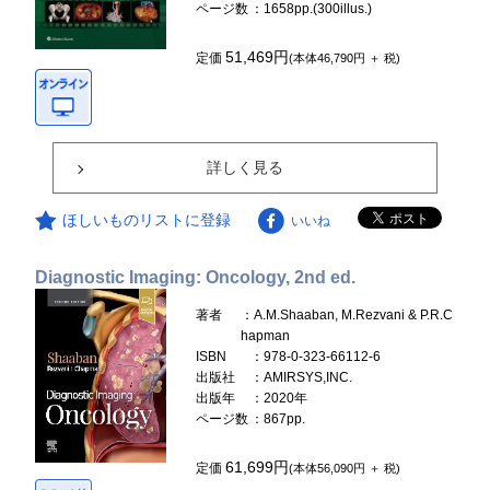
ページ数
：1658pp.(300illus.)
51,469円
定価
(本体46,790円 ＋ 税)
詳しく見る
ほしいものリストに登録
いいね
Diagnostic Imaging: Oncology, 2nd ed.
著者
：A.M.Shaaban, M.Rezvani & P.R.C
hapman
ISBN
：978-0-323-66112-6
出版社
：AMIRSYS,INC.
出版年
：2020年
ページ数
：867pp.
61,699円
定価
(本体56,090円 ＋ 税)