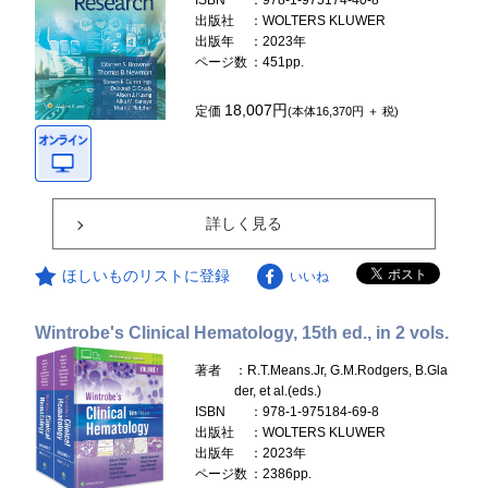
ISBN
：978-1-975174-40-8
出版社
：WOLTERS KLUWER
出版年
：2023年
ページ数
：451pp.
18,007円
定価
(本体16,370円 ＋ 税)
詳しく見る
ほしいものリストに登録
いいね
Wintrobe's Clinical Hematology, 15th ed., in 2 vols.
著者
：R.T.Means.Jr, G.M.Rodgers, B.Gla
der, et al.(eds.)
ISBN
：978-1-975184-69-8
出版社
：WOLTERS KLUWER
出版年
：2023年
ページ数
：2386pp.