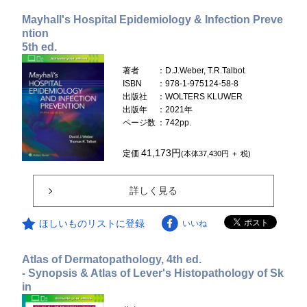
Mayhall's Hospital Epidemiology & Infection Preve
ntion
5th ed.
著者
：D.J.Weber, T.R.Talbot
ISBN
：978-1-975124-58-8
出版社
：WOLTERS KLUWER
出版年
：2021年
ページ数
：742pp.
41,173円
定価
(本体37,430円 ＋ 税)
詳しく見る
ほしいものリストに登録
いいね
Atlas of Dermatopathology, 4th ed.
- Synopsis & Atlas of Lever's Histopathology of Sk
in