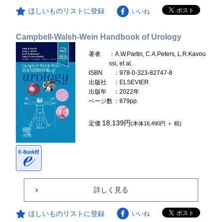
ほしいものリストに登録
いいね
Campbell-Walsh-Wein Handbook of Urology
著者
：A.W.Partin, C.A.Peters, L.R.Kavou
ssi, et al.
ISBN
：978-0-323-82747-8
出版社
：ELSEVIER
出版年
：2022年
ページ数
：879pp.
18,139円
定価
(本体16,490円 ＋ 税)
詳しく見る
ほしいものリストに登録
いいね