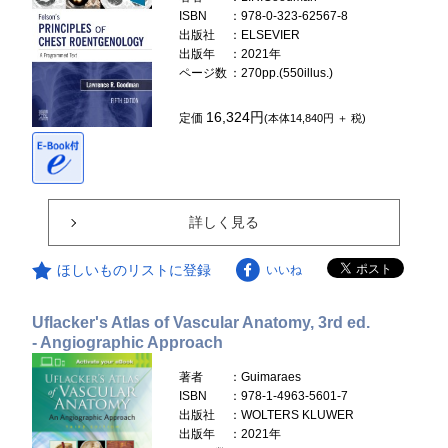
ISBN
：978-0-323-62567-8
出版社
：ELSEVIER
出版年
：2021年
ページ数
：270pp.(550illus.)
16,324円
定価
(本体14,840円 ＋ 税)
詳しく見る
ほしいものリストに登録
いいね
Uflacker's Atlas of Vascular Anatomy, 3rd ed.
- Angiographic Approach
著者
：Guimaraes
ISBN
：978-1-4963-5601-7
出版社
：WOLTERS KLUWER
出版年
：2021年