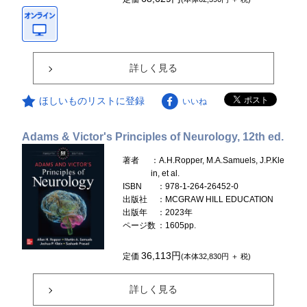
詳しく見る
ほしいものリストに登録
いいね
Adams & Victor's Principles of Neurology, 12th ed.
著者
：A.H.Ropper, M.A.Samuels, J.P.Kle
in, et al.
ISBN
：978-1-264-26452-0
出版社
：MCGRAW HILL EDUCATION
出版年
：2023年
ページ数
：1605pp.
36,113円
定価
(本体32,830円 ＋ 税)
詳しく見る