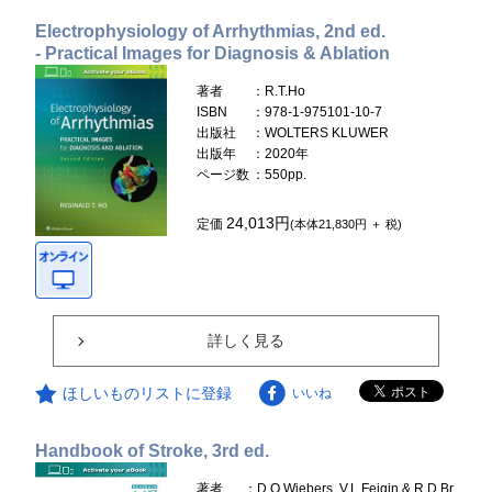
Electrophysiology of Arrhythmias, 2nd ed.
- Practical Images for Diagnosis & Ablation
著者
：R.T.Ho
ISBN
：978-1-975101-10-7
出版社
：WOLTERS KLUWER
出版年
：2020年
ページ数
：550pp.
24,013円
定価
(本体21,830円 ＋ 税)
詳しく見る
ほしいものリストに登録
いいね
Handbook of Stroke, 3rd ed.
著者
：D.O.Wiebers, V.L.Feigin & R.D.Br