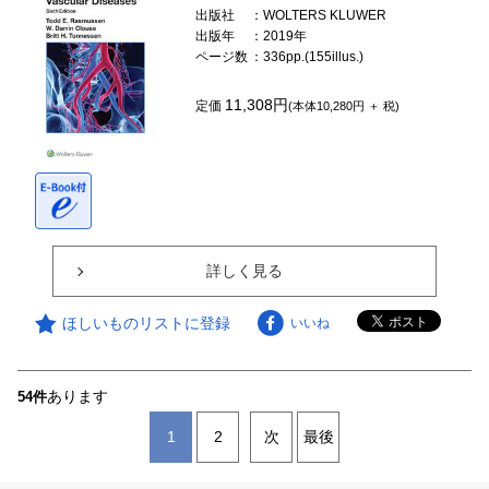
出版社
：WOLTERS KLUWER
出版年
：2019年
ページ数
：336pp.(155illus.)
11,308円
定価
(本体10,280円 ＋ 税)
詳しく見る
ほしいものリストに登録
いいね
あります
54件
1
2
次
最後