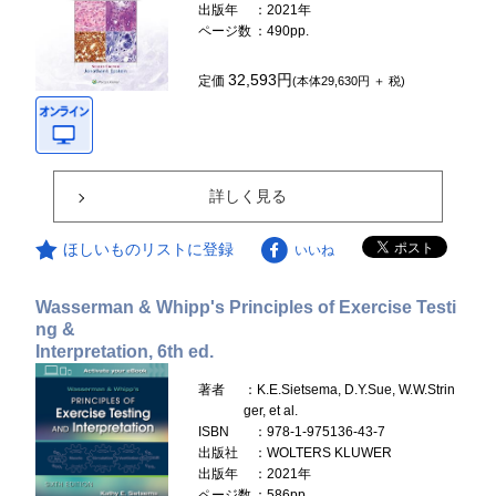
出版年
：2021年
ページ数
：490pp.
32,593円
定価
(本体29,630円 ＋ 税)
詳しく見る
ほしいものリストに登録
いいね
Wasserman & Whipp's Principles of Exercise Testi
ng &
Interpretation, 6th ed.
著者
：K.E.Sietsema, D.Y.Sue, W.W.Strin
ger, et al.
ISBN
：978-1-975136-43-7
出版社
：WOLTERS KLUWER
出版年
：2021年
ページ数
：586pp.