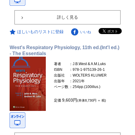
詳しく見る
ほしいものリストに登録
いいね
West's Respiratory Physiology, 11th ed.(Int'l ed.)
- The Essentials
著者
：J.B.West & A.M.Luks
ISBN
：978-1-975139-26-1
出版社
：WOLTERS KLUWER
出版年
：2021年
ページ数
：254pp.(100illus.)
9,603円
定価
(本体8,730円 ＋ 税)