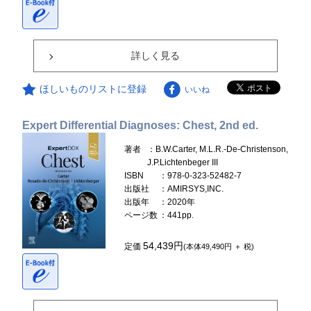
詳しく見る
ほしいものリストに登録
いいね
Expert Differential Diagnoses: Chest, 2nd ed.
著者
：B.W.Carter, M.L.R.-De-Christenson,
J.P.Lichtenbeger III
ISBN
：978-0-323-52482-7
出版社
：AMIRSYS,INC.
出版年
：2020年
ページ数
：441pp.
54,439円
定価
(本体49,490円 ＋ 税)