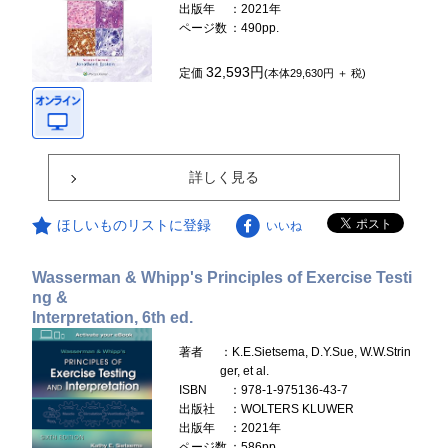
出版年
：2021年
ページ数
：490pp.
32,593円
定価
(本体29,630円 ＋ 税)
詳しく見る
ほしいものリストに登録
いいね
Wasserman & Whipp's Principles of Exercise Testi
ng &
Interpretation, 6th ed.
著者
：K.E.Sietsema, D.Y.Sue, W.W.Strin
ger, et al.
ISBN
：978-1-975136-43-7
出版社
：WOLTERS KLUWER
出版年
：2021年
ページ数
：586pp.