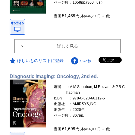
ページ数
：1658pp.(300illus.)
51,469円
定価
(本体46,790円 ＋ 税)
詳しく見る
ほしいものリストに登録
いいね
Diagnostic Imaging: Oncology, 2nd ed.
著者
：A.M.Shaaban, M.Rezvani & P.R.C
hapman
ISBN
：978-0-323-66112-6
出版社
：AMIRSYS,INC.
出版年
：2020年
ページ数
：867pp.
61,699円
定価
(本体56,090円 ＋ 税)