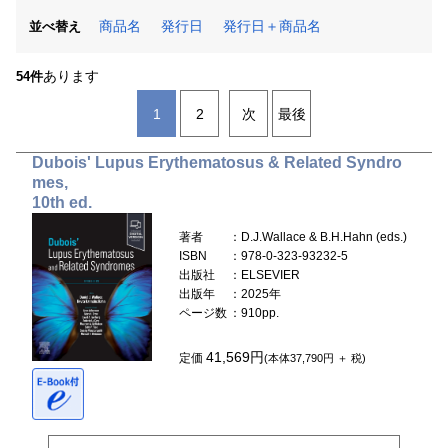
商品名
発行日
発行日＋商品名
並べ替え
あります
54件
1
2
次
最後
Dubois' Lupus Erythematosus & Related Syndro
mes,
10th ed.
著者
：D.J.Wallace & B.H.Hahn (eds.)
ISBN
：978-0-323-93232-5
出版社
：ELSEVIER
出版年
：2025年
ページ数
：910pp.
41,569円
定価
(本体37,790円 ＋ 税)