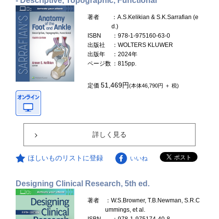
- Descriptive, Topographic, Functional
著者
：A.S.Kelikian & S.K.Sarrafian (e
d.)
ISBN
：978-1-975160-63-0
出版社
：WOLTERS KLUWER
出版年
：2024年
ページ数
：815pp.
51,469円
定価
(本体46,790円 ＋ 税)
詳しく見る
ほしいものリストに登録
いいね
Designing Clinical Research, 5th ed.
著者
：W.S.Browner, T.B.Newman, S.R.C
ummings, et al.