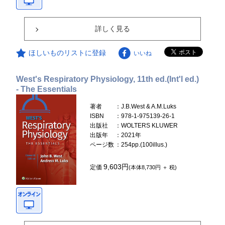
詳しく見る
ほしいものリストに登録
いいね
West's Respiratory Physiology, 11th ed.(Int'l ed.)
- The Essentials
著者
：J.B.West & A.M.Luks
ISBN
：978-1-975139-26-1
出版社
：WOLTERS KLUWER
出版年
：2021年
ページ数
：254pp.(100illus.)
9,603円
定価
(本体8,730円 ＋ 税)