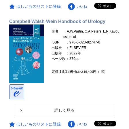
ほしいものリストに登録
いいね
Campbell-Walsh-Wein Handbook of Urology
著者
：A.W.Partin, C.A.Peters, L.R.Kavou
ssi, et al.
ISBN
：978-0-323-82747-8
出版社
：ELSEVIER
出版年
：2022年
ページ数
：879pp.
18,139円
定価
(本体16,490円 ＋ 税)
詳しく見る
ほしいものリストに登録
いいね