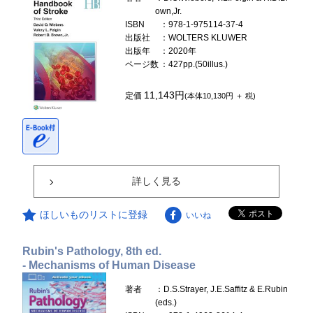
own,Jr.
ISBN
：978-1-975114-37-4
出版社
：WOLTERS KLUWER
出版年
：2020年
ページ数
：427pp.(50illus.)
11,143円
定価
(本体10,130円 ＋ 税)
詳しく見る
ほしいものリストに登録
いいね
Rubin's Pathology, 8th ed.
- Mechanisms of Human Disease
著者
：D.S.Strayer, J.E.Saffitz & E.Rubin
(eds.)