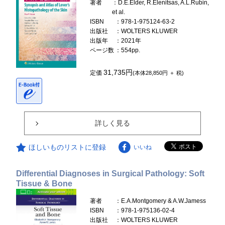
著者
：D.E.Elder, R.Elenitsas, A.L.Rubin,
et al.
ISBN
：978-1-975124-63-2
出版社
：WOLTERS KLUWER
出版年
：2021年
ページ数
：554pp.
31,735円
定価
(本体28,850円 ＋ 税)
詳しく見る
ほしいものリストに登録
いいね
Differential Diagnoses in Surgical Pathology: Soft
Tissue & Bone
著者
：E.A.Montgomery & A.W.Jamess
ISBN
：978-1-975136-02-4
出版社
：WOLTERS KLUWER