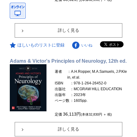
詳しく見る
ほしいものリストに登録
いいね
Adams & Victor's Principles of Neurology, 12th ed.
著者
：A.H.Ropper, M.A.Samuels, J.P.Kle
in, et al.
ISBN
：978-1-264-26452-0
出版社
：MCGRAW HILL EDUCATION
出版年
：2023年
ページ数
：1605pp.
36,113円
定価
(本体32,830円 ＋ 税)
詳しく見る