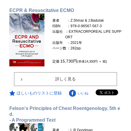
ECPR & Resuscitative ECMO
著者
：Z.Shinar & J.Badulak
ISBN
：978-0-96567-567-3
出版社
：EXTRACORPOREAL LIFE SUPP
ORT
出版年
：2021年
ページ数
：282pp.
15,730円
定価
(本体14,300円 ＋ 税)
詳しく見る
ほしいものリストに登録
いいね
Felson's Principles of Chest Roentgenology, 5th e
d.
- A Programmed Text
著者
：L.R.Goodman