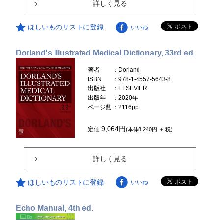
詳しく見る
ほしいものリストに登録
いいね
Dorland's Illustrated Medical Dictionary, 33rd ed.
著者
：Dorland
ISBN
：978-1-4557-5643-8
出版社
：ELSEVIER
出版年
：2020年
ページ数
：2116pp.
9,064円
定価
(本体8,240円 ＋ 税)
詳しく見る
ほしいものリストに登録
いいね
Echo Manual, 4th ed.