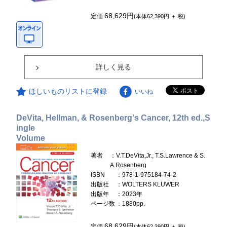
68,629円
定価
(本体62,390円 ＋ 税)
詳しく見る
ほしいものリストに登録
いいね
DeVita, Hellman, & Rosenberg's Cancer, 12th ed.,S
ingle
Volume
著者
：V.T.DeVita,Jr., T.S.Lawrence & S.
A.Rosenberg
ISBN
：978-1-975184-74-2
出版社
：WOLTERS KLUWER
出版年
：2023年
ページ数
：1880pp.
68,629円
定価
(本体62,390円 ＋ 税)