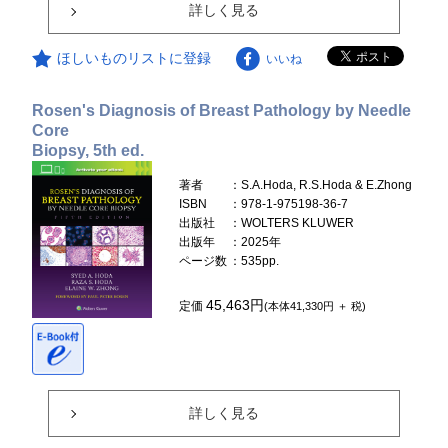
詳しく見る
ほしいものリストに登録
いいね
Rosen's Diagnosis of Breast Pathology by Needle
Core
Biopsy, 5th ed.
著者
：S.A.Hoda, R.S.Hoda & E.Zhong
ISBN
：978-1-975198-36-7
出版社
：WOLTERS KLUWER
出版年
：2025年
ページ数
：535pp.
45,463円
定価
(本体41,330円 ＋ 税)
詳しく見る