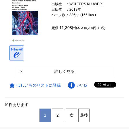
出版社
：WOLTERS KLUWER
出版年
：2019年
ページ数
：336pp.(155illus.)
11,308円
定価
(本体10,280円 ＋ 税)
詳しく見る
ほしいものリストに登録
いいね
あります
54件
1
2
次
最後