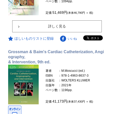
ページ数
：1094pp.
51,469円
定価
(本体46,790円 ＋ 税)
詳しく見る
ほしいものリストに登録
いいね
Grossman & Baim's Cardiac Catheterization, Angi
ography,
& Intervention, 9th ed.
著者
：M.Moscucci (ed.)
ISBN
：978-1-4963-8637-3
出版社
：WOLTERS KLUWER
出版年
：2021年
ページ数
：1196pp.
41,173円
定価
(本体37,430円 ＋ 税)