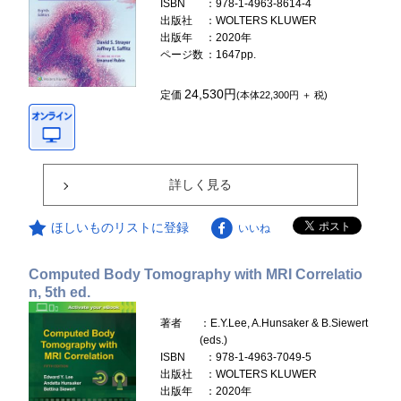
ISBN
：978-1-4963-8614-4
出版社
：WOLTERS KLUWER
出版年
：2020年
ページ数
：1647pp.
24,530円
定価
(本体22,300円 ＋ 税)
詳しく見る
ほしいものリストに登録
いいね
Computed Body Tomography with MRI Correlatio
n, 5th ed.
著者
：E.Y.Lee, A.Hunsaker & B.Siewert
(eds.)
ISBN
：978-1-4963-7049-5
出版社
：WOLTERS KLUWER
出版年
：2020年