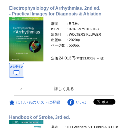
Electrophysiology of Arrhythmias, 2nd ed.
- Practical Images for Diagnosis & Ablation
著者
：R.T.Ho
ISBN
：978-1-975101-10-7
出版社
：WOLTERS KLUWER
出版年
：2020年
ページ数
：550pp.
24,013円
定価
(本体21,830円 ＋ 税)
詳しく見る
ほしいものリストに登録
いいね
Handbook of Stroke, 3rd ed.
著者
：D.O.Wiebers, V.L.Feigin & R.D.Br