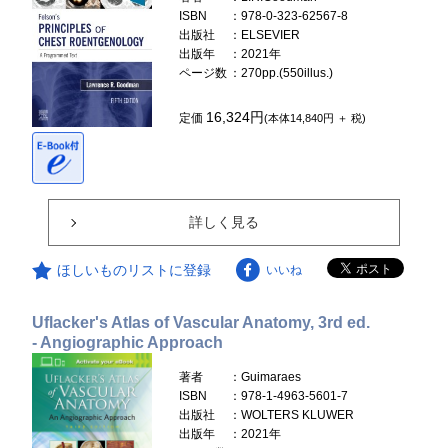
ISBN
：978-0-323-62567-8
出版社
：ELSEVIER
出版年
：2021年
ページ数
：270pp.(550illus.)
16,324円
定価
(本体14,840円 ＋ 税)
詳しく見る
ほしいものリストに登録
いいね
Uflacker's Atlas of Vascular Anatomy, 3rd ed.
- Angiographic Approach
著者
：Guimaraes
ISBN
：978-1-4963-5601-7
出版社
：WOLTERS KLUWER
出版年
：2021年