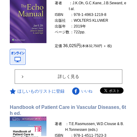
著者
：J.K.Oh, G.C.Kane, J.B.Seward, e
t al.
ISBN
：978-1-4963-1219-8
出版社
：WOLTERS KLUWER
出版年
：2019年
ページ数
：722pp.
36,025円
定価
(本体32,750円 ＋ 税)
詳しく見る
ほしいものリストに登録
いいね
Handbook of Patient Care in Vascular Diseases, 6t
h ed.
著者
：T.E.Rasmussen, W.D.Clouse & B.
H.Tonnessen (eds.)
ISBN
：978-1-4511-7523-3