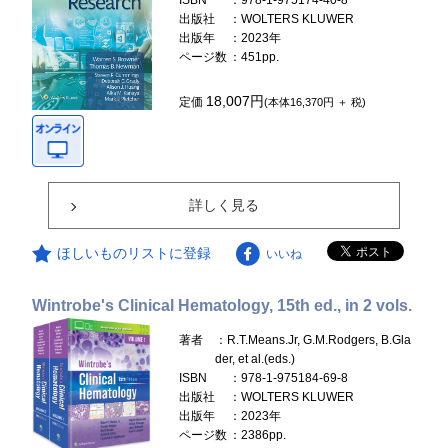
ISBN
：978-1-975174-40-8
出版社
：WOLTERS KLUWER
出版年
：2023年
ページ数
：451pp.
18,007円
定価
(本体16,370円 ＋ 税)
詳しく見る
ほしいものリストに登録
いいね
Wintrobe's Clinical Hematology, 15th ed., in 2 vols.
著者
：R.T.Means.Jr, G.M.Rodgers, B.Gla
der, et al.(eds.)
ISBN
：978-1-975184-69-8
出版社
：WOLTERS KLUWER
出版年
：2023年
ページ数
：2386pp.