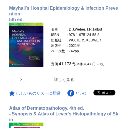
Mayhall's Hospital Epidemiology & Infection Preve
ntion
5th ed.
著者
：D.J.Weber, T.R.Talbot
ISBN
：978-1-975124-58-8
出版社
：WOLTERS KLUWER
出版年
：2021年
ページ数
：742pp.
41,173円
定価
(本体37,430円 ＋ 税)
詳しく見る
ほしいものリストに登録
いいね
Atlas of Dermatopathology, 4th ed.
- Synopsis & Atlas of Lever's Histopathology of Sk
in