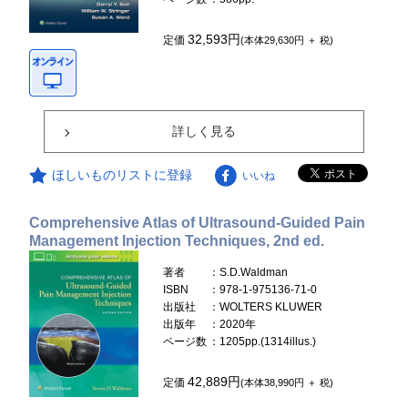
32,593円
定価
(本体29,630円 ＋ 税)
詳しく見る
ほしいものリストに登録
いいね
Comprehensive Atlas of Ultrasound-Guided Pain
Management Injection Techniques, 2nd ed.
著者
：S.D.Waldman
ISBN
：978-1-975136-71-0
出版社
：WOLTERS KLUWER
出版年
：2020年
ページ数
：1205pp.(1314illus.)
42,889円
定価
(本体38,990円 ＋ 税)