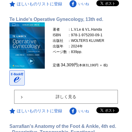
ほしいものリストに登録
いいね
Te Linde's Operative Gynecology, 13th ed.
著者
：L.V.Le & V.L.Handa
ISBN
：978-1-975200-09-1
出版社
：WOLTERS KLUWER
出版年
：2024年
ページ数
：839pp.
34,309円
定価
(本体31,190円 ＋ 税)
詳しく見る
ほしいものリストに登録
いいね
Sarrafian's Anatomy of the Foot & Ankle, 4th ed.